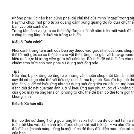
Không phải lúc nào bạn cũng phải để chủ thể của mình “ngập” trong tấ
Hãy thử chụp một phô từ xa quang cảnh xung quang đó rồi đưa chủ thể
bạn vào bối cảnh đó.
Trong tấm ảnh ví dụ, ta có thể thấy được chủ thể nằm trên một vách đá 
xuống thung lũng ở dưới và trông ra biển.
Kiểu 5: “nén cảnh”
Phối cảnh trong tấm ảnh của bạn tùy thuộc vào góc nhìn của bạn. chụp 
thể từ một góc xa có thẻ làm cho vật thể trông như gần với background
hiệu quả cực kì trong việc gom bối cảnh lại. Bởi thế, để có thể làm cho 
chiếm trọn bức ảnh bạn phải sử dụng một ống tele.
Tips
Nếu như, bạn không có ống tele nhưng vẫn muốn chụp một tấm ảnh thể 
này thì cứ chụp chủ thể với tiêu cự xa nhất mà bạn có. Sau đó bạn có th
tấm ảnh lại để có hiệu ứng như sử dụng một ống tiêu cự dài, nhưng bạn
đánh đổi độ nét của tấm ảnh. Bởi vì hiệu ứng này phụ thuộc và khoảng 
của góc máy và ống lens chỉ phóng to chủ thể để bạn có thể tóm gọn t
khung hình.
Kiểu 6: Xa hơn nữa
Bạn có thể sử dụng 1 ống góc rộng khi ra xa hơn nữa để có một tấm ản
toàn thể khu vực. tấm ảnh trên được chụp khi mặt trời lặn – và như đã nó
đổi điều kiện ánh sáng cũng là một cách để thay đổi diện mạo của bức
của bạn.