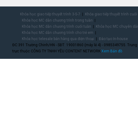
Khóa học giao tiếp thuyết trình 3-5-7
Khóa giao tiếp thuyết trình cuối
Khóa học MC dẫn chương trình trong tuần
Khóa học MC dẫn chương trình cuối tuần
Khóa học MC chuyên dẫn
Khóa học MC dẫn chương trình cho trẻ em
Khóa học telesale bán hàng qua điện thoại
Đào tạo In-house
ĐC:391 Trường Chinh/HN - SĐT: 19001860 (máy lẻ 4) - 0985349755. Trung
trực thuộc CÔNG TY TNHH YÊU CONTENT NETWORK.
Xem Bản đồ