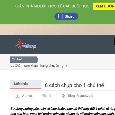
KHÁM PHÁ VIDEO THỰC TẾ CÁC BUỔI HỌC
XEM LUÔN
Share
Tin hot
Close
ng và Chăm sóc khách hàng chuyên nghiệp
Khóa học kỹ năng
trình online
Khóa học "Nghệ thu
, 7
Khóa học làm phim
Kiến thức
6 cách chụp cho 1 chủ thể
Home
chung
Admin
0
Blog
,
Framework
Giới thiệu
Sử dụng những góc nhìn và lens khác nhau có thể thay đổi 1 cách rõ ràn
Lịch khai giảng
ảnh của bạn. trong bài hướng dẫn này, chúng tôi sẽ hướng dẫn bạn cách