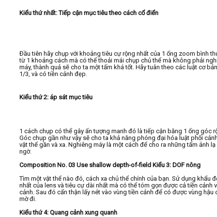
Kiểu thứ nhất: Tiếp cận mục tiêu theo cách cổ điển
Đầu tiên hãy chụp với khoảng tiêu cự rộng nhất của 1 ống zoom bình t
từ 1 khoảng cách mà có thể thoải mái chụp chủ thể mà không phải ngh
máy, thành quả sẽ cho ta một tấm khá tốt. Hãy tuân theo các luật cơ bả
1/3, và có tiền cảnh đẹp.
Kiểu thứ 2: áp sát mục tiêu
1 cách chụp có thể gây ấn tượng manh đó là tiếp cận bằng 1 ống góc r
Góc chụp gần như vậy sẽ cho ta khả năng phóng đại hóa luật phối cản
vật thể gần và xa. Nghiêng máy là một cách để cho ra những tấm ảnh lạ
ngờ.
Composition No. 03 Use shallow depth-of-field Kiểu 3: DOF nông
Tìm một vật thể nào đó, cách xa chủ thể chính của bạn. Sử dụng khẩu đ
nhất của lens và tiêu cự dài nhất mà có thể tóm gọn được cả tiền cảnh 
cảnh. Sau đó cẩn thận lấy nét vào vùng tiền cảnh để có được vùng hậu
mờ đi.
Kiểu thứ 4: Quang cảnh xung quanh