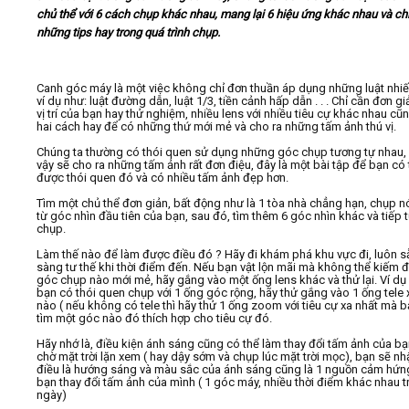
chủ thể với 6 cách chụp khác nhau, mang lại 6 hiệu ứng khác nhau và ch
những tips hay trong quá trình chụp.
Video
Canh góc máy là một việc không chỉ đơn thuần áp dụng những luật nhi
Kiến thức
ví dụ như: luật đường dẫn, luật 1/3, tiền cảnh hấp dẫn . . . Chỉ cần đơn gi
vị trí của bạn hay thử nghiệm, nhiều lens với nhiều tiêu cự khác nhau cũn
hai cách hay để có những thứ mới mẻ và cho ra những tấm ảnh thú vị.
Liên hệ - Đăng ký
Chúng ta thường có thói quen sử dụng những góc chụp tương tự nhau,
vậy sẽ cho ra những tấm ảnh rất đơn điệu, đây là một bài tập để bạn có
được thói quen đó và có nhiều tấm ảnh đẹp hơn.
Tìm một chủ thể đơn giản, bất động như là 1 tòa nhà chẳng hạn, chụp n
từ góc nhìn đầu tiên của bạn, sau đó, tìm thêm 6 góc nhìn khác và tiếp 
chụp.
Tìm kiếm
Làm thế nào để làm được điều đó ? Hãy đi khám phá khu vực đi, luôn s
sàng tư thế khi thời điểm đến. Nếu bạn vật lộn mãi mà không thể kiếm 
góc chụp nào mới mẻ, hãy gắng vào một ống lens khác và thử lại. Ví dụ
bạn có thói quen chụp với 1 ống góc rộng, hãy thử gắng vào 1 ống tele
nào ( nếu không có tele thì hãy thử 1 ống zoom với tiêu cự xa nhất mà b
tìm một góc nào đó thích hợp cho tiêu cự đó.
Hãy nhớ là, điều kiện ánh sáng cũng có thể làm thay đổi tấm ảnh của bạ
chờ mặt trời lặn xem ( hay dậy sớm và chụp lúc mặt trời mọc), bạn sẽ nh
điều là hướng sáng và màu sắc của ánh sáng cũng là 1 nguồn cảm hứn
bạn thay đổi tấm ảnh của mình ( 1 góc máy, nhiều thời điểm khác nhau 
ngày)