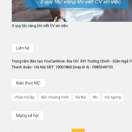
3 quy tắc vàng khi viết CV xin việc
Liên hệ
Trung tâm đào tạo YouCanNow: Địa Chỉ: 391 Trường Chinh - (Gần Ngã T
Thanh Xuân - Hà Nội SĐT: 19001860 (máy lẻ 4) - 0985349755
Kiến thức MC
chữa nói lắp
dẫn chương trình
Hà Nội
Mc
nói ngọng
Mạng xã hội