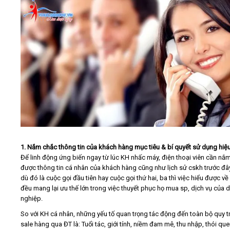
1. Nắm chắc thông tin của khách hàng mục tiêu & bí quyết sử dụng hiệ
Để linh động ứng biến ngay từ lúc KH nhấc máy, điện thoại viên cần nắm
được thông tin cá nhân của khách hàng cũng như lịch sử cskh trước đâ
dù đó là cuộc gọi đầu tiên hay cuộc gọi thứ hai, ba thì việc hiểu được v
đều mang lại ưu thế lớn trong việc thuyết phục họ mua sp, dịch vụ của 
nghiệp.
So với KH cá nhân, những yếu tố quan trọng tác động đến toàn bộ quy t
sale hàng qua ĐT là: Tuổi tác, giới tính, niềm đam mê, thu nhập, thói qu