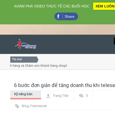
KHÁM PHÁ VIDEO THỰC TẾ CÁC BUỔI HỌC
XEM LUÔN
Share
Tin hot
Close
ch hàng và Chăm sóc khách hàng chuyên nghiệp
Khóa học kỹ
uyết trình online
Khóa học "Ng
 thứ 4, 7
Khóa học là
6 bước đơn giản để tăng doanh thu khi telesa
Home
Kỹ năng bán
Trang Trần
0
Giới thiệu
hàng - tiếp cận
Blog
,
Framework
- đàm phán
Lịch khai giảng