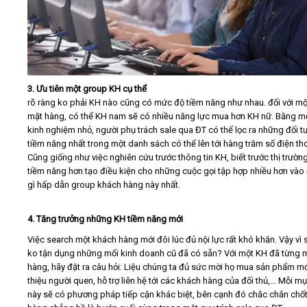
3. Ưu tiên một group KH cụ thể
rõ ràng ko phải KH nào cũng có mức độ tiềm năng như nhau. đối với mộ
mặt hàng, có thể KH nam sẽ có nhiều năng lực mua hơn KH nữ. Bằng mộ
kinh nghiệm nhỏ, người phụ trách sale qua ĐT có thể lọc ra những đối 
tiềm năng nhất trong một danh sách có thể lên tới hàng trăm số điện tho
Cũng giống như việc nghiên cứu trước thông tin KH, biết trước thị trườn
tiềm năng hơn tạo điều kiện cho những cuộc gọi tập hợp nhiều hơn vào
gì hấp dẫn group khách hàng này nhất.
4. Tăng trưởng những KH tiềm năng mới
Việc search một khách hàng mới đôi lúc đủ nội lực rất khó khăn. Vậy vì s
ko tận dụng những mối kinh doanh cũ đã có sẵn? Với một KH đã từng 
hàng, hãy đặt ra câu hỏi: Liệu chúng ta đủ sức mời họ mua sản phẩm mới
thiệu người quen, hỗ trợ liên hệ tới các khách hàng của đối thủ,… Mỗi mụ
này sẽ có phương pháp tiếp cận khác biệt, bên cạnh đó chắc chắn chố