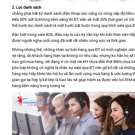
2. Lọc danh sách
chẳng phải bất kỳ danh sách điện thoại nào cũng có cùng cấp độ tiềm 
Nếu 30% sdt là không tiềm năng thì ĐT viên sẽ mất 30% thời gian vô ích.
thế bước lọc danh sách là một bước bắt buộc trong quy trình sale qua Đ
Đặc biệt trong sale B2B, điều này là cực kỳ cần kíp khi bản thân việc ti
được người nghe cuối cùng đã mất rất nhiều công sức và thời gian.
Không những thế, những nhân sự bán hàng qua ĐT có kinh nghiệm cũn
sẻ rằng, dù khách hàng hiện tại không có nhu cầu, nhưng ko hẳn họ sẽ
bao giờ mua hàng. dễ dàng vì có một vài KH chưa đến thời điểm mua h
phù hợp không có nghĩa là nhân sự sale qua ĐT nên gỡ bỏ tất cả nhữn
hàng này. Hãy khéo léo hỏi họ về lần cuối cùng mua hàng & ước lượng t
gian gọi lại hợp lý kế tiếp là bao lâu sẽ giúp tránh xa được việc bỏ lỡ kh
hàng tiềm năng trong tương lai.