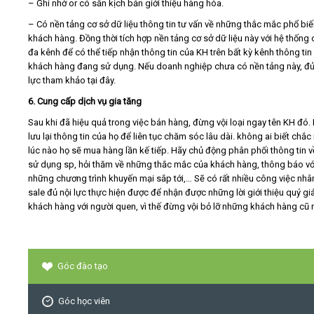
– Ghi nhớ or có sẵn kịch bản giới thiệu hàng hóa.
– Có nền tảng cơ sở dữ liệu thông tin tư vấn về những thắc mắc phổ bi
khách hàng. Đồng thời tích hợp nền tảng cơ sở dữ liệu này với hệ thống
đa kênh để có thể tiếp nhận thông tin của KH trên bất kỳ kênh thông tin
khách hàng đang sử dụng. Nếu doanh nghiệp chưa có nền tảng này, đủ
lực tham khảo tại đây.
6. Cung cấp dịch vụ gia tăng
Sau khi đã hiệu quả trong việc bán hàng, đừng vội loại ngay tên KH đó.
lưu lại thông tin của họ để liên tục chăm sóc lâu dài. không ai biết chắc
lúc nào họ sẽ mua hàng lần kế tiếp. Hãy chủ động phân phối thông tin 
sử dụng sp, hỏi thăm về những thắc mắc của khách hàng, thông báo vớ
những chương trình khuyến mại sắp tới,… Sẽ có rất nhiều công việc nhâ
sale đủ nội lực thực hiện được để nhận được những lời giới thiệu quý gi
khách hàng với người quen, vì thế đừng vội bỏ lỡ những khách hàng cũ 
Góc đào tạo
Góc học viên