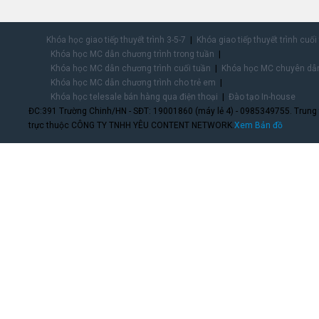
Khóa học giao tiếp thuyết trình 3-5-7
Khóa giao tiếp thuyết trình cuối
Khóa học MC dẫn chương trình trong tuần
Khóa học MC dẫn chương trình cuối tuần
Khóa học MC chuyên dẫn
Khóa học MC dẫn chương trình cho trẻ em
Khóa học telesale bán hàng qua điện thoại
Đào tạo In-house
ĐC:391 Trường Chinh/HN - SĐT: 19001860 (máy lẻ 4) - 0985349755. Trung
trực thuộc CÔNG TY TNHH YÊU CONTENT NETWORK.
Xem Bản đồ