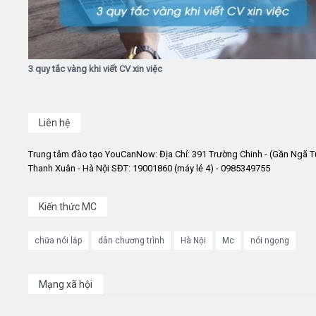
3 quy tắc vàng khi viết CV xin việc
Liên hệ
Trung tâm đào tạo YouCanNow: Địa Chỉ: 391 Trường Chinh - (Gần Ngã T
Thanh Xuân - Hà Nội SĐT: 19001860 (máy lẻ 4) - 0985349755
Kiến thức MC
chữa nói lắp
dẫn chương trình
Hà Nội
Mc
nói ngọng
Mạng xã hội