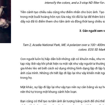
intensify the colors, and a 3-stop ND filter fo
Tiền cảnh tạo chiều sâu cũng như điểm nhấn cho bức ảnh. Tạo
trong một buổi hoàng hôn rực lửa này, tôi đã lùi lại để thêm 
dãy núi đã tô điểm them cho tấm ảnh và đồng thời tang chiều s
3. Gán người xem v
Tarn 2, Acadia National Park, ME: A polarizer over a 100–400m
colors. EOS 5D Mark 
Con người luôn bị hấp dẫn bởi những cật có khuôn mẫu, như một 
tạp này. Bởi vậy khi phát hiện ra một vật như vậy người ta thườ
gia khéo léo sẽ biết cách sử dụng những hình dạng lập đi lập lạ
ảnh của mình. Những chi tiết lập đi lập lại như vậy khiến mắt n
trong họ.
Mặt khác, sự lặp đi lặp lại như vậy tạo nên sự cân bằng và sự 
nên thứ tự trong một khung cảnh hỗn loạn.
Bạn cũng có thể tạo ra tấm ảnh ấn tượng bằng cách để chủ thể t