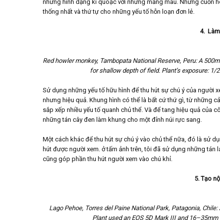
những hình dạng kì quoặc với nhưng mảng màu. Những cuốn hoa 
thống nhất và thứ tự cho những yếu tố hỗn loạn đơn lẻ.
4. Làm 
Red howler monkey, Tambopata National Reserve, Peru: A 500mm
for shallow depth of field. Plant’s exposure: 1
Sử dụng những yếu tố hữu hình để thu hút sự chú ý của người x
nhưng hiệu quả. Khung hình có thể là bất cứ thứ gì, từ những cả
sắp xếp nhiều yếu tố quanh chủ thể. Và để tang hiệu quả của c
những tán cây đen làm khung cho một đỉnh núi rực sang.
Một cách khác để thu hút sự chú ý vào chủ thể nữa, đó là sử dụ
hút được người xem. ở tấm ảnh trên, tôi đã sử dụng những tán 
cũng góp phần thu hút người xem vào chú khỉ.
5. Tạo nộ
Lago Pehoe, Torres del Paine National Park, Patagonia, Chile: 
Plant used an EOS 5D Mark III and 16–35mm f/2