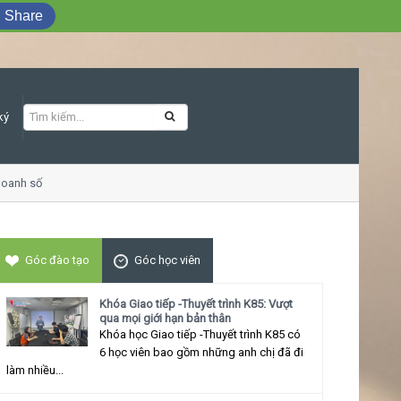
Share
ký
anh số
Khóa học Giao tiếp ứng xử thu hú
Góc đào tạo
Góc học viên
Khóa Giao tiếp -Thuyết trình K85: Vượt
qua mọi giới hạn bản thân
Khóa học Giao tiếp -Thuyết trình K85 có
6 học viên bao gồm những anh chị đã đi
làm nhiều...