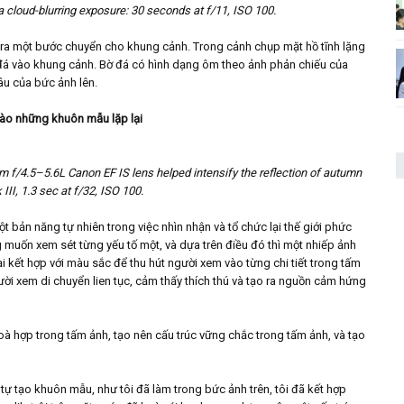
r a cloud-blurring exposure: 30 seconds at f/11, ISO 100.
 ra một bước chuyển cho khung cảnh. Trong cảnh chụp mặt hồ tĩnh lặng
bờ đá vào khung cảnh. Bờ đá có hình dạng ôm theo ảnh phản chiếu của
âu của bức ảnh lên.
ào những khuôn mẫu lặp lại
m f/4.5–5.6L Canon EF IS lens helped intensify the reflection of autumn
III, 1.3 sec at f/32, ISO 100.
bản năng tự nhiên trong việc nhìn nhận và tổ chức lại thế giới phức
ng muốn xem sét từng yếu tố một, và dựa trên điều đó thì một nhiếp ảnh
i kết hợp với màu sắc để thu hút người xem vào từng chi tiết trong tấm
gười xem di chuyển lien tục, cảm thấy thích thú và tạo ra nguồn cảm hứng
hoà hợp trong tấm ảnh, tạo nên cấu trúc vững chắc trong tấm ảnh, và tạo
ự tạo khuôn mẫu, như tôi đã làm trong bức ảnh trên, tôi đã kết hợp