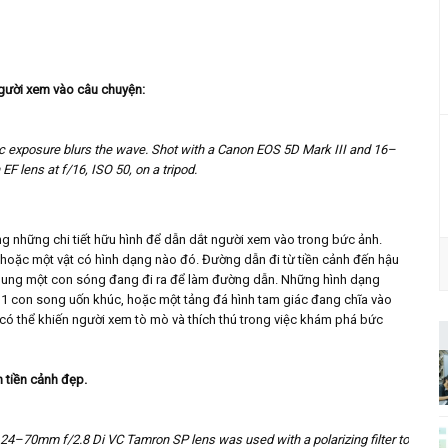
người xem vào câu chuyện:
c exposure blurs the wave. Shot with a Canon EOS 5D Mark III and 16–
F lens at f/16, ISO 50, on a tripod.
g những chi tiết hữu hình để dẫn dắt người xem vào trong bức ảnh.
hoặc một vật có hình dạng nào đó. Đường dẫn đi từ tiền cảnh đến hậu
ã dung một con sóng đang đi ra để làm đường dẫn. Những hình dạng
ư 1 con song uốn khúc, hoặc một tảng đá hình tam giác đang chĩa vào
có thể khiến người xem tò mò và thích thú trong việc khám phá bức
n tiền cảnh đẹp.
A 24–70mm f/2.8 Di VC Tamron SP lens was used with a polarizing filter to