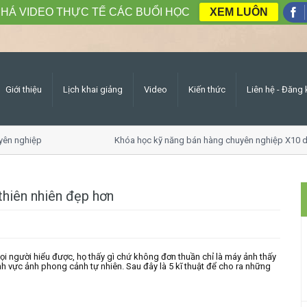
HÁ VIDEO THỰC TẾ CÁC BUỔI HỌC
XEM LUÔN
Giới thiệu
Lịch khai giảng
Video
Kiến thức
Liên hệ - Đăng 
n nghiệp
Khóa học kỹ năng bán hàng chuyên nghiệp X10 do
thiên nhiên đẹp hơn
ọi người hiểu được, họ thấy gì chứ không đơn thuần chỉ là máy ảnh thấy
ĩnh vực ảnh phong cảnh tự nhiên. Sau đây là 5 kĩ thuật để cho ra những