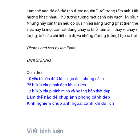
Làm thế nào để có thể tạo được nguồn “lực” trong tấm ảnh. H
hướng khác nhau. Thử tưởng tượng một cảnh cây vươn lên bầu t
Nhưng hãy cẩn thận nếu có quá nhiều năng lượng phát triển the
việc này là một con vật đang chạy ra khỏi tấm ảnh thay vì chạy
lượng, bởi các chi tiết mờ đi, và những đường (dòng) tạo ra bởi
Photos and text by Ian Plant
Dịch SHINNO.
Xem thêm:
10 yếu tố cần để ý khi chụp ảnh phong cảnh
75 bí kíp chụp ảnh đẹp khi du lịch
12 bí kíp chụp bình minh và hoàng hôn thật đẹp
Làm thế nào để chụp ảnh phong cảnh đẹp
Kinh nghiệm chụp ảnh ngoại cảnh khi du lịch
Viết bình luận