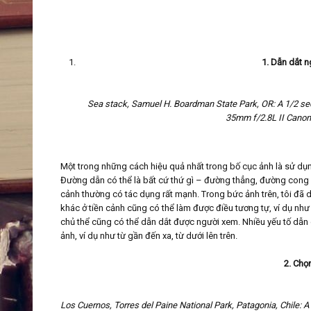
1. Dẫn dắt 
Sea stack, Samuel H. Boardman State Park, OR: A 1/2 se
35mm f/2.8L II Canon E
Một trong những cách hiệu quả nhất trong bố cục ảnh là sử dụn
Đường dẫn có thể là bất cứ thứ gì – đường thẳng, đường cong 
cảnh thường có tác dụng rất mạnh. Trong bức ảnh trên, tôi đ
khác ở tiền cảnh cũng có thể làm được điều tương tự, ví dụ nh
chủ thể cũng có thể dẫn dắt được người xem. Nhiều yếu tố dẫn 
ảnh, ví dụ như từ gần đến xa, từ dưới lên trên.
2. Chọ
Los Cuernos, Torres del Paine National Park, Patagonia, Chile: 