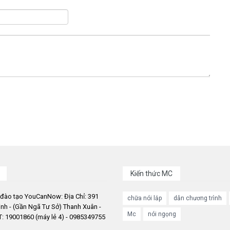
Kiến thức MC
 đào tạo YouCanNow: Địa Chỉ: 391
chữa nói lắp
dẫn chương trình
nh - (Gần Ngã Tư Sở) Thanh Xuân -
Mc
nói ngọng
: 19001860 (máy lẻ 4) - 0985349755