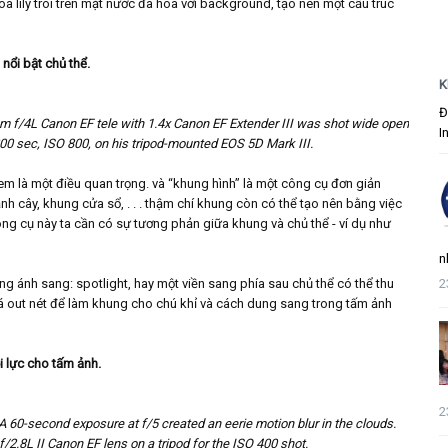
lily trôi trên mặt nước đã hoà với background, tạo nên một cấu trúc
nổi bật chủ thể.
K
Đ
 f/4L Canon EF tele with 1.4x Canon EF Extender III was shot wide open
I
/200 sec, ISO 800, on his tripod-mounted EOS 5D Mark III.
em là một điều quan trọng. và “khung hình” là một công cụ đơn giản
nh cây, khung cửa sổ, . . . thậm chí khung còn có thể tạo nên bằng việc
ông cụ này ta cần có sự tương phản giữa khung và chủ thể - ví dụ như
n
2
ng ánh sang: spotlight, hay một viền sang phía sau chủ thể có thể thu
lá out nét để làm khung cho chú khỉ và cách dung sang trong tấm ảnh
i lực cho tấm ảnh.
2
A 60-second exposure at f/5 created an eerie motion blur in the clouds.
.8L II Canon EF lens on a tripod for the ISO 400 shot.