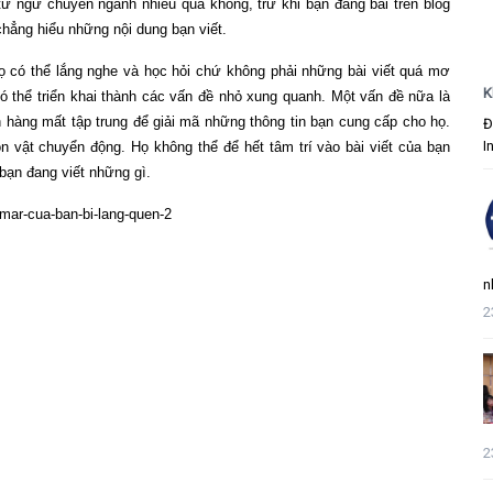
ừ ngữ chuyên ngành nhiều quá không, trừ khi bạn đăng bài trên blog
hẳng hiểu những nội dung bạn viết.
ọ có thể lắng nghe và học hỏi chứ không phải những bài viết quá mơ
K
có thể triển khai thành các vấn đề nhỏ xung quanh. Một vấn đề nữa là
h hàng mất tập trung để giải mã những thông tin bạn cung cấp cho họ.
Đ
I
 vật chuyển động. Họ không thể để hết tâm trí vào bài viết của bạn
bạn đang viết những gì.
n
2
2