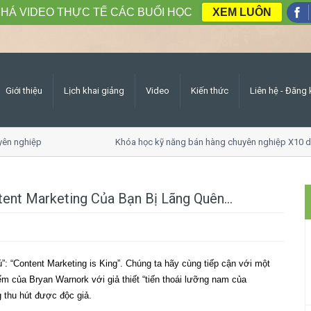
HÁ VIDEO THỰC TẾ CÁC BUỔI HỌC
XEM LUÔN
Giới thiệu
Lịch khai giảng
Video
Kiến thức
Liên hệ - Đăng 
ên nghiệp
Khóa học kỹ năng bán hàng chuyên nghiệp X10 d
tent Marketing Của Bạn Bị Lãng Quên...
”: “Content Marketing is King”. Chúng ta hãy cùng tiếp cận với một
ểm của Bryan Warnork với giả thiết “tiến thoái lưỡng nam của
 thu hút được độc giả.