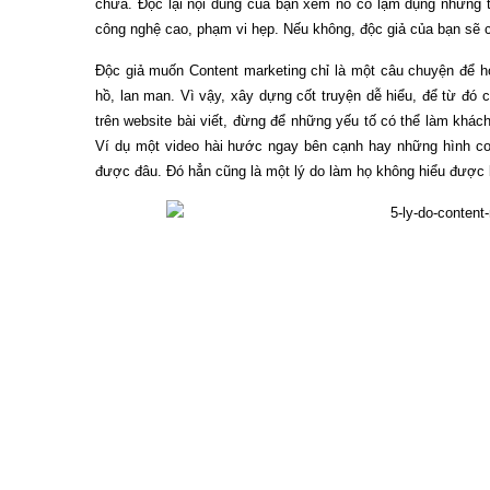
chữa. Đọc lại nội dung của bạn xem nó có lạm dụng những t
công nghệ cao, phạm vi hẹp. Nếu không, độc giả của bạn sẽ c
Độc giả muốn Content marketing chỉ là một câu chuyện để h
hồ, lan man. Vì vậy, xây dựng cốt truyện dễ hiểu, để từ đó 
trên website bài viết, đừng để những yếu tố có thể làm khác
Ví dụ một video hài hước ngay bên cạnh hay những hình con
được đâu. Đó hẳn cũng là một lý do làm họ không hiểu được 