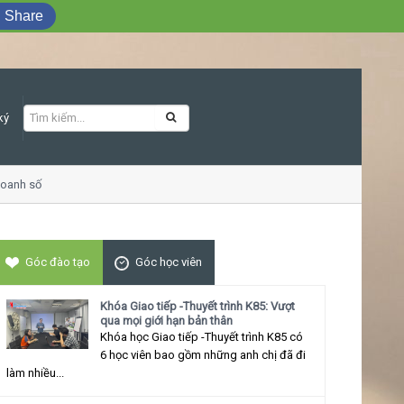
Share
ký
oanh số
Khóa học Giao tiếp ứng xử thu h
Góc đào tạo
Góc học viên
Khóa Giao tiếp -Thuyết trình K85: Vượt
qua mọi giới hạn bản thân
Khóa học Giao tiếp -Thuyết trình K85 có
6 học viên bao gồm những anh chị đã đi
làm nhiều...