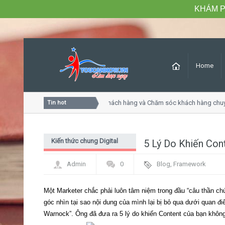
KHÁM P
Home
Khóa học Tư duy dịch vụ khách hàng và Chăm sóc khách hàng chuy
Tin hot
Kiến thức chung Digital
5 Lý Do Khiến Con
Marketing - PR
Admin
0
Blog
,
Framework
Một Marketer chắc phải luôn tâm niệm trong đầu “câu thần chú
góc nhìn tại sao nội dung của mình lại bị bỏ qua dưới quan đi
Warnock”. Ông đã đưa ra 5 lý do khiến Content của bạn không