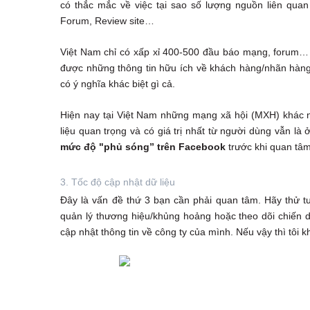
có thắc mắc về việc tại sao số lượng nguồn liên qua
Forum, Review site…
Việt Nam chỉ có xấp xỉ 400-500 đầu báo mạng, forum… 
được những thông tin hữu ích về khách hàng/nhãn hàng 
có ý nghĩa khác biệt gì cả.
Hiện nay tại Việt Nam những mạng xã hội (MXH) khác n
liệu quan trọng và có giá trị nhất từ người dùng vẫn l
mức độ "phủ sóng” trên Facebook
trước khi quan tâ
3. Tốc độ cập nhật dữ liệu
Đây là vấn đề thứ 3 bạn cần phải quan tâm. Hãy thử t
quản lý thương hiệu/khủng hoảng hoặc theo dõi chiến 
cập nhật thông tin về công ty của mình. Nếu vậy thì tôi 