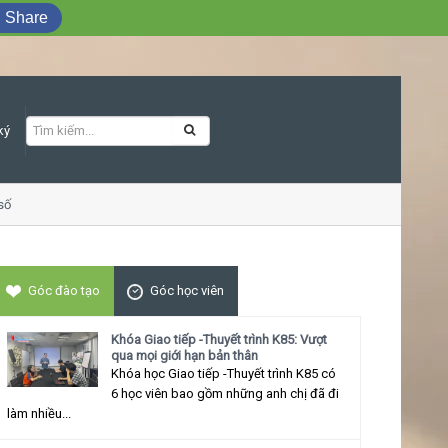
Share
ký
Khóa học Giao tiếp ứng xử thu hút
Góc đào tạo
Góc học viên
Khóa Giao tiếp -Thuyết trình K85: Vượt
qua mọi giới hạn bản thân
Khóa học Giao tiếp -Thuyết trình K85 có
6 học viên bao gồm những anh chị đã đi
làm nhiều...