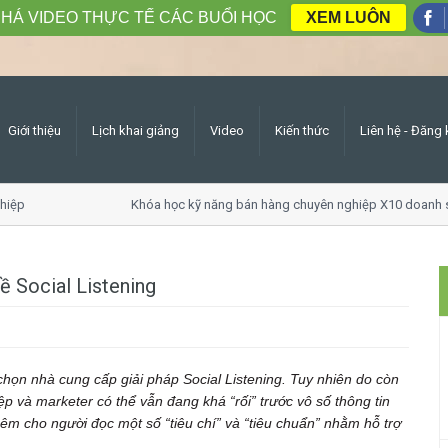
HÁ VIDEO THỰC TẾ CÁC BUỔI HỌC
XEM LUÔN
Giới thiệu
Lịch khai giảng
Video
Kiến thức
Liên hệ - Đăng 
p
Khóa học kỹ năng bán hàng chuyên nghiệp X10 doanh số
về Social Listening
chọn nhà cung cấp giải pháp Social Listening. Tuy nhiên do còn
p và marketer có thể vẫn đang khá “rối” trước vô số thông tin
êm cho người đọc một số “tiêu chí” và “tiêu chuẩn” nhằm hỗ trợ