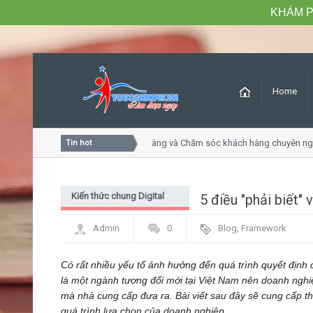
KHÁM P
Home
Khóa học Tư duy dịch vụ khách hàng và Chăm sóc khách hàng chuyên nghiệ
Tin hot
Kiến thức chung Digital
5 điều "phải biết" 
Marketing - PR
Admin
0
Blog
,
Framework
Có rất nhiều yếu tố ảnh hưởng đến quá trình quyết định 
là một ngành tương đối mới tại Việt Nam nên doanh nghiệ
mà nhà cung cấp đưa ra. Bài viết sau đây sẽ cung cấp th
quá trình lựa chọn của doanh nghiệp.