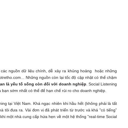
ới các nguồn dữ liệu chính, dễ xảy ra khủng hoảng hoặc những
btretho.com... Những nguồn còn lại tốc độ cập nhật có thể chậm
ian là yếu tố sống còn đối với doanh nghiệp
. Social Listening
a bạn sớm nhất có thể để hạn chế rủi ro cho doanh nghiệp.
ing tại Việt Nam. Khá ngạc nhiên khi hầu hết (không phải là tất
tôi đưa ra. Vài đơn vị đã phát triển từ trước và khá "có tiếng”
 khi một nhà cung cấp hứa hẹn về một hệ thống "real-time Social