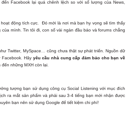
n đến Facebook lại quá chênh lệch so với số lượng của News,
hoạt động tích cực. Đó mới là nơi mà bạn hy vọng sẽ tìm thấy
của mình. Tin tôi đi, con số vài ngàn đầu báo và forums chẳng
hư Twitter, MySpace… cũng chưa thật sự phát triển. Nguồn dữ
à ở Facebook. Hãy
yêu cầu nhà cung cấp đảm bảo cho bạn về
m đến những MXH còn lại.
ưởng tượng bạn sử dụng công cụ Social Listening với mục đích
dịch ra mắt sản phẩm và phải sau 3-4 tiếng bạn mới nhận được
khuyên bạn nên sử dụng Google để tiết kiệm chi phí!