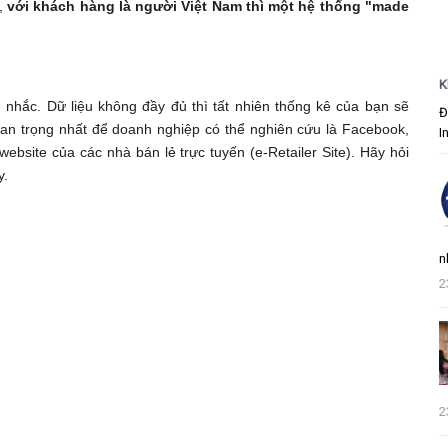
c,
với khách hàng là người Việt Nam thì một hệ thống "made
K
 nhắc. Dữ liệu không đầy đủ thì tất nhiên thống kê của bạn sẽ
Đ
uan trọng nhất để doanh nghiệp có thể nghiên cứu là Facebook,
I
website của các nhà bán lẻ trực tuyến (e-Retailer Site). Hãy hỏi
y.
n
2
2