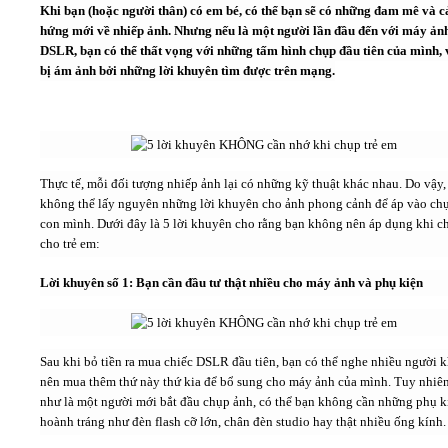
Khi bạn (hoặc người thân) có em bé, có thể bạn sẽ có những đam mê và 
hứng mới về nhiếp ảnh. Nhưng nếu là một người lần đầu đến với máy ản
Video
DSLR, bạn có thể thất vọng với những tấm hình chụp đầu tiên của mình, 
bị ám ảnh bởi những lời khuyên tìm được trên mạng.
Kiến thức
Liên hệ - Đăng ký
Thực tế, mỗi đối tượng nhiếp ảnh lại có những kỹ thuật khác nhau. Do vậy,
không thể lấy nguyên những lời khuyên cho ảnh phong cảnh để áp vào ch
con mình. Dưới đây là 5 lời khuyên
cho rằng bạn không nên áp dụng khi c
cho trẻ em:
Tìm kiếm
Lời khuyên số 1: Bạn cần đầu tư thật nhiều cho máy ảnh và phụ kiện
Sau khi bỏ tiền ra mua chiếc DSLR đầu tiên, bạn có thể nghe nhiều người 
nên mua thêm thứ này thứ kia để bổ sung cho máy ảnh của mình. Tuy nhiên
như là một người mới bắt đầu chụp ảnh, có thể bạn không cần những phụ k
hoành tráng như đèn flash cỡ lớn, chân đèn studio hay thật nhiều ống kính.