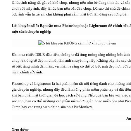
là lúc ánh nắng rất gắt và khó chụp, nhưng nếu như bé đang tỉnh táo và sẵn
chơi với máy ảnh, đấy là lúc bạn nên bắt đầu chụp. Dù sao thì chủ đề chính
bức ảnh vẫn là trẻ em chứ không phải cảnh mặt trời lặn đằng sau lưng bé.
Lời khuyên số 5: Bạn cần mua Photoshop hoặc Lightroom để chỉnh sửa 
một cách chuyên nghiệp
Khi mua chiếc DSLR đầu tiên, chúng ta đã từng tưởng rằng những bức ảnh
chụp ra trông sẽ đẹp như một tấm ảnh chuyên nghiệp. Chẳng bấy lâu sau c
sẽ biết rằng mình đã nhầm, và nhận ra rằng có thể có bức ảnh đẹp hơn với 
mềm chỉnh sửa ảnh.
Photoshop và Lightroom là hai phần mềm rất nổi tiếng dành cho những nh
gia chuyên nghiệp, nhưng đây đều là những phần mềm phức tạp và đắt tiền
khi bạn phải mất thời gian để học cách sử dụng. Nếu quá bận bịu với việc 
sóc con, bạn có thể sử dụng các phần mềm đơn giản hoặc miễn phí như Pica
Gimp hay các trang web chỉnh sửa như PicMonkey.
An
Xem thêm: