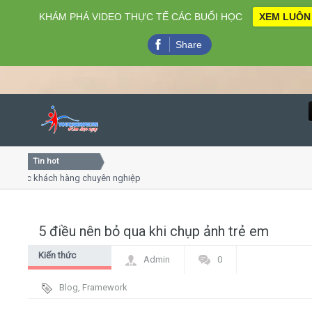
KHÁM PHÁ VIDEO THỰC TẾ CÁC BUỔI HỌC
XEM LUÔN
Share
Tin hot
Close
óc khách hàng chuyên nghiệp
Khóa học kỹ năng bán hàng ch
Khóa học "Nghệ thuật giao tiếp 
Khóa học làm phim 72h cho thi
5 điều nên bỏ qua khi chụp ảnh trẻ em
Home
Kiến thức
Admin
0
Giới thiệu
chung
Blog
,
Framework
Lịch khai giảng