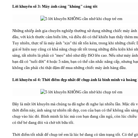
Lời khuyên số 3: Máy ảnh càng "khủng" càng tốt
Những nhiếp ảnh gia chuyên nghiệp thường sử dụng những chiếc máy ảnh
đầu, với kích thước cảm biến lớn, và điều đó có thể khiến bạn thấy thèm m
Tuy nhiên, thực tế là máy ảnh "xịn" thì rất tốn kém, trong khi những chiế
giá rẻ hiện nay cũng có khả năng chụp rất tốt trong những điều kiện khó n
sáng, tất nhiên là phải có "mẹo" nhỏ như đẩy ISO lên cao. Nếu như máy ảnh
bạn đã có "tuổi đời" 4 hoặc 5 năm, bạn có thể cân nhắc nâng cấp, nhưng bạ
không cần phải chi thật đậm để mua những chiếc máy ảnh hàng đầu.
Lời khuyên số 4: Thời điểm đẹp nhất để chụp ảnh là bình minh và hoàng
Đây là một lời khuyên mà chúng ta đã nghe đi nghe lại nhiều lần. Mặc dù 
thời điểm này, ánh sáng tự nhiên rất đẹp, con của bạn có thể không sẵn sàn
chụp vào lúc đó. Bình minh là lúc mà con bạn đang cần ngủ, còn lúc chiều t
có thể bé đang đói và chờ tới bữa tối.
Thời điểm tốt nhất để chụp trẻ em là lúc bé đang có tâm trạng tốt. Có thể gi