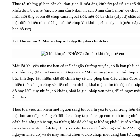
Thực tế, những gì bạn cần chỉ đơn giản là một ống kính fix (có tiêu cự cố đ
khẩu độ 1.8 giá rẻ (ống 35 mm của Nikon hoặc 50 mm của Canon) để chụp 
nhà, một ống zoom để chụp cảnh ngoài trời, một đế ba chân (tripod) chắc c
một điều khiển từ xa để bạn có thể chụp khi không cầm máy ảnh (nếu máy 
bạn hỗ trợ).
Lời khuyên số 2: Muốn chụp ảnh đẹp thì phải chỉnh tay
Một lời khuyên nữa mà bạn có thể bắt gặp thường xuyên, đó là bạn phải đặ
độ chỉnh tay (Manual mode, thường có chữ M trên máy) mới có thể chụp n
bức ảnh đẹp. Tất nhiên, chế độ chỉnh tay sẽ cho phép bạn điều chỉnh được r
nhiều thứ, và bạn cũng sẽ hiểu rõ hơn những khái niệm như tốc độ màn trậ
độ hay ISO; tuy nhiên, nó không phải là giải pháp vạn năng để có ngay mộ
ảnh đẹp.
Theo tôi, việc tìm kiếm một nguồn sáng tốt còn là yếu tố quan trọng hơn dẫ
một bức ảnh đẹp. Cũng có đôi lúc chúng ta phải chụp con mình trong nhữ
cảnh ánh sáng phức tạp, và những lúc đó chúng ta không phải lúc nào cũn
tiên chọn chế độ chỉnh tay. Thay vào đó, bạn có thể sử dụng chế độ A/Av (g
nguyên khẩu độ) và để máy ảnh tự chọn tốc độ chụp, một dạng bán tự động