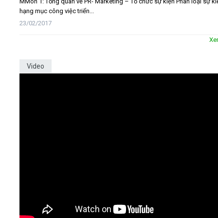
MMôn 1: Tổng quan về PR- Marketing – Tổ chức sự kiện Phân loại sự ki
hạng mục công việc triển...
23/02/2017
Xe
Video