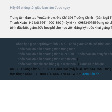
Hãy để chúng tôi giúp bạn làm được ngay
Trung tâm đào tạo YouCanNow: Địa Chỉ: 391 Trường Chinh - (Gần Ngã T
Thanh Xuân - Hà Nội SĐT: 19001860 (máy lẻ 4) - 0985349755 Đang có 
trình đặc biệt giảm 20% học phí cho học viên đăng ký trước khai giảng 7
Khóa học giao tiếp thuyết trình 3-5-7
Khóa giao tiếp thuyết trình cuối
Khóa học MC dẫn chương trình trong tuần
Khóa học MC dẫn chương trình cuối tuần
Khóa học MC chuyên dẫn
Khóa học MC dẫn chương trình cho trẻ em
Khóa học telesale bán hàng qua điện thoại
Đào tạo In-house
ĐC:391 Trường Chinh/HN - SĐT: 19001860 (máy lẻ 4) - 0985349755. Trung
trực thuộc CÔNG TY TNHH YÊU CONTENT NETWORK.
Xem Bản đồ