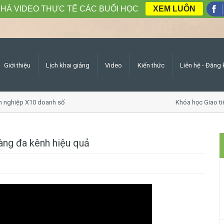
HÁ VIDEO THỰC TẾ CÁC BUỔI HỌC
XEM LUÔN
Giới thiệu
Lịch khai giảng
Video
Kiến thức
Liên hệ - Đăng 
hiệp X10 doanh số
Khóa học Giao tiếp ứ
àng đa kênh hiệu quả