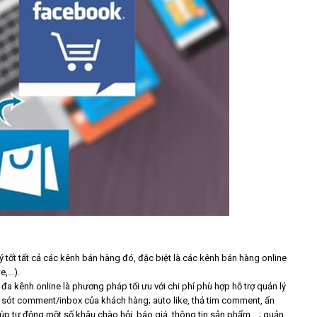
ý tốt tất cả các kênh bán hàng đó, đặc biệt là các kênh bán hàng online
e,…).
kênh online là phương pháp tối ưu với chi phí phù hợp hỗ trợ quản lý
h sót comment/inbox của khách hàng; auto like, thả tim comment, ẩn
úp tự động một số khâu chào hỏi, báo giá, thông tin sản phẩm,…; quản