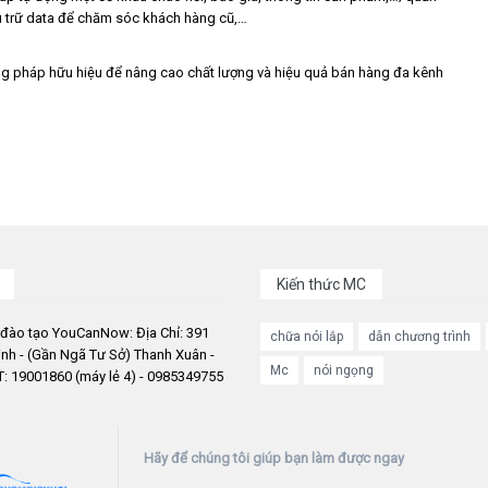
ưu trữ data để chăm sóc khách hàng cũ,…
g pháp hữu hiệu để nâng cao chất lượng và hiệu quả bán hàng đa kênh
Kiến thức MC
 đào tạo YouCanNow: Địa Chỉ: 391
chữa nói lắp
dẫn chương trình
nh - (Gần Ngã Tư Sở) Thanh Xuân -
Mc
nói ngọng
: 19001860 (máy lẻ 4) - 0985349755
Hãy để chúng tôi giúp bạn làm được ngay