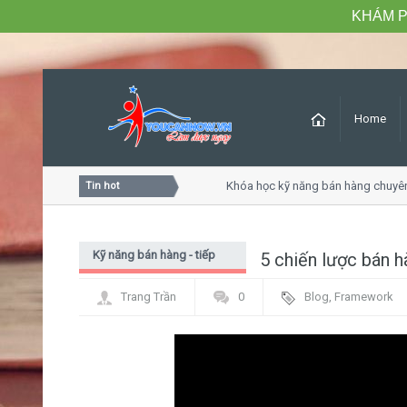
KHÁM P
Home
h hàng chuyên nghiệp
Khóa học kỹ năng bán hàng chuyên ng
Tin hot
Kỹ năng bán hàng - tiếp
5 chiến lược bán h
cận - đàm phán
Trang Trần
0
Blog
,
Framework