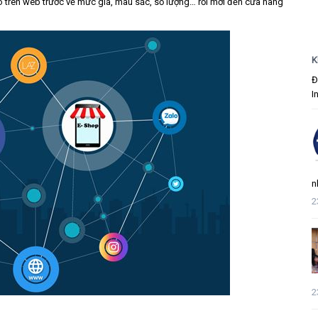
 trên web trước về mức giá, màu sắc, số lượng… rồi mới đến cửa hàng
K
Đ
I
n
2
2