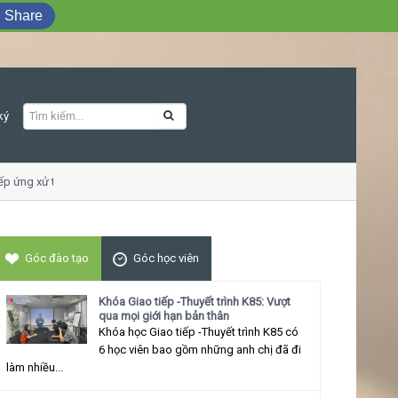
Share
ký
ng xử thu hút
Khó
Góc đào tạo
Góc học viên
Khóa Giao tiếp -Thuyết trình K85: Vượt
qua mọi giới hạn bản thân
Khóa học Giao tiếp -Thuyết trình K85 có
6 học viên bao gồm những anh chị đã đi
làm nhiều...