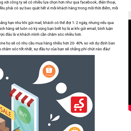
ng với công ty sẽ có nhiều lựa chọn hơn như qua facebook, điện thoại,
đều phải có sự bao quát hết vì mỗi khách hàng trong mỗi thời điểm, mỗi
ẳng hạn như khi gửi mail, khách có thể đợi 1- 2 ngày, nhưng nếu qua
ch hàng sẽ luôn có kỳ vọng bạn biết họ là ai khi gửi email, bình luận
ược đâu là vị khách mình cần chăm sóc nhiều hơn.
line họ sẽ có nhu cầu mua hàng nhiều hơn 20- 40% so với dự định ban
 chăm sóc tốt nhất, sự đầu tư của bạn sẽ chẳng phí chút nào đâu!