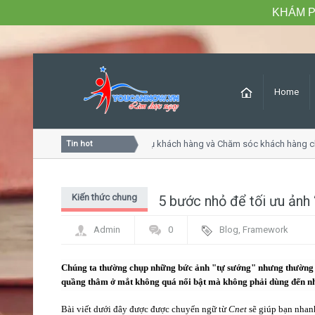
KHÁM P
Home
Khóa học Tư duy dịch vụ khách hàng và Chăm sóc khách hàng c
Tin hot
Kiến thức chung
5 bước nhỏ để tối ưu ảnh
Admin
0
Blog
,
Framework
Chúng ta thường chụp những bức ảnh "tự sướng" nhưng thường 
quầng thâm ở mắt không quá nổi bật mà không phải dùng đến
Bài viết dưới đây được được chuyển ngữ từ
Cnet
sẽ giúp bạn nhan