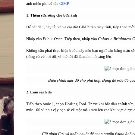
ảnh miễn phí có tên
GIMP
.
1. Thêm sức sống cho bức ảnh
Để bắt đầu, hãy tải về và cài đặt GIMP trên máy tính, tiếp theo m
Nhấp vào
File > Open.
Tiếp theo, nhấp vào
Colors > Brightness-C
Không cần phải thực hiện bước này nếu bạn nghĩ cân bằng màu sắc
trông có vẻ hơi tối, vì thế tôi đã làm cho nó sáng lên.
Điều chỉnh mức độ cho phù hợp. Đừng để mức độ quá
2. Làm sạch da
Tiếp theo bước 1, chọn Healing Tool.
Trước khi bắt đầu chỉnh sửa
mức 100 vì như vậy bạn sẽ vẽ một màu mới lên các khu vực được c
Giữ phím Ctrl và nhấp chuột để chọn nguồn (vùng ảnh có 