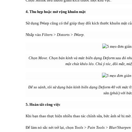
Chọn Shrink nếu muốn giảm kích thước một khu vực.
4. Thu hẹp hoặc mở rộng khuôn mặt
Sử dụng IWarp cũng có thể giúp thay đổi kích thước khuôn mặt củ
Nhấp vào
Filters > Distorts > IWarp
.
Chọn Move. Chọn bán kính và mức biến dạng Deform sau đó nhấ
một chút khéo léo. Chú ý tóc, đôi mắt, miệ
Để so sánh, tôi sử dụng bán kính biến dạng Deform 40 với mức 0.
sửa (phải) với bức
5. Hoàn tất công việc
Khi bạn thao thực hiện nhiều thao tác chỉnh sửa, bức ảnh sẽ bị mờ.
Để làm nó sắc nét trở lại, chọn
Tools > Pain Tools > Blur/Sharpen