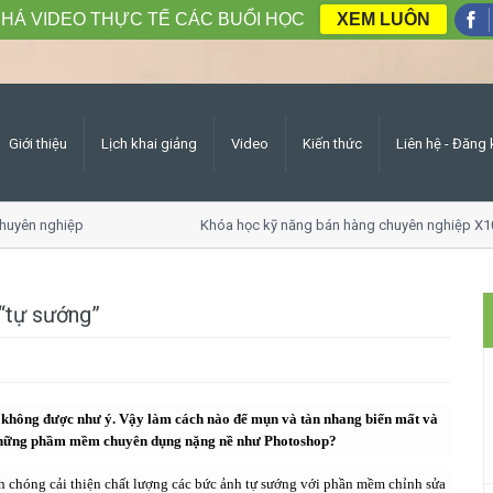
HÁ VIDEO THỰC TẾ CÁC BUỔI HỌC
XEM LUÔN
Giới thiệu
Lịch khai giảng
Video
Kiến thức
Liên hệ - Đăng 
huyên nghiệp
Khóa học kỹ năng bán hàng chuyên nghiệp X1
 “tự sướng”
không được như ý. Vậy làm cách nào để mụn và tàn nhang biến mất và
 những phầm mềm chuyên dụng nặng nề như Photoshop?
h chóng cải thiện chất lượng các bức ảnh tự sướng với phần mềm chỉnh sửa