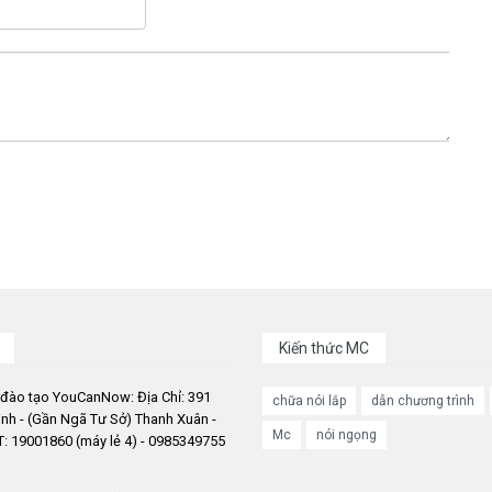
Kiến thức MC
 đào tạo YouCanNow: Địa Chỉ: 391
chữa nói lắp
dẫn chương trình
nh - (Gần Ngã Tư Sở) Thanh Xuân -
Mc
nói ngọng
: 19001860 (máy lẻ 4) - 0985349755