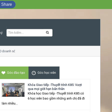
Share
ký
0 doanh số
Khóa học Giao tiếp ứng xử th
Góc đào tạo
Góc học viên
Khóa Giao tiếp -Thuyết trình K85: Vượt
qua mọi giới hạn bản thân
Khóa học Giao tiếp -Thuyết trình K85 có
6 học viên bao gồm những anh chị đã đi
làm nhiều...