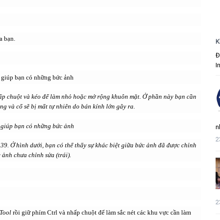
a bạn.
K
Đ
I
p chuột và kéo để làm nhỏ hoặc mở rộng khuôn mặt. Ở phần này bạn cần
ng và cổ sẽ bị mất tự nhiên do bán kính lớn gây ra.
n
2
39. Ở hình dưới, bạn có thể thấy sự khác biệt giữa bức ảnh đã được chỉnh
 ảnh chưa chỉnh sửa (trái).
2
 Tool
rồi giữ phím Ctrl và nhấp chuột để làm sắc nét các khu vực cần làm