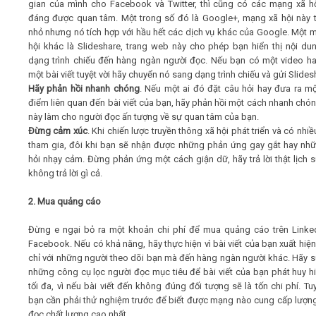
gian của mình cho Facebook và Twitter, thì cũng có các mạng xã h
đáng được quan tâm. Một trong số đó là Google+, mạng xã hội này 
nhỏ nhưng nó tích hợp với hầu hết các dịch vụ khác của Google. Một 
hội khác là Slideshare, trang web này cho phép bạn hiển thị nội du
dạng trình chiếu đến hàng ngàn người đọc. Nếu bạn có một video h
một bài viết tuyệt vời hãy chuyển nó sang dạng trình chiếu và gửi Slides
Hãy phản hồi nhanh chóng
. Nếu một ai đó đặt câu hỏi hay đưa ra m
điểm liên quan đến bài viết của bạn, hãy phản hồi một cách nhanh chón
này làm cho người đọc ấn tượng về sự quan tâm của bạn.
Đừng cảm xúc
. Khi chiến lược truyền thông xã hội phát triển và có nhi
tham gia, đôi khi bạn sẽ nhận được những phản ứng gay gắt hay nh
hỏi nhạy cảm. Đừng phản ứng một cách giận dữ, hãy trả lời thật lịch 
không trả lời gì cả.
2. Mua quảng cáo
Đừng e ngại bỏ ra một khoản chi phí để mua quảng cáo trên Linke
Facebook. Nếu có khả năng, hãy thực hiện vì bài viết của bạn xuất hiệ
chỉ với những người theo dõi bạn mà đến hàng ngàn người khác. Hãy 
những công cụ lọc người đọc mục tiêu để bài viết của bạn phát huy h
tối đa, vì nếu bài viết đến không đúng đối tượng sẽ là tốn chi phí. Tuy
bạn cần phải thử nghiệm trước để biết được mạng nào cung cấp lượn
đọc chất lượng cao nhất.