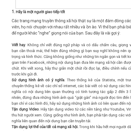
1
. Hãy là một người giao tiếp tốt
Các trang mạng truyền thông xã hội thật sự là một đám đông cá
viên, họ nói chuyện với nhau rất nhiều và ồn ào. Vì thế bạn phải bi
để người khác “nghe” giọng nói của bạn. Sau đây là vài gợi ý:
Viết hay
. Không chỉ viết đúng ngữ pháp và có dấu chấm câu, giọng 
bạn cần thoải mái, thể hiện đúng những gì bạn suy nghĩ không nên qu
trọng và hình thức. Cũng không giống như những tin ngắn gọn và tiết ki
gian trên Facebook, những nội dung bạn đưa lên mạng xã hội cần đư
chút. Khi viết xong, hãy thư giãn một chút rồi đọc lại, điều chỉnh nếu c
trước khi gửi đi.
Sử dụng hình ảnh có ý nghĩa
. Theo thống kê của Statista, một tr
chuyên thống kê về các chỉ số internet, các bài viết có sử dụng các hìn
nghĩa có nội dung liên quan thường có tính tương tác gấp 2 đến 3 l
nhiên, đừng đưa những hình ảnh quá “giật gân” mà người đọc tìm đến 
bạn chỉ vì các hình đó, hãy sử dụng những hình ảnh có liên quan đến nộ
T
ận dụng Video
. Hãy tận dụng video từ các nền tảng như Youtube, V
thu hút người xem. Cũng giống như hình ảnh, bạn phải tận dụng các vid
nghĩa liên quan đến nội dung bạn cần truyền tải.
Tận dụng lợi thế của tất cả mạng xã hội.
Trong khi hầu hết mọi người dà