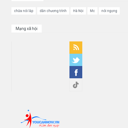
chữa nói lắp
dẫn chương trình
Hà Nội
Mc
nói ngọng
Mạng xã hội