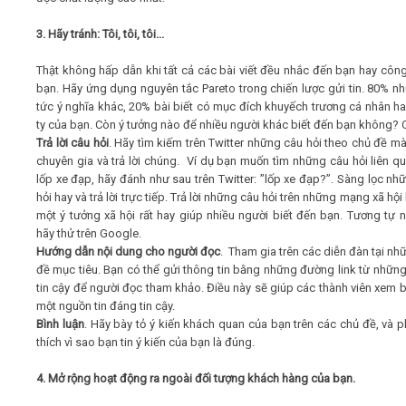
3. Hãy tránh: Tôi, tôi, tôi...
Thật không hấp dẫn khi tất cả các bài viết đều nhắc đến bạn hay công
bạn. Hãy ứng dụng nguyên tắc Pareto trong chiến lược gửi tin. 80% nh
tức ý nghĩa khác, 20% bài biết có mục đích khuyếch trương cá nhân h
ty của bạn. Còn ý tưởng nào để nhiều người khác biết đến bạn không? 
Trả lời câu hỏi
. Hãy tìm kiếm trên Twitter những câu hỏi theo chủ đề mà
chuyên gia và trả lời chúng. Ví dụ bạn muốn tìm những câu hỏi liên q
lốp xe đạp, hãy đánh như sau trên Twitter: ”lốp xe đạp?”. Sàng lọc nh
hỏi hay và trả lời trực tiếp. Trả lời những câu hỏi trên những mạng xã hội
một ý tưởng xã hội rất hay giúp nhiều người biết đến bạn. Tương tự n
hãy thử trên Google.
Hướng dẫn nội dung cho người đọc
. Tham gia trên các diễn đàn tại nh
đề mục tiêu. Bạn có thể gửi thông tin bằng những đường link từ nhữn
tin cậy để người đọc tham khảo. Điều này sẽ giúp các thành viên xem 
một nguồn tin đáng tin cậy.
Bình luận
. Hãy bày tỏ ý kiến khách quan của bạn trên các chủ đề, và ph
thích vì sao bạn tin ý kiến của bạn là đúng.
4. Mở rộng hoạt động ra ngoài đối tượng khách hàng của bạn.