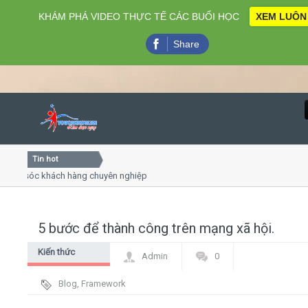
KHÁM PHÁ VIDEO THỰC TẾ CÁC BUỔI HỌC
XEM LUÔN
Share
Tin hot
Close
 sóc khách hàng chuyên nghiệp
Khóa học kỹ năng bán hàng 
Khóa học "Nghệ thuật giao tiế
Khóa học làm phim 72h cho t
5 bước để thành công trên mạng xã hội.
Home
Kiến thức
Admin
0
Giới thiệu
chung Digital
Blog
,
Framework
Marketing - PR
Lịch khai giảng