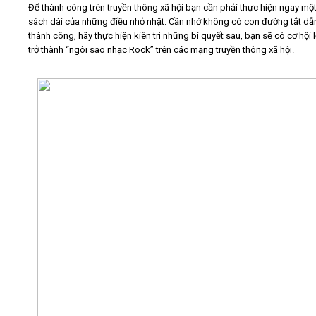
Để thành công trên truyền thông xã hội bạn cần phải thực hiện ngay mộ
sách dài của những điều nhỏ nhặt. Cần nhớ không có con đường tắt dẫ
Video
thành công, hãy thực hiện kiên trì những bí quyết sau, bạn sẽ có cơ hội 
trở thành “ngôi sao nhạc Rock” trên các mạng truyền thông xã hội.
Kiến thức
Liên hệ - Đăng ký
Tìm kiếm