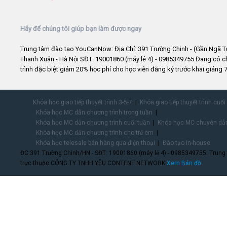
Hãy để chúng tôi giúp bạn làm được ngay
Trung tâm đào tạo YouCanNow: Địa Chỉ: 391 Trường Chinh - (Gần Ngã T
Thanh Xuân - Hà Nội SĐT: 19001860 (máy lẻ 4) - 0985349755 Đang có 
trình đặc biệt giảm 20% học phí cho học viên đăng ký trước khai giảng 7
Khóa học giao tiếp thuyết trình 3-5-7
Khóa giao tiếp thuyết trình cuối
Khóa học MC dẫn chương trình trong tuần
Khóa học MC dẫn chương trình cuối tuần
Khóa học MC chuyên dẫn
Khóa học MC dẫn chương trình cho trẻ em
Khóa học telesale bán hàng qua điện thoại
Đào tạo In-house
ĐC:391 Trường Chinh/HN - SĐT: 19001860 (máy lẻ 4) - 0985349755. Trung
trực thuộc CÔNG TY TNHH YÊU CONTENT NETWORK.
Xem Bản đồ