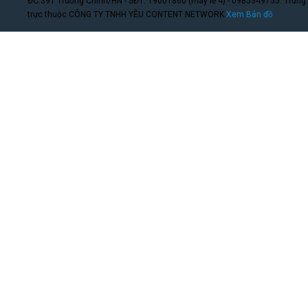
ĐC:391 Trường Chinh/HN - SĐT: 19001860 (máy lẻ 4) - 0985349755. Trung
trực thuộc CÔNG TY TNHH YÊU CONTENT NETWORK.
Xem Bản đồ