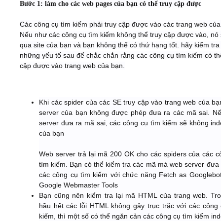
Bước 1: làm cho các web pages của bạn có thể truy cập được
Video
Các công cụ tìm kiếm phải truy cập được vào các trang web của
Nếu như các công cụ tìm kiếm không thể truy cập được vào, nó
qua site của bạn và bạn không thể có thứ hạng tốt. hãy kiểm tra 
Kiến thức
những yếu tố sau để chắc chắn rằng các công cụ tìm kiếm có th
cập được vào trang web của bạn.
Liên hệ - Đăng ký
Khi các spider của các SE truy cập vào trang web của bạ
server của bạn không được phép đưa ra các mã sai. N
server đưa ra mã sai, các công cụ tìm kiếm sẽ không ind
Tìm kiếm
của bạn
Web server trả lại mã 200 OK cho các spiders của các c
tìm kiếm. Bạn có thể kiểm tra các mã mà web server đưa 
các công cụ tìm kiếm với chức năng Fetch as Googlebot
Google Webmaster Tools
Bạn cũng nên kiểm tra lại mã HTML của trang web. Tro
hầu hết các lỗi HTML không gây trục trặc với các công 
kiếm, thì một số có thể ngăn cản các công cụ tìm kiếm in