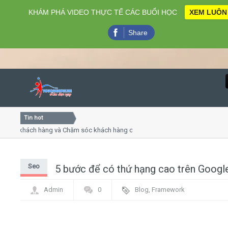
KHÁM PHÁ VIDEO THỰC TẾ CÁC BUỔI HỌC
XEM LUÔN
Share
Tin hot
Close
vụ khách hàng và Chăm sóc khách hàng chuyên nghiệp
Khóa 
ếp - thuyết trình online
Khóa h
 chiều thứ 4, 7
Khóa 
Seo
5 bước để có thứ hạng cao trên Googl
Home
Admin
0
Blog
,
Framework
Giới thiệu
Lịch khai giảng