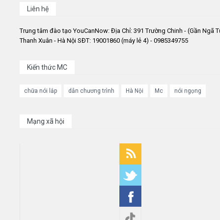
Liên hệ
Trung tâm đào tạo YouCanNow: Địa Chỉ: 391 Trường Chinh - (Gần Ngã T
Thanh Xuân - Hà Nội SĐT: 19001860 (máy lẻ 4) - 0985349755
Kiến thức MC
chữa nói lắp
dẫn chương trình
Hà Nội
Mc
nói ngọng
Mạng xã hội