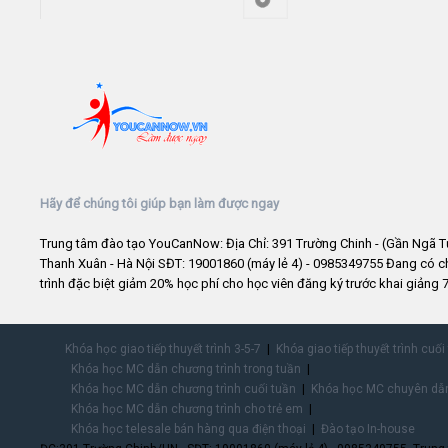
Hãy để chúng tôi giúp bạn làm được ngay
Trung tâm đào tạo YouCanNow: Địa Chỉ: 391 Trường Chinh - (Gần Ngã T
Thanh Xuân - Hà Nội SĐT: 19001860 (máy lẻ 4) - 0985349755 Đang có 
trình đặc biệt giảm 20% học phí cho học viên đăng ký trước khai giảng 7
Khóa học giao tiếp thuyết trình 3-5-7
Khóa giao tiếp thuyết trình cuối
Khóa học MC dẫn chương trình trong tuần
Khóa học MC dẫn chương trình cuối tuần
Khóa học MC chuyên dẫn
Khóa học MC dẫn chương trình cho trẻ em
Khóa học telesale bán hàng qua điện thoại
Đào tạo In-house