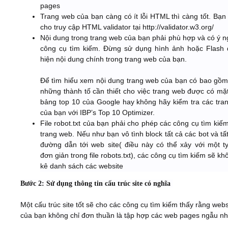
pages
Trang web của bạn càng có ít lỗi HTML thì càng tốt. Bạn
cho truy cập HTML validator tại http://validator.w3.org/
Nội dung trong trang web của bạn phải phù hợp và có ý n
công cụ tìm kiếm. Đừng sử dụng hình ảnh hoặc Flash 
hiện nội dung chính trong trang web của bạn.
Để tìm hiểu xem nội dung trang web của bạn có bao gồm 
những thành tố cần thiết cho việc trang web được có mặt
bảng top 10 của Google hay không hãy kiểm tra các tra
của bạn với IBP’s Top 10 Optimizer.
File robot.txt của bạn phải cho phép các công cụ tìm kiế
trang web. Nếu như bạn vô tình block tất cả các bot và tấ
đường dẫn tới web site( điều này có thể xảy với một ty
đơn giản trong file robots.txt), các công cụ tìm kiếm sẽ khô
kê danh sách các website
Bước 2: Sử dụng thông tin cấu trúc site có nghĩa
Một cấu trúc site tốt sẽ cho các công cụ tìm kiếm thấy rằng webs
của bạn không chỉ đơn thuần là tập hợp các web pages ngẫu nh