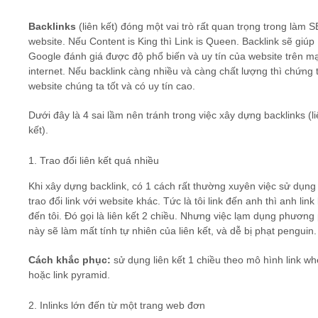
Backlinks
(liên kết) đóng một vai trò rất quan trọng trong làm 
Video
website. Nếu Content is King thì Link is Queen. Backlink sẽ giúp
Google đánh giá được độ phổ biến và uy tín của website trên m
Kiến thức
internet. Nếu backlink càng nhiều và càng chất lượng thì chứng 
website chúng ta tốt và có uy tín cao.
Liên hệ - Đăng ký
Dưới đây là 4 sai lầm nên tránh trong việc xây dựng backlinks (l
kết).
1. Trao đổi liên kết quá nhiều
Tìm kiếm
Khi xây dựng backlink, có 1 cách rất thường xuyên việc sử dụng 
trao đổi link với website khác. Tức là tôi link đến anh thì anh link 
đến tôi. Đó gọi là liên kết 2 chiều. Nhưng việc lạm dụng phương
này sẽ làm mất tính tự nhiên của liên kết, và dễ bị phạt penguin.
Cách khắc phục:
sử dụng liên kết 1 chiều theo mô hình link wh
hoặc link pyramid.
2. Inlinks lớn đến từ một trang web đơn