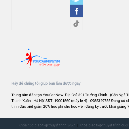
Hãy để chúng tôi giúp bạn làm được ngay
Trung tâm đào tạo YouCanNow: Địa Chỉ: 391 Trường Chinh - (Gần Ngã T
Thanh Xuân - Hà Nội SĐT: 19001860 (máy lẻ 4) - 0985349755 Đang có 
trình đặc biệt giảm 20% học phí cho học viên đăng ký trước khai giảng 7
Khóa học giao tiếp thuyết trình 3-5-7
Khóa giao tiếp thuyết trình cuối