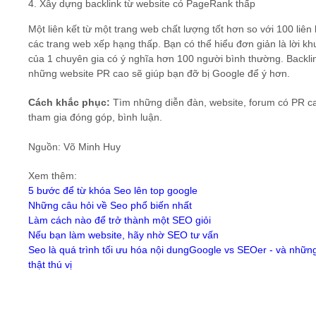
4. Xây dựng backlink từ website có PageRank thấp
Một liên kết từ một trang web chất lượng tốt hơn so với 100 liên 
các trang web xếp hạng thấp. Bạn có thể hiểu đơn giản là lời k
của 1 chuyên gia có ý nghĩa hơn 100 người bình thường. Backli
những website PR cao sẽ giúp bạn đỡ bị Google để ý hơn.
Cách khắc phục:
Tìm những diễn đàn, website, forum có PR c
tham gia đóng góp, bình luận.
Nguồn: Võ Minh Huy
Xem thêm:
5 bước để từ khóa Seo lên top google
Những câu hỏi về Seo phổ biến nhất
Làm cách nào để trở thành một SEO giỏi
Nếu bạn làm website, hãy nhờ SEO tư vấn
Seo là quá trình tối ưu hóa nội dung
Google vs SEOer - và nhữn
thật thú vị