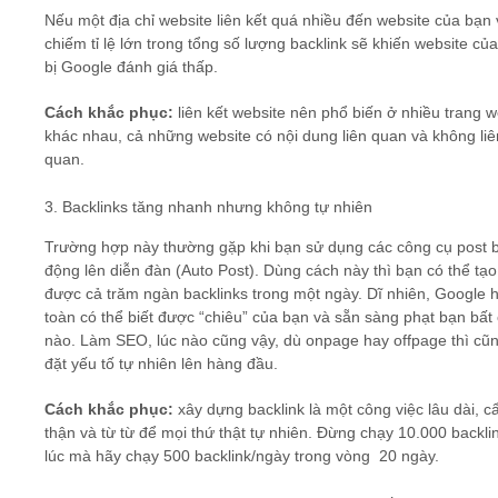
Nếu một địa chỉ website liên kết quá nhiều đến website của bạn
chiếm tỉ lệ lớn trong tổng số lượng backlink sẽ khiến website củ
bị Google đánh giá thấp.
Cách khắc phục:
liên kết website nên phổ biến ở nhiều trang 
khác nhau, cả những website có nội dung liên quan và không liê
quan.
3. Backlinks tăng nhanh nhưng không tự nhiên
Trường hợp này thường gặp khi bạn sử dụng các công cụ post b
động lên diễn đàn (Auto Post). Dùng cách này thì bạn có thể tạo
được cả trăm ngàn backlinks trong một ngày. Dĩ nhiên, Google 
toàn có thể biết được “chiêu” của bạn và sẵn sàng phạt bạn bất 
nào. Làm SEO, lúc nào cũng vậy, dù onpage hay offpage thì cũn
đặt yếu tố tự nhiên lên hàng đầu.
Cách khắc phục:
xây dựng backlink là một công việc lâu dài, c
thận và từ từ để mọi thứ thật tự nhiên. Đừng chạy 10.000 backli
lúc mà hãy chạy 500 backlink/ngày trong vòng 20 ngày.