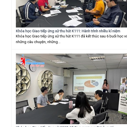
Khóa học Giao tiếp ứng xử thu hút K111: Hành trình nhiều kỉ niệm
Khóa học Giao tiếp ứng xử thu hút K111 đã kết thúc sau 6 buổi học v
những câu chuyện, những...