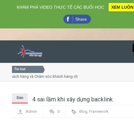
KHÁM PHÁ VIDEO THỰC TẾ CÁC BUỔI HỌC
XEM LUÔN
Share
Tin hot
Close
 khách hàng và Chăm sóc khách hàng chuyên nghiệp
Khóa họ
 - thuyết trình online
Khóa học
hiều thứ 4, 7
Khóa họ
Seo
4 sai lầm khi xây dựng backlink
Home
Admin
0
Blog
,
Framework
Giới thiệu
Lịch khai giảng