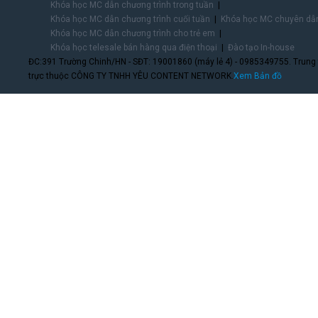
Khóa học MC dẫn chương trình trong tuần
Khóa học MC dẫn chương trình cuối tuần
Khóa học MC chuyên dẫn
Khóa học MC dẫn chương trình cho trẻ em
Khóa học telesale bán hàng qua điện thoại
Đào tạo In-house
ĐC:391 Trường Chinh/HN - SĐT: 19001860 (máy lẻ 4) - 0985349755. Trung
trực thuộc CÔNG TY TNHH YÊU CONTENT NETWORK.
Xem Bản đồ