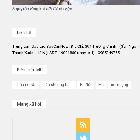
3 quy tắc vàng khi viết CV xin việc
Liên hệ
Trung tâm đào tạo YouCanNow: Địa Chỉ: 391 Trường Chinh - (Gần Ngã T
Thanh Xuân - Hà Nội SĐT: 19001860 (máy lẻ 4) - 0985349755
Kiến thức MC
chữa nói lắp
dẫn chương trình
Hà Nội
Mc
nói ngọng
Mạng xã hội