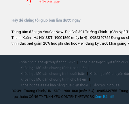
Hãy để chúng tôi giúp bạn làm được ngay
Trung tâm đào tạo YouCanNow: Địa Chỉ: 391 Trường Chinh - (Gần Ngã T
Thanh Xuân - Hà Nội SĐT: 19001860 (máy lẻ 4) - 0985349755 Đang có 
trình đặc biệt giảm 20% học phí cho học viên đăng ký trước khai giảng 7
Khóa học giao tiếp thuyết trình 3-5-7
Khóa giao tiếp thuyết trình cuối
Khóa học MC dẫn chương trình trong tuần
Khóa học MC dẫn chương trình cuối tuần
Khóa học MC chuyên dẫn
Khóa học MC dẫn chương trình cho trẻ em
Khóa học telesale bán hàng qua điện thoại
Đào tạo In-house
ĐC:391 Trường Chinh/HN - SĐT: 19001860 (máy lẻ 4) - 0985349755. Trung
trực thuộc CÔNG TY TNHH YÊU CONTENT NETWORK.
Xem Bản đồ