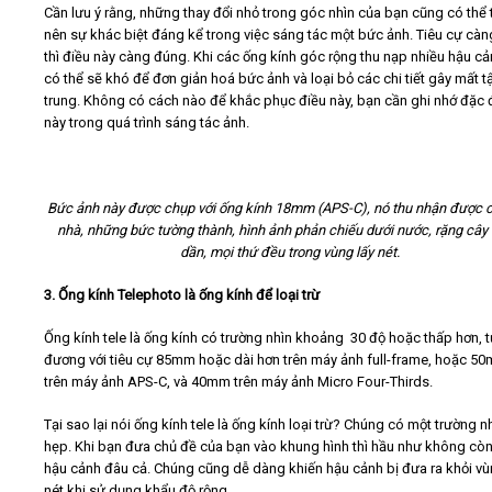
Cần lưu ý rằng, những thay đổi nhỏ trong góc nhìn của bạn cũng có thể 
nên sự khác biệt đáng kể trong việc sáng tác một bức ảnh. Tiêu cự cà
thì điều này càng đúng. Khi các ống kính góc rộng thu nạp nhiều hậu cả
có thể sẽ khó để đơn giản hoá bức ảnh và loại bỏ các chi tiết gây mất t
trung. Không có cách nào để khắc phục điều này, bạn cần ghi nhớ đặc
này trong quá trình sáng tác ảnh.
Bức ảnh này được chụp với ống kính 18mm (APS-C), nó thu nhận được 
nhà, những bức tường thành, hình ảnh phản chiếu dưới nước, rặng cây l
dần, mọi thứ đều trong vùng lấy nét.
3. Ống kính Telephoto là ống kính để loại trừ
Ống kính tele là ống kính có trường nhìn khoảng 30 độ hoặc thấp hơn, 
đương với tiêu cự 85mm hoặc dài hơn trên máy ảnh full-frame, hoặc 5
trên máy ảnh APS-C, và 40mm trên máy ảnh Micro Four-Thirds.
Tại sao lại nói ống kính tele là ống kính loại trừ? Chúng có một trường n
hẹp. Khi bạn đưa chủ đề của bạn vào khung hình thì hầu như không còn
hậu cảnh đâu cả. Chúng cũng dễ dàng khiến hậu cảnh bị đưa ra khỏi vù
nét khi sử dụng khẩu độ rộng.