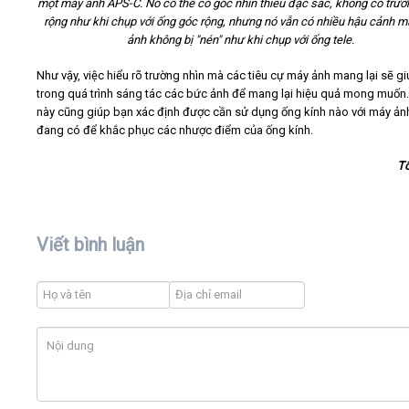
một máy ảnh APS-C. Nó có thể có góc nhìn thiếu đặc sắc, không có trườ
rộng như khi chụp với ống góc rộng, nhưng nó vẫn có nhiều hậu cảnh m
ảnh không bị "nén" như khi chụp với ống tele.
Như vậy, việc hiểu rõ trường nhìn mà các tiêu cự máy ảnh mang lại sẽ g
trong quá trình sáng tác các bức ảnh để mang lại hiệu quả mong muốn.
này cũng giúp bạn xác định được cần sử dụng ống kính nào với máy ản
đang có để khắc phục các nhược điểm của ống kính.
T
Viết bình luận