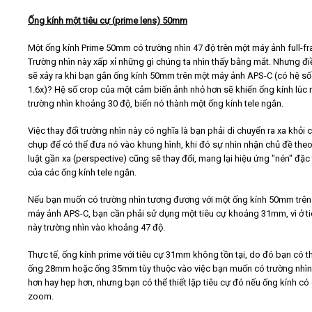
Ống kính một tiêu cự (prime lens) 50mm
Một ống kính Prime 50mm có trường nhìn 47 độ trên một máy ảnh full-f
Trường nhìn này xấp xỉ những gì chúng ta nhìn thấy bằng mắt. Nhưng đi
sẽ xảy ra khi bạn gắn ống kính 50mm trên một máy ảnh APS-C (có hệ số
1.6x)? Hệ số crop của một cảm biến ảnh nhỏ hơn sẽ khiến ống kính lúc 
trường nhìn khoảng 30 độ, biến nó thành một ống kính tele ngắn.
Việc thay đổi trường nhìn này có nghĩa là bạn phải di chuyển ra xa khỏi 
chụp để có thể đưa nó vào khung hình, khi đó sự nhìn nhận chủ đề the
luật gần xa (perspective) cũng sẽ thay đổi, mang lại hiệu ứng "nén" đặc
của các ống kính tele ngắn.
Nếu bạn muốn có trường nhìn tương đương với một ống kính 50mm trên
máy ảnh APS-C, bạn cần phải sử dụng một tiêu cự khoảng 31mm, vì ở ti
này trường nhìn vào khoảng 47 độ.
Thực tế, ống kính prime với tiêu cự 31mm không tồn tại, do đó bạn có t
ống 28mm hoặc ống 35mm tùy thuộc vào việc bạn muốn có trường nhìn
hơn hay hẹp hơn, nhưng bạn có thể thiết lập tiêu cự đó nếu ống kính có
zoom.