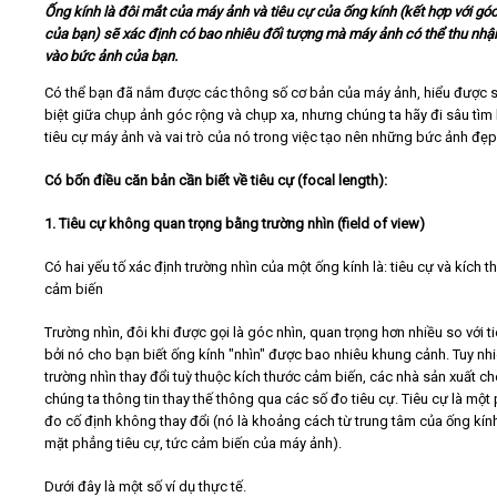
Ống kính là đôi mắt của máy ảnh và tiêu cự của ống kính (kết hợp với góc
của bạn) sẽ xác định có bao nhiêu đối tượng mà máy ảnh có thể thu nh
Video
vào bức ảnh của bạn.
Có thể bạn đã nắm được các thông số cơ bản của máy ảnh, hiểu được 
Kiến thức
biệt giữa chụp ảnh góc rộng và chụp xa, nhưng chúng ta hãy đi sâu tìm 
tiêu cự máy ảnh và vai trò của nó trong việc tạo nên những bức ảnh đẹp
Liên hệ - Đăng ký
Có bốn điều căn bản cần biết về tiêu cự (focal length):
1. Tiêu cự không quan trọng bằng trường nhìn (field of view)
Có hai yếu tố xác định trường nhìn của một ống kính là: tiêu cự và kích t
Tìm kiếm
cảm biến
Trường nhìn, đôi khi được gọi là góc nhìn, quan trọng hơn nhiều so với ti
bởi nó cho bạn biết ống kính "nhìn" được bao nhiêu khung cảnh. Tuy nh
trường nhìn thay đổi tuỳ thuộc kích thước cảm biến, các nhà sản xuất c
chúng ta thông tin thay thế thông qua các số đo tiêu cự. Tiêu cự là một
đo cố định không thay đổi (nó là khoảng cách từ trung tâm của ống kín
mặt phẳng tiêu cự, tức cảm biến của máy ảnh).
Dưới đây là một số ví dụ thực tế.