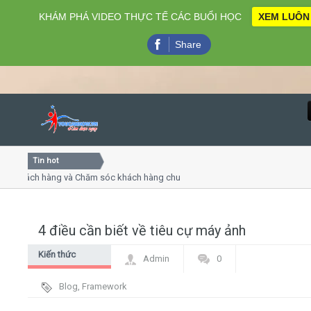
KHÁM PHÁ VIDEO THỰC TẾ CÁC BUỔI HỌC
XEM LUÔN
Share
Tin hot
Close
hách hàng và Chăm sóc khách hàng chuyên nghiệp
Khóa học 
 thuyết trình online
Khóa học "
ều thứ 4, 7
Khóa học 
4 điều cần biết về tiêu cự máy ảnh
Home
Kiến thức
Admin
0
Giới thiệu
chung
Blog
,
Framework
Lịch khai giảng