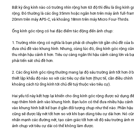
Bất kỳ ống kính nào có trường nhìn rộng hơn 63 độ thì đều là ống kính g
rộng. Đó thường là các ống 35mm hoặc ngắn hơn trên máy ảnh full-fra
20mm trên máy APS-C, và khoảng 18mm trên máy Micro Four-Thirds.
Ống kính góc rộng có hai đặc điểm tác động đến ảnh chụp:
1. Trường nhìn rộng có nghĩa là bạn phải di chuyền tới gần chủ đề của 
đưa chủ đề vào khung hình. Nhưng, cùng lúc đó, ống kính góc rộng cũ
thu nhận hậu cảnh ít hơn. Tiêu cự càng ngắn thì hậu cảnh càng lớn và b
phải tiến sát chủ đề hơn.
2. Các ống kính góc rộng thường mang lại độ sâu trường ảnh tốt hơn ở b
thiết lập khẩu độ nào so với các tiêu cự dài hơn (thực tế, cần điều chỉnh
khoảng cách từ ống kính tới chủ đề tuỳ thuộc vào tiêu cự).
Hai yếu tố này kết hợp lại khiến cho ống kính góc rộng được sử dụng để
nạp thêm hình ảnh vào khung hình. Bạn luôn có thể đưa nhiều hậu cảnh
vào khung hình bất kể bạn ở gần đối tượng chụp như thế nào. Phần hậu
cũng sẽ được lấy nét tốt hơn so với khi bạn dùng tiêu cự dài hơn. Nó cũ
nhấn mạnh các đường nét, tạo cảm giác tốt hơn về độ sâu trường ảnh 
ảnh chụp với tiêu cự dài có thể không làm được.