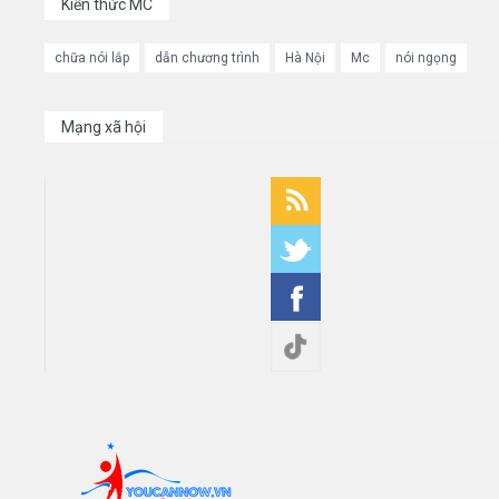
Kiến thức MC
chữa nói lắp
dẫn chương trình
Hà Nội
Mc
nói ngọng
Mạng xã hội