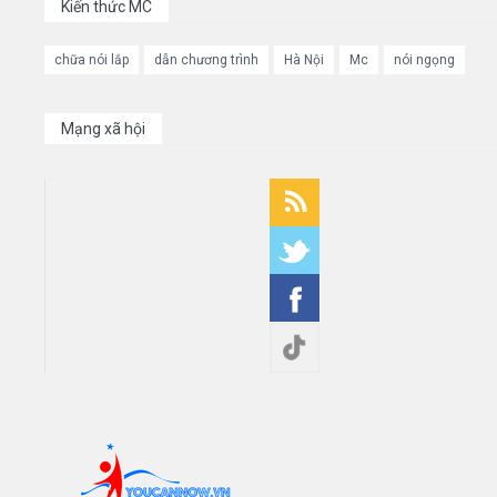
Kiến thức MC
chữa nói lắp
dẫn chương trình
Hà Nội
Mc
nói ngọng
Mạng xã hội