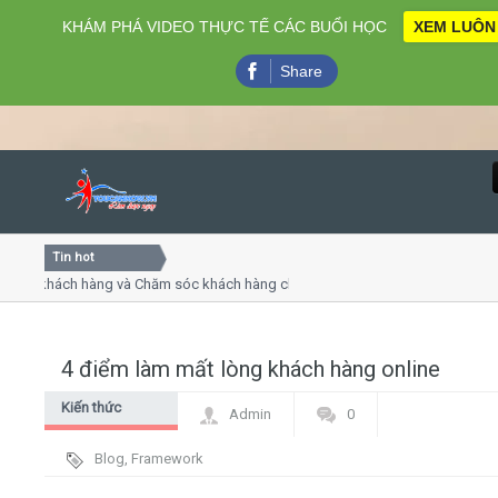
KHÁM PHÁ VIDEO THỰC TẾ CÁC BUỔI HỌC
XEM LUÔN
Share
Tin hot
Close
 khách hàng và Chăm sóc khách hàng chuyên nghiệp
Khóa h
 - thuyết trình online
Khóa họ
hiều thứ 4, 7
Khóa họ
4 điểm làm mất lòng khách hàng online
Home
Kiến thức
Admin
0
Giới thiệu
chung Digital
Blog
,
Framework
Marketing - PR
Lịch khai giảng