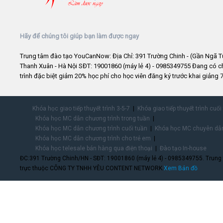
Hãy để chúng tôi giúp bạn làm được ngay
Trung tâm đào tạo YouCanNow: Địa Chỉ: 391 Trường Chinh - (Gần Ngã T
Thanh Xuân - Hà Nội SĐT: 19001860 (máy lẻ 4) - 0985349755 Đang có 
trình đặc biệt giảm 20% học phí cho học viên đăng ký trước khai giảng 7
Khóa học giao tiếp thuyết trình 3-5-7
Khóa giao tiếp thuyết trình cuối
Khóa học MC dẫn chương trình trong tuần
Khóa học MC dẫn chương trình cuối tuần
Khóa học MC chuyên dẫn
Khóa học MC dẫn chương trình cho trẻ em
Khóa học telesale bán hàng qua điện thoại
Đào tạo In-house
ĐC:391 Trường Chinh/HN - SĐT: 19001860 (máy lẻ 4) - 0985349755. Trung
trực thuộc CÔNG TY TNHH YÊU CONTENT NETWORK.
Xem Bản đồ