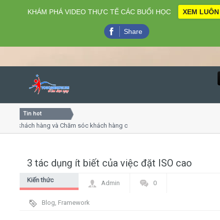
KHÁM PHÁ VIDEO THỰC TẾ CÁC BUỔI HỌC
XEM LUÔN
Share
Tin hot
Close
 khách hàng và Chăm sóc khách hàng chuyên nghiệp
Khóa h
p - thuyết trình online
Khóa họ
hiều thứ 4, 7
Khóa h
3 tác dụng ít biết của việc đặt ISO cao
Home
Kiến thức
Admin
0
Giới thiệu
chung
Blog
,
Framework
Lịch khai giảng