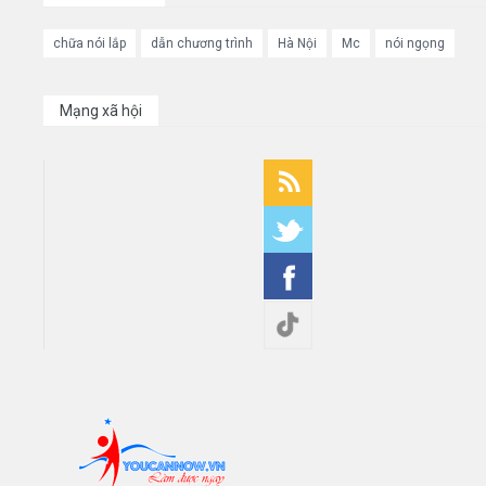
chữa nói lắp
dẫn chương trình
Hà Nội
Mc
nói ngọng
Mạng xã hội