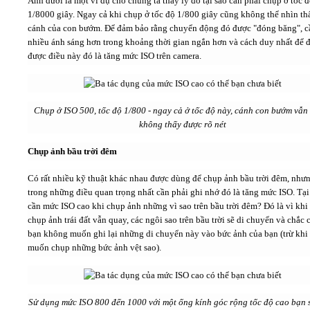
Ảnh dưới là một ví dụ cho chúng ta thấy lý do tại sao cần phải chụp ở tốc 
1/8000 giây. Ngay cả khi chụp ở tốc độ 1/800 giây cũng không thể nhìn th
cánh của con bướm. Để đảm bảo rằng chuyển động đó được "đóng băng", c
nhiều ánh sáng hơn trong khoảng thời gian ngắn hơn và cách duy nhất để đ
được điều này đó là tăng mức ISO trên camera.
Chụp ở ISO 500, tốc độ 1/800 - ngay cả ở tốc độ này, cánh con bướm vẫn
không thấy được rõ nét
Chụp ảnh bầu trời đêm
Có rất nhiều kỹ thuật khác nhau được dùng để chụp ảnh bầu trời đêm, như
trong những điều quan trọng nhất cần phải ghi nhớ đó là tăng mức ISO. Tại 
cần mức ISO cao khi chụp ảnh những vì sao trên bầu trời đêm? Đó là vì khi
chụp ảnh trái đất vẫn quay, các ngôi sao trên bầu trời sẽ di chuyển và chắc 
bạn không muốn ghi lại những di chuyển này vào bức ảnh của bạn (trừ khi
muốn chụp những bức ảnh vệt sao).
Sử dụng mức ISO 800 đến 1000 với một ống kính góc rộng tốc độ cao bạn 