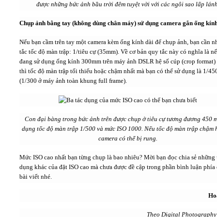
được những bức ảnh bầu trời đêm tuyệt vời với các ngôi sao lấp lánh
Chụp ảnh bằng tay (không dùng chân máy) sử dụng camera gắn ống kính
Nếu bạn cầm trên tay một camera kèm ống kính dài để chụp ảnh, bạn cần n
tắc tốc độ màn trập: 1/tiêu cự (35mm). Về cơ bản quy tắc này có nghĩa là n
đang sử dụng ống kính 300mm trên máy ảnh DSLR hệ số cúp (crop format)
thì tốc độ màn trập tối thiểu hoặc chậm nhất mà bạn có thể sử dụng là 1/45
(1/300 ở máy ảnh toàn khung full frame).
Con đại bàng trong bức ảnh trên được chụp ở tiêu cự tương đương 450 
dụng tốc độ màn trập 1/500 và mức ISO 1000. Nếu tốc độ màn trập chậm 
camera có thể bị rung.
Mức ISO cao nhất bạn từng chụp là bao nhiêu? Mời bạn đọc chia sẻ những
dụng khác của đặt ISO cao mà chưa được đề cập trong phần bình luận phía
bài viết nhé.
Ho
Theo Digital Photography