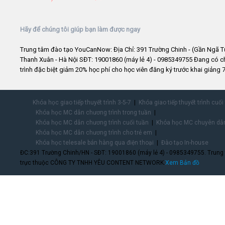
Hãy để chúng tôi giúp bạn làm được ngay
Trung tâm đào tạo YouCanNow: Địa Chỉ: 391 Trường Chinh - (Gần Ngã T
Thanh Xuân - Hà Nội SĐT: 19001860 (máy lẻ 4) - 0985349755 Đang có 
trình đặc biệt giảm 20% học phí cho học viên đăng ký trước khai giảng 7
Khóa học giao tiếp thuyết trình 3-5-7
Khóa giao tiếp thuyết trình cuối
Khóa học MC dẫn chương trình trong tuần
Khóa học MC dẫn chương trình cuối tuần
Khóa học MC chuyên dẫn
Khóa học MC dẫn chương trình cho trẻ em
Khóa học telesale bán hàng qua điện thoại
Đào tạo In-house
ĐC:391 Trường Chinh/HN - SĐT: 19001860 (máy lẻ 4) - 0985349755. Trung
trực thuộc CÔNG TY TNHH YÊU CONTENT NETWORK.
Xem Bản đồ