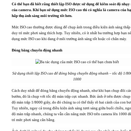
Có thể bạn đã biết rằng thiết lập ISO được sử dụng để kiểm soát độ nhạy
của camera. Khi bạn sử dụng mức ISO cao thì có nghĩa là camera của b
Video
hấp thụ ánh sáng môi trường tốt hơn.
Mức ISO cao thường được dùng để chụp ảnh trong điều kiện ánh sáng thấ
Kiến thức
duy trì mức phơi sáng thích hợp. Tuy nhiên, có ít nhất ba trường hợp bạn n
dụng mức ISO cao khi đang ở môi trường ánh sáng tốt hoặc có chân máy.
Liên hệ - Đăng ký
Đóng băng chuyển động nhanh
Sử dụng thiết lập ISO cao để đóng băng chuyển động nhanh – tốc độ 1/80
Tìm kiếm
1000
Cách duy nhất để đóng băng chuyển động nhanh, như khi bạn chụp đôi cá
bướm, đó là chụp với tốc độ màn trập cực nhanh. Bức ảnh ở trên được chụp 
độ màn trập 1/8000 giây, do đó chúng ta có thể thấy rõ hai cánh của con b
Tuy nhiên, ngay cả trong điều kiện ánh sáng tươi sáng giữa buổi chiều, ngo
độ màn trập nhanh, chúng ta vẫn cần nâng mức ISO trên camera lên 1000 đ
trì mức phơi sáng cân bằng.