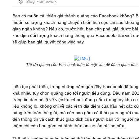
Blog
,
Framework
Video
Bạn có muốn cải thiện giá thành quảng cáo Facebook không? B
muốn số lượng khách hàng chuyển biến tích cực chỉ sau khoảng
gian ngắn không? Nếu có, trước hết, bạn cần phải giải được bài
Kiến thức
xác định đối tượng khách hàng thông qua Facebook. Bài viết dư
sẽ giúp bạn giải quyết công việc này.
Liên hệ - Đăng ký
Tối ưu quảng cáo Facebook luôn là một vấn đề đáng quan tâm
Tìm kiếm
Liên tục phát triển, trong những năm gần đây Facebook đã tung
khá nhiều tùy chọn quảng cáo tới người tiêu dùng. Đầu năm 201
trang tin dần hé lộ về việc Facebook đang nắm trong tay kho cơ
liệu khổng lồ, không chỉ về các vị trí địa điểm của hầu hết các c
hàng trên toàn thế giới, mà còn bao gồm cả thói quen người mu
đến thông tin và cách thức giao dịch của người bán với người m
thậm chí còn bao gồm cả hình thức online lẫn offline nữa.
Thế nên, chúng ta hoàn toàn có thể tận dụng những thông tin s