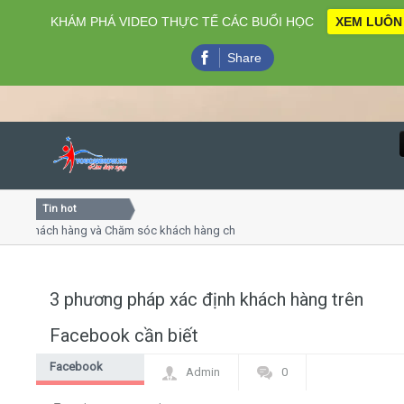
KHÁM PHÁ VIDEO THỰC TẾ CÁC BUỔI HỌC
XEM LUÔN
Share
Tin hot
Close
 khách hàng và Chăm sóc khách hàng chuyên nghiệp
Khóa họ
 - thuyết trình online
Khóa học
iều thứ 4, 7
Khóa họ
3 phương pháp xác định khách hàng trên
Home
Facebook cần biết
Giới thiệu
Facebook
Admin
0
Marketing
Lịch khai giảng