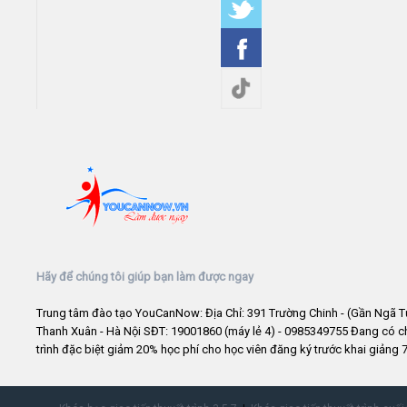
Hãy để chúng tôi giúp bạn làm được ngay
Trung tâm đào tạo YouCanNow: Địa Chỉ: 391 Trường Chinh - (Gần Ngã T
Thanh Xuân - Hà Nội SĐT: 19001860 (máy lẻ 4) - 0985349755 Đang có 
trình đặc biệt giảm 20% học phí cho học viên đăng ký trước khai giảng 7