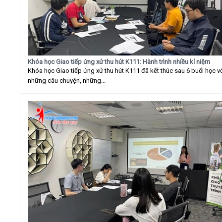
Khóa học Giao tiếp ứng xử thu hút K111: Hành trình nhiều kỉ niệm
Khóa học Giao tiếp ứng xử thu hút K111 đã kết thúc sau 6 buổi học v
những câu chuyện, những...