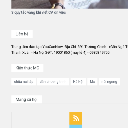
3 quy tắc vàng khi viết CV xin việc
Liên hệ
Trung tâm đào tạo YouCanNow: Địa Chỉ: 391 Trường Chinh - (Gần Ngã T
Thanh Xuân - Hà Nội SĐT: 19001860 (máy lẻ 4) - 0985349755
Kiến thức MC
chữa nói lắp
dẫn chương trình
Hà Nội
Mc
nói ngọng
Mạng xã hội