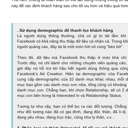
này để xác định khách hàng sao cho tối ưu hơn và hiệu quả hơn
. Sử dụng demographic để thanh lọc khách hàng
Là người dùng thông thường, chả có gì to tát lắm khi 
Facebook có khả năng thu thập dữ liệu cá nhận cả. Trong khi
người quảng cáo, đây lại là một món hời vô cùng “béo bở”.
Theo đó, dữ liệu mà Facebook thu thập ở mức khá chi t
Trước đây, nó chỉ dành cho những chuyên viên quảng cáo,
giờ đây nó hỗ trợ tới hầu hết người dùng thông qua côn
Facebook’s Ad Creation. Hiện tại demographic của Face
cung cấp demographic của 10 danh mục khác nhau, mỗi 
mục bao gồm các danh mục con nữa, tổng cộng có khoảng
danh mục con. Chẳng hạn, khi chọn Relationship, sẽ có 2 
mục con bên trong là Interested In và Relationship Status.
Tương tự như vậy, bạn có thể lọc ra các đối tượng. Chẳng
như đối tượng nào đã có gia đình, đang độc thân, đã li dị,
đang yêu nhau, đang trục trặc, cũng như ly thân, v.v…
2. Phân loại sở thích (Interests) để tối ưu giá thành q