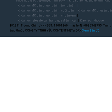
Khóa học giao tiếp thuyết trình 3-5-7
Khóa giao tiếp thuyết trình cuối
Khóa học MC dẫn chương trình trong tuần
Khóa học MC dẫn chương trình cuối tuần
Khóa học MC chuyên dẫn
Khóa học MC dẫn chương trình cho trẻ em
Khóa học telesale bán hàng qua điện thoại
Đào tạo In-house
ĐC:391 Trường Chinh/HN - SĐT: 19001860 (máy lẻ 4) - 0985349755. Trung
trực thuộc CÔNG TY TNHH YÊU CONTENT NETWORK.
Xem Bản đồ