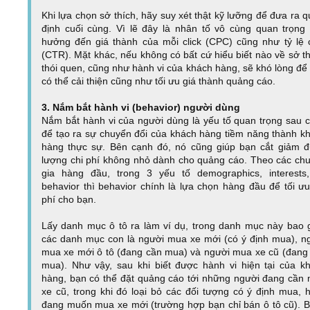
Khi lựa chọn sở thích, hãy suy xét thật kỹ lưỡng để đưa ra q
định cuối cùng. Vì lẽ đây là nhân tố vô cùng quan trọng
hưởng đến giá thành của mỗi click (CPC) cũng như tỷ lệ c
(CTR). Mặt khác, nếu không có bất cứ hiểu biết nào về sở th
thói quen, cũng như hành vi của khách hàng, sẽ khó lòng để
có thể cải thiện cũng như tối ưu giá thành quảng cáo.
3. Nắm bắt hành vi (behavior) người dùng
Nắm bắt hành vi của người dùng là yếu tố quan trọng sau 
để tạo ra sự chuyển đổi của khách hàng tiềm năng thành k
hàng thực sự. Bên cạnh đó, nó cũng giúp bạn cắt giảm 
lượng chi phí không nhỏ dành cho quảng cáo. Theo các ch
gia hàng đầu, trong 3 yếu tố demographics, interests
behavior thì behavior chính là lựa chọn hàng đầu để tối ưu
phí cho bạn.
Lấy danh mục ô tô ra làm ví dụ, trong danh mục này bao
các danh mục con là người mua xe mới (có ý định mua), n
mua xe mới ô tô (đang cần mua) và người mua xe cũ (đang
mua). Như vậy, sau khi biết được hành vi hiện tại của k
hàng, bạn có thể đặt quảng cáo tới những người đang cần
xe cũ, trong khi đó loại bỏ các đối tượng có ý định mua, 
đang muốn mua xe mới (trường hợp bạn chỉ bán ô tô cũ). 