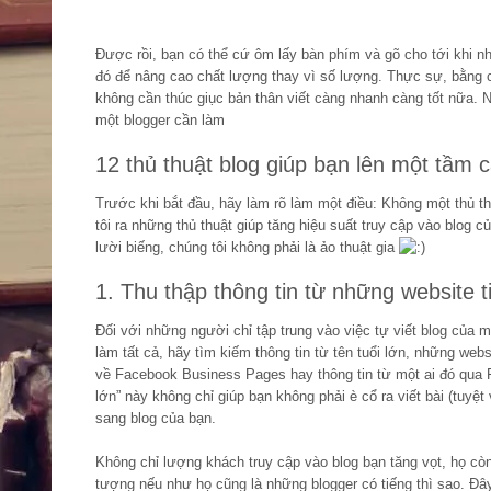
Được rồi, bạn có thể cứ ôm lấy bàn phím và gõ cho tới khi nh
đó để nâng cao chất lượng thay vì số lượng. Thực sự, bằng cá
không cần thúc giục bản thân viết càng nhanh càng tốt nữa. 
một blogger cần làm
12 thủ thuật blog giúp bạn lên một tầm 
Trước khi bắt đầu, hãy làm rõ làm một điều: Không một thủ th
tôi ra những thủ thuật giúp tăng hiệu suất truy cập vào blog củ
lười biếng, chúng tôi không phải là ảo thuật gia
1. Thu thập thông tin từ những website t
Đối với những người chỉ tập trung vào việc tự viết blog của m
làm tất cả, hãy tìm kiếm thông tin từ tên tuổi lớn, những webs
về Facebook Business Pages hay thông tin từ một ai đó qua
lớn” này không chỉ giúp bạn không phải è cổ ra viết bài (tuy
sang blog của bạn.
Không chỉ lượng khách truy cập vào blog bạn tăng vọt, họ cò
tượng nếu như họ cũng là những blogger có tiếng thì sao. Đây