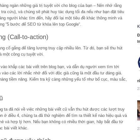
hàng ngàn những giá trị tuyệt vời cho blog của bạn – Nên nhớ rằng
ả tra cứu), và chúng sẽ phát huy tác dụng tối đa nếu như bạn đặt tiêu
g người khác tìm đến, hãy đổi lại một tiêu đề khác thông minh và
ng “5 bước để SEO từ khóa lên top Google“.
K
Đ
g (Call-to-action)
I
ang cố gắng để tăng lượng truy cập nhiều lên. Từ đó, bạn sẽ thu hút
à một công cụ tuyệt vời.
 vào khắp các bài viết trên blog bạn, và dẫn dụ người xem tìm tới
m vào các lời nhắc nhở đối với độc giả cũng là một đầu tư đáng giá.
hàng tiềm năng. Kiểm tra kỹ càng những yếu tố như bố cục, màu sắc,
n
2
ũ
g ta đã nói về việc những bài viết cũ vẫn thu hút được các lượt truy
n ở điều 4, chúng ta đã thử nghiệm để tìm ra thiết kế nào hiệu quả và
mẻ và hợp lý hơn. Nếu bạn không có nhiều thời gian, hãy bắt đầu từ
c bài viết khác.
2