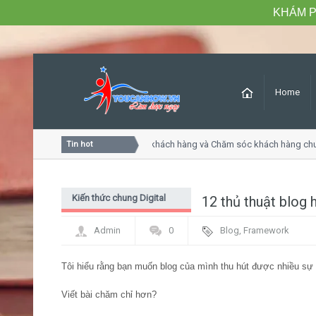
KHÁM P
Home
Khóa học Tư duy dịch vụ khách hàng và Chăm sóc khách hàng chu
Tin hot
Kiến thức chung Digital
12 thủ thuật blog 
Marketing - PR
Admin
0
Blog
,
Framework
Tôi hiểu rằng bạn muốn blog của mình thu hút được nhiều sự
Viết bài chăm chỉ hơn?