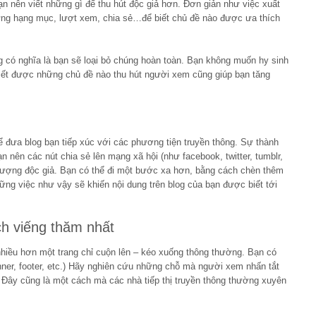
ạn nên viết những gì để thu hút độc giả hơn. Đơn giản như việc xuất
 từng hạng mục, lượt xem, chia sẻ…để biết chủ đề nào được ưa thích
có nghĩa là bạn sẽ loại bỏ chúng hoàn toàn. Bạn không muốn hy sinh
 biết được những chủ đề nào thu hút người xem cũng giúp bạn tăng
ể đưa blog bạn tiếp xúc với các phương tiện truyền thông. Sự thành
 nên các nút chia sẻ lên mạng xã hội (như facebook, twitter, tumblr,
i tượng độc giả. Bạn có thể đi một bước xa hơn, bằng cách chèn thêm
ng việc như vậy sẽ khiến nội dung trên blog của bạn được biết tới
ch viếng thăm nhất
nhiều hơn một trang chỉ cuộn lên – kéo xuống thông thường. Bạn có
ner, footer, etc.) Hãy nghiên cứu những chỗ mà người xem nhấn tắt
. Đây cũng là một cách mà các nhà tiếp thị truyền thông thường xuyên