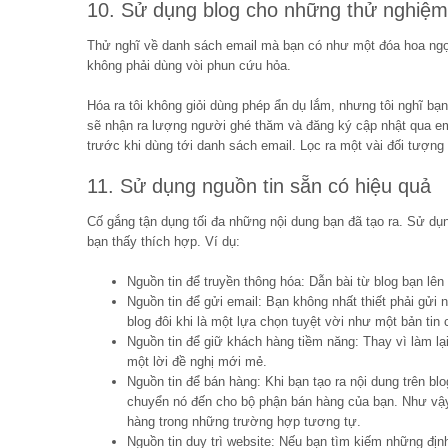
10. Sử dụng blog cho những thử nghiệ
Thử nghĩ về danh sách email mà bạn có như một đóa hoa ngọ
không phải dùng vòi phun cứu hỏa.
Hóa ra tôi không giỏi dùng phép ẩn dụ lắm, nhưng tôi nghĩ bạ
sẽ nhận ra lượng người ghé thăm và đăng ký cập nhật qua em
trước khi dùng tới danh sách email. Lọc ra một vài đối tượng 
11. Sử dụng nguồn tin sẵn có hiệu quả
Cố gắng tận dụng tối đa những nội dung bạn đã tạo ra. Sử dụ
bạn thấy thích hợp. Ví dụ:
Nguồn tin để truyền thông hóa: Dẫn bài từ blog bạn lê
Nguồn tin để gửi email: Bạn không nhất thiết phải gửi
blog đôi khi là một lựa chọn tuyệt vời như một bản tin 
Nguồn tin để giữ khách hàng tiềm năng: Thay vì làm lại
một lời đề nghị mới mẻ.
Nguồn tin để bán hàng: Khi bạn tạo ra nội dung trên bl
chuyển nó đến cho bộ phận bán hàng của bạn. Như vậy
hàng trong những trường hợp tương tự.
Nguồn tin duy trì website: Nếu bạn tìm kiếm những địn