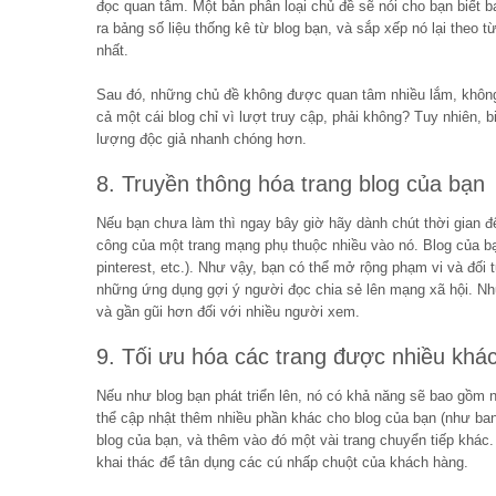
đọc quan tâm. Một bản phân loại chủ đề sẽ nói cho bạn biết b
ra bảng số liệu thống kê từ blog bạn, và sắp xếp nó lại theo
nhất.
Sau đó, những chủ đề không được quan tâm nhiều lắm, không 
cả một cái blog chỉ vì lượt truy cập, phải không? Tuy nhiên,
lượng độc giả nhanh chóng hơn.
8. Truyền thông hóa trang blog của bạn
Nếu bạn chưa làm thì ngay bây giờ hãy dành chút thời gian đ
công của một trang mạng phụ thuộc nhiều vào nó. Blog của bạn
pinterest, etc.). Như vậy, bạn có thể mở rộng phạm vi và đố
những ứng dụng gợi ý người đọc chia sẻ lên mạng xã hội. Nhữ
và gần gũi hơn đối với nhiều người xem.
9. Tối ưu hóa các trang được nhiều khá
Nếu như blog bạn phát triển lên, nó có khả năng sẽ bao gồm 
thể cập nhật thêm nhiều phần khác cho blog của bạn (như ban
blog của bạn, và thêm vào đó một vài trang chuyển tiếp khác
khai thác để tân dụng các cú nhấp chuột của khách hàng.