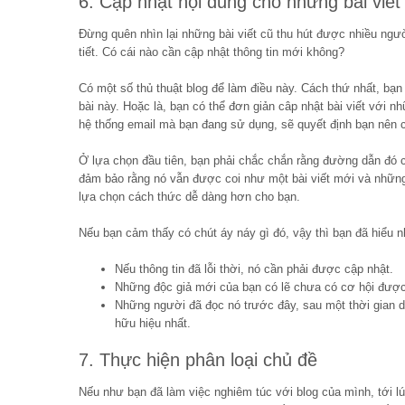
6. Cập nhật nội dung cho những bài viết
Đừng quên nhìn lại những bài viết cũ thu hút được nhiều ngườ
tiết. Có cái nào cần cập nhật thông tin mới không?
Có một số thủ thuật blog để làm điều này. Cách thứ nhất, bạ
bài này. Hoặc là, bạn có thể đơn giản câp nhật bài viết với
hệ thống email mà bạn đang sử dụng, sẽ quyết định bạn nên 
Ở lựa chọn đầu tiên, bạn phải chắc chắn rằng đường dẫn đó c
đảm bảo rằng nó vẫn được coi như một bài viết mới và những
lựa chọn cách thức dễ dàng hơn cho bạn.
Nếu bạn cảm thấy có chút áy náy gì đó, vậy thì bạn đã hiểu n
Nếu thông tin đã lỗi thời, nó cần phải được cập nhật.
Những độc giả mới của bạn có lẽ chưa có cơ hội được 
Những người đã đọc nó trước đây, sau một thời gian d
hữu hiệu nhất.
7. Thực hiện phân loại chủ đề
Nếu như bạn đã làm việc nghiêm túc với blog của mình, tới l