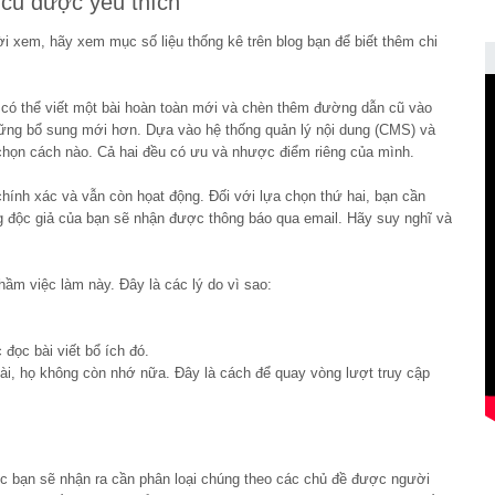
 cũ được yêu thích
i xem, hãy xem mục số liệu thống kê trên blog bạn để biết thêm chi
n có thể viết một bài hoàn toàn mới và chèn thêm đường dẫn cũ vào
 những bổ sung mới hơn. Dựa vào hệ thống quản lý nội dung (CMS) và
chọn cách nào. Cả hai đều có ưu và nhược điểm riêng của mình.
hính xác và vẫn còn họat động. Đối với lựa chọn thứ hai, bạn cần
 độc giả của bạn sẽ nhận được thông báo qua email. Hãy suy nghĩ và
hầm việc làm này. Đây là các lý do vì sao:
đọc bài viết bổ ích đó.
ài, họ không còn nhớ nữa. Đây là cách để quay vòng lượt truy cập
úc bạn sẽ nhận ra cần phân loại chúng theo các chủ đề được người