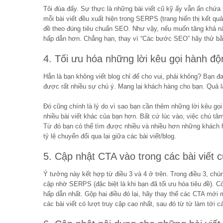
Tôi đùa đấy. Sự thực là những bài viết cũ kỹ ấy vẫn ẩn chứa 
mỗi bài viết đều xuất hiện trong SERPS (trang hiển thị kết qu
đề theo đúng tiêu chuẩn SEO. Như vậy, nếu muốn tăng khả năn
hấp dẫn hơn. Chẳng hạn, thay vì “Các bước SEO” hãy thử bằ
4. Tối ưu hóa những lời kêu gọi hành độn
Hẳn là bạn không viết blog chỉ để cho vui, phải không? Bạn đ
được rất nhiều sự chú ý. Mang lại khách hàng cho bạn. Quả l
Đó cũng chính là lý do vì sao bạn cần thêm những lời kêu gọi
nhiều bài viết khác của bạn hơn. Bất cứ lúc vào, việc chú tâ
Từ đó bạn có thể tìm được nhiều và nhiều hơn những khách 
tỷ lệ chuyển đổi qua lại giữa các bài viết/blog.
5. Cập nhật CTA vào trong các bài viết c
Ý tưởng này kết hợp từ điều 3 và 4 ở trên. Trong điều 3, chún
cập nhờ SERPS (đặc biệt là khi bạn đã tối ưu hóa tiêu đề). Cò
hấp dẫn nhất. Gộp hai điều đó lại, hãy thay thế các CTA mới 
các bài viết có lượt truy cập cao nhất, sau đó từ từ làm tới cá