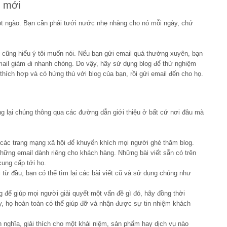
m mới
t ngào. Bạn cần phải tưới nước nhẹ nhàng cho nó mỗi ngày, chứ
n cũng hiểu ý tôi muốn nói. Nếu bạn gửi email quá thường xuyên, bạn
ail giảm đi nhanh chóng. Do vậy, hãy sử dụng blog để thử nghiệm
thích hợp và có hứng thú với blog của bạn, rồi gửi email đến cho họ.
ng lại chúng thông qua các đường dẫn giới thiệu ở bất cứ nơi đâu mà
n các trang mạng xã hội để khuyến khích mọi người ghé thăm blog.
 những email dành riêng cho khách hàng. Những bài viết sẵn có trên
cung cấp tới họ.
 từ đầu, bạn có thể tìm lại các bài viết cũ và sử dụng chúng như
og để giúp mọi người giải quyết một vấn đề gì đó, hãy đồng thời
, họ hoàn toàn có thể giúp đỡ và nhận được sự tin nhiệm khách
h nghĩa, giải thích cho một khái niệm, sản phẩm hay dịch vụ nào