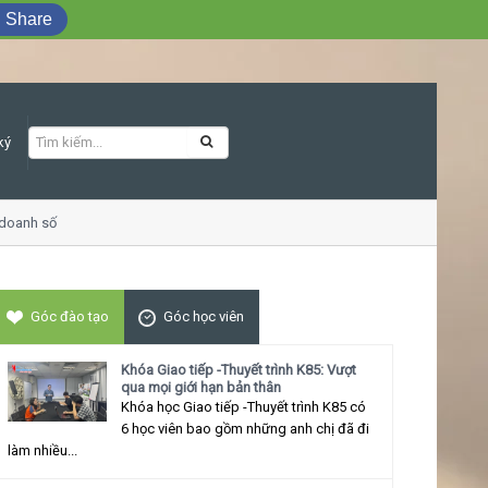
Share
ký
oanh số
Khóa học Giao tiếp ứng xử thu 
Góc đào tạo
Góc học viên
Khóa Giao tiếp -Thuyết trình K85: Vượt
qua mọi giới hạn bản thân
Khóa học Giao tiếp -Thuyết trình K85 có
6 học viên bao gồm những anh chị đã đi
làm nhiều...