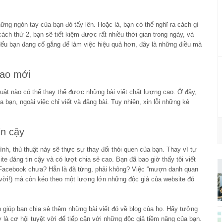
ững ngón tay của bạn đỏ tấy lên. Hoặc là, bạn có thể nghĩ ra cách gì
ch thứ 2, bạn sẽ tiết kiệm được rất nhiều thời gian trong ngày, và
Nếu bạn đang cố gắng để làm việc hiệu quả hơn, đây là những điều mà
cao mới
uật nào có thể thay thế được những bài viết chất lượng cao. Ở đây,
a bạn, ngoài việc chỉ viết và đăng bài. Tuy nhiên, xin lỗi những kẻ
in cậy
ình, thủ thuật này sẽ thực sự thay đổi thói quen của bạn. Thay vì tự
ite đáng tin cậy và có lượt chia sẻ cao. Bạn đã bao giờ thấy tôi viết
 Facebook chưa? Hẳn là đã từng, phải không? Việc “mượn danh quan
ệt vời!) mà còn kéo theo một lượng lớn những độc giả của website đó
n giúp bạn chia sẻ thêm những bài viết đó về blog của họ. Hãy tưởng
 là cơ hội tuyệt vời để tiếp cận với những độc giả tiềm năng của bạn.