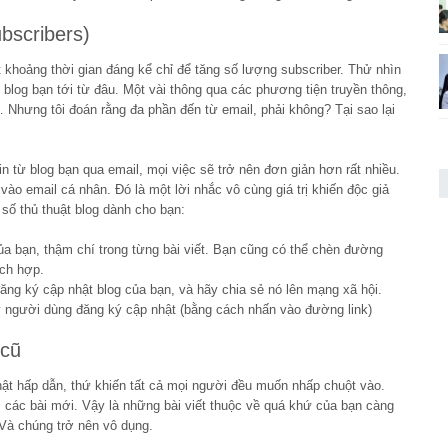
bscribers)
t khoảng thời gian đáng kể chỉ để tăng số lượng subscriber. Thử nhìn
blog bạn tới từ đâu. Một vài thông qua các phương tiện truyền thông,
 Nhưng tôi đoán rằng đa phần đến từ email, phải không? Tại sao lại
n từ blog bạn qua email, mọi việc sẽ trở nên đơn giản hơn rất nhiều.
ào email cá nhân. Đó là một lời nhắc vô cùng giá trị khiến độc giả
ố thủ thuật blog dành cho bạn:
a bạn, thậm chí trong từng bài viết. Bạn cũng có thể chèn đường
ích hợp.
đăng ký cập nhật blog của bạn, và hãy chia sẻ nó lên mạng xã hội.
ý người dùng đăng ký cập nhật (bằng cách nhấn vào đường link)
 cũ
hật hấp dẫn, thứ khiến tất cả mọi người đều muốn nhấp chuột vào.
 các bài mới. Vậy là những bài viết thuộc về quá khứ của bạn càng
 Và chúng trở nên vô dụng.