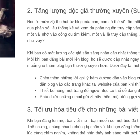
2. Tăng lượng độc giả thường xuyên (Su
Nói tới mức độ thu hút từ blog của bạn, bạn có thể sẽ tốn mộ
qua phần số liệu thống kê và xem đa phần nguồn truy cập vào 
một vài nhờ vào công cụ tìm kiếm, một vài là truy cập thẳng…
như vậy?
Khi bạn có một lượng độc giả sẵn sàng nhận cập nhật thông ti
Mỗi khi bạn đăng bài mới lên blog, họ sẽ được cập nhật ngay v
muốn ghé thăm blog bạn thường xuyên hơn. Dưới đây là một s
Chèn thêm những lời gợi ý kèm đường dẫn vào blog củ
dẫn blog vào các trang khác tại website của bạn khi th
Thiết kế riêng một trang để người đọc có thể dễ dàng 
Phía dưới những email gửi đi hãy thêm một dòng gợi 
3. Tối ưu hóa tiêu đề cho những bài viết
Khi bạn đăng lên một bài viết mới, bạn muốn có một tiêu đề t
Thế nhưng, chúng nhanh chóng bị chôn vùi khi bạn đăng thêm
lúc càng chìm nghỉm, không thể nhìn thấy ánh sáng mặt trời.