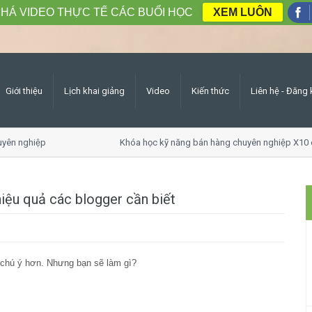
HÁ VIDEO THỰC TẾ CÁC BUỔI HỌC
XEM LUÔN
Giới thiệu
Lịch khai giảng
Video
Kiến thức
Liên hệ - Đăng 
yên nghiệp
Khóa học kỹ năng bán hàng chuyên nghiệp X10 d
hiệu quả các blogger cần biết
 chú ý hơn. Nhưng bạn sẽ làm gì?