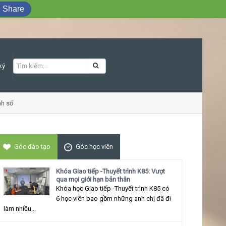
Share
ký
số
Khóa học Giao tiếp ứng xử thu hút
Góc đào tạo
Góc học viên
Khóa Giao tiếp -Thuyết trình K85: Vượt
qua mọi giới hạn bản thân
Khóa học Giao tiếp -Thuyết trình K85 có
6 học viên bao gồm những anh chị đã đi
làm nhiều...