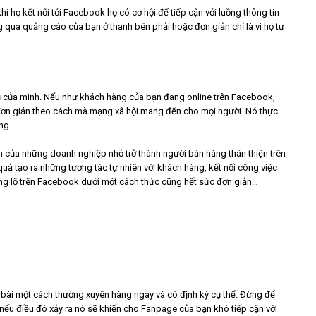
hi họ kết nối tới Facebook họ có cơ hội để tiếp cận với luồng thông tin
 qua quảng cáo của bạn ở thanh bên phải hoặc đơn giản chỉ là vì họ tự
ụ của mình. Nếu như khách hàng của bạn đang online trên Facebook,
 đơn giản theo cách mà mạng xã hội mang đến cho mọi người. Nó thực
ng.
 của những doanh nghiệp nhỏ trở thành người bán hàng thân thiện trên
uả tạo ra những tương tác tự nhiên với khách hàng, kết nối công việc
ng lồ trên Facebook dưới một cách thức cũng hết sức đơn giản…
 bài một cách thường xuyên hàng ngày và có định kỳ cụ thể. Đừng để
ì nếu điều đó xảy ra nó sẽ khiến cho Fanpage của bạn khó tiếp cận với