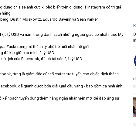
dụng chia sẻ ảnh cực kì phổ biến trên di động là Instagram có trị giá
a hãng.
rberg, Dustin Moskovitz, Eduardo Saverin và Sean Parker.
K
Đ
t 17,5 tỷ USD và nằm trong danh sách những người giàu có nhất nước Mỹ
I
a Zuckerberg trở thành tỷ phủ trẻ tuổi nhất thế giới.
ng đã kịp giữ cho mình 2 tỷ USD
chủ tịch của Facebook, đã có tài sản 2,1 tỷ USD
book, từng là giám đốc của tổ chức trực tuyến cho chiến dịch thành
n
2
acebook, đã giành được bốn giải Quả cầu vàng - bao gồm cả hình ảnh
có kế hoạch tuyển dụng thêm hàng ngàn nhân viên mới để đáp ứng sự
2