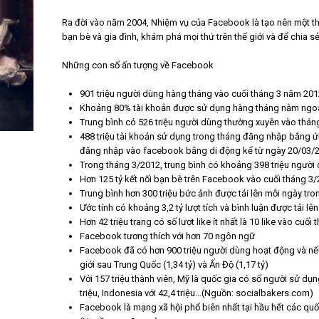
Ra đời vào năm 2004, Nhiệm vụ của Facebook là tạo nên một th
bạn bè và gia đình, khám phá mọi thứ trên thế giới và để chia 
Những con số ấn tượng về Facebook
901 triệu người dùng hàng tháng vào cuối tháng 3 năm 201
Khoảng 80% tài khoản được sử dụng hàng tháng nằm ngoà
Trung bình có 526 triệu người dùng thường xuyên vào thán
488 triệu tài khoản sử dụng trong tháng đăng nhập bằng ứ
đăng nhập vào facebook bằng di động kể từ ngày 20/03/
Trong tháng 3/2012, trung bình có khoảng 398 triệu người
Hơn 125 tỷ kết nối bạn bè trên Facebook vào cuối tháng 3
Trung bình hơn 300 triệu bức ảnh được tải lên mỗi ngày tr
Ước tính có khoảng 3,2 tỷ lượt tích và bình luận được tải 
Hơn 42 triệu trang có số lượt like ít nhất là 10 like vào cuối
Facebook tương thích với hơn 70 ngôn ngữ
Facebook đã có hơn 900 triệu người dùng hoạt động và nếu
giới sau Trung Quốc (1,34 tỷ) và Ấn Độ (1,17 tỷ)
Với 157 triệu thành viên, Mỹ là quốc gia có số người sử dụng
triệu, Indonesia với 42,4 triệu…(Nguồn: socialbakers.com)
Facebook là mạng xã hội phổ biên nhất tại hầu hết các quốc