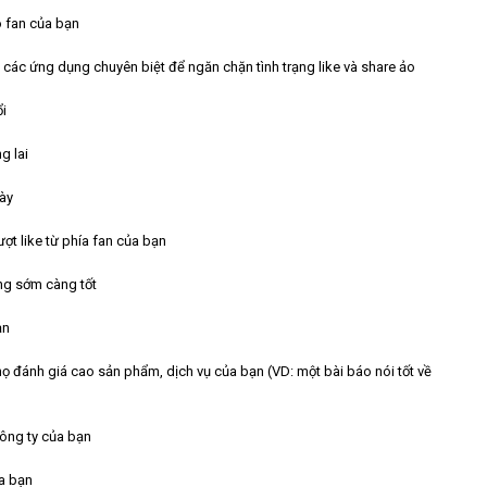
 fan của bạn
 các ứng dụng chuyên biệt để ngăn chặn tình trạng like và share ảo
ổi
g lai
gày
ợt like từ phía fan của bạn
àng sớm càng tốt
ạn
ọ đánh giá cao sản phẩm, dịch vụ của bạn (VD: một bài báo nói tốt về
công ty của bạn
ủa bạn