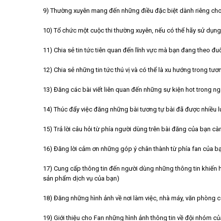
9) Thường xuyên mang đến những điều đặc biệt dành riêng cho
10) Tổ chức một cuộc thi thường xuyên, nếu có thể hãy sử dụng
11) Chia sẻ tin tức tiên quan đến lĩnh vực mà bạn đang theo đu
12) Chia sẻ những tin tức thú vị và có thể là xu hướng trong tươn
13) Đăng các bài viết liên quan đến những sự kiện hot trong n
14) Thúc đẩy việc đăng những bài tương tự bài đã được nhiều lư
15) Trả lời câu hỏi từ phía người dùng trên bài đăng của bạn c
16) Đăng lời cảm ơn những góp ý chân thành từ phía fan của b
17) Cung cấp thông tin đến người dùng những thông tin khiến h
sản phẩm dịch vụ của bạn)
18) Đăng những hình ảnh về nơi làm việc, nhà máy, văn phòng 
19) Giới thiệu cho Fan những hình ảnh thông tin về đội nhóm c