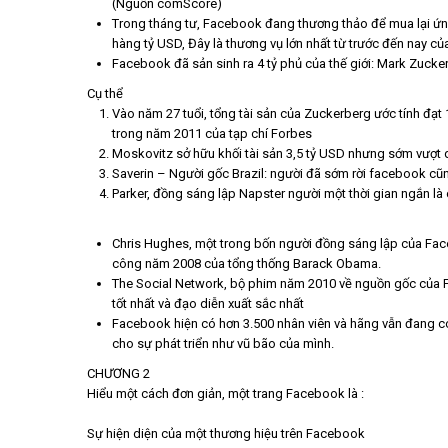
(Nguồn comScore)
Trong tháng tư, Facebook đang thương thảo để mua lại ứng 
hàng tỷ USD, Đây là thương vụ lớn nhất từ trước đến nay củ
Facebook đã sản sinh ra 4 tỷ phủ của thế giới: Mark Zucke
Cụ thể
Vào năm 27 tuổi, tổng tài sản của Zuckerberg ước tính đạ
trong năm 2011 của tạp chí Forbes
Moskovitz sở hữu khối tài sản 3,5 tỷ USD nhưng sớm vượt qu
Saverin – Người gốc Brazil: người đã sớm rời facebook cũ
Parker, đồng sáng lập Napster người một thời gian ngắn là 
Chris Hughes, một trong bốn người đồng sáng lập của Face
công năm 2008 của tổng thống Barack Obama.
The Social Network, bộ phim năm 2010 về nguồn gốc của F
tốt nhất và đạo diễn xuất sắc nhất
Facebook hiện có hơn 3.500 nhân viên và hãng vẫn đang 
cho sự phát triển như vũ bão của mình.
CHƯƠNG 2​
Hiểu một cách đơn giản, một trang Facebook là :
Sự hiện diện của một thương hiệu trên Facebook