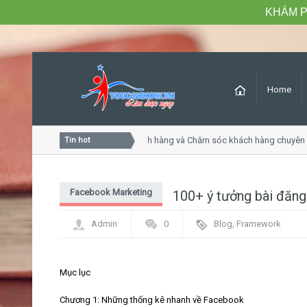
KHÁM P
Home
Khóa học Tư duy dịch vụ khách hàng và Chăm sóc khách hàng chuyên ng
Tin hot
Facebook Marketing
100+ ý tưởng bài đăng
Admin
0
Blog
,
Framework
Mục lục​
Chương 1: Những thống kê nhanh về Facebook