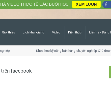
HÁ VIDEO THỰC TẾ CÁC BUỔI HỌC
XEM LUÔN
Giới thiệu
Lịch khai giảng
Video
Kiến thức
Liên hệ - Đăng 
hiệp
Khóa học kỹ năng bán hàng chuyên nghiệp X10 doanh 
 trên facebook