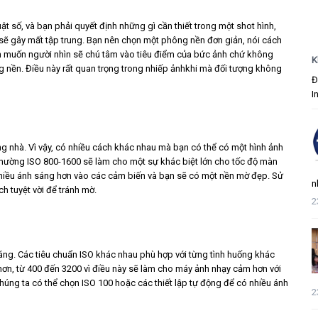
t số, và bạn phải quyết định những gì cần thiết trong một shot hình,
sẽ gây mất tập trung. Bạn nên chọn một phông nền đơn giản, nói cách
n muốn người nhìn sẽ chú tâm vào tiêu điểm của bức ảnh chứ không
K
ng nền. Điều này rất quan trọng trong nhiếp ảnhkhi mà đối tượng không
Đ
I
ng nhà. Vì vậy, có nhiều cách khác nhau mà bạn có thể có một hình ảnh
 thường ISO 800-1600 sẽ làm cho một sự khác biệt lớn cho tốc độ màn
 nhiều ánh sáng hơn vào các cảm biến và bạn sẽ có một nền mờ đẹp. Sử
n
h tuyệt vời để tránh mờ.
2
sáng. Các tiêu chuẩn ISO khác nhau phù hợp với từng tình huống khác
o hơn, từ 400 đến 3200 vì điều này sẽ làm cho máy ảnh nhạy cảm hơn với
úng ta có thể chọn ISO 100 hoặc các thiết lập tự động để có nhiều ánh
2