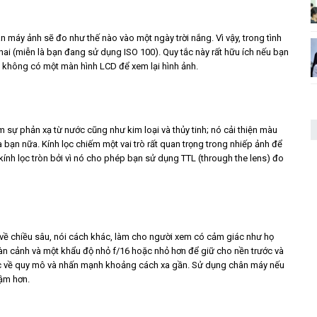
n máy ảnh sẽ đo như thế nào vào một ngày trời nắng. Vì vậy, trong tình
hai (miễn là bạn đang sử dụng ISO 100). Quy tắc này rất hữu ích nếu bạn
không có một màn hình LCD để xem lại hình ảnh.
m sự phản xạ từ nước cũng như kim loại và thủy tinh; nó cải thiện màu
a bạn nữa. Kính lọc chiếm một vai trò rất quan trọng trong nhiếp ảnh để
kính lọc tròn bởi vì nó cho phép bạn sử dụng TTL (through the lens) đo
về chiều sâu, nói cách khác, làm cho người xem có cảm giác như họ
àn cảnh và một khẩu độ nhỏ f/16 hoặc nhỏ hơn để giữ cho nền trước và
iác về quy mô và nhấn mạnh khoảng cách xa gần. Sử dụng chân máy nếu
hậm hơn.