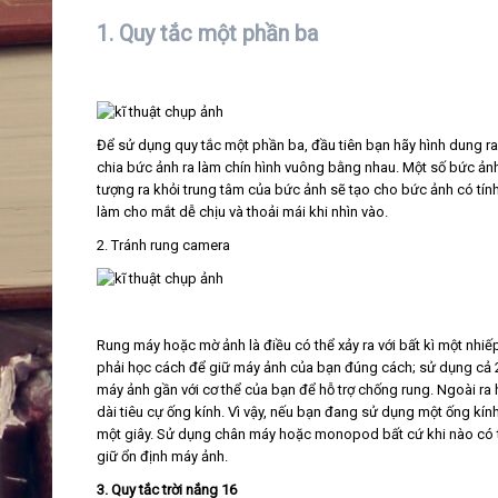
1. Quy tắc một phần ba
Để sử dụng quy tắc một phần ba, đầu tiên bạn hãy hình dung r
chia bức ảnh ra làm chín hình vuông bằng nhau. Một số bức ảnh 
tượng ra khỏi trung tâm của bức ảnh sẽ tạo cho bức ảnh có tí
làm cho mắt dễ chịu và thoải mái khi nhìn vào.
2. Tránh rung camera
Rung máy hoặc mờ ảnh là điều có thể xảy ra với bất kì một nhiếp
phải học cách để giữ máy ảnh của bạn đúng cách; sử dụng cả 2 
máy ảnh gần với cơ thể của bạn để hỗ trợ chống rung. Ngoài r
dài tiêu cự ống kính. Vì vậy, nếu bạn đang sử dụng một ống kí
một giây. Sử dụng chân máy hoặc monopod bất cứ khi nào có t
giữ ổn định máy ảnh.
3. Quy tắc trời nắng 16