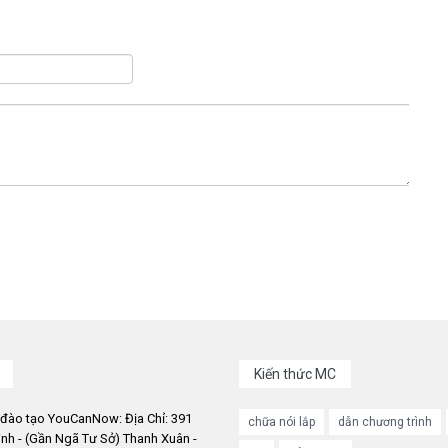
Kiến thức MC
 đào tạo YouCanNow: Địa Chỉ: 391
chữa nói lắp
dẫn chương trình
nh - (Gần Ngã Tư Sở) Thanh Xuân -