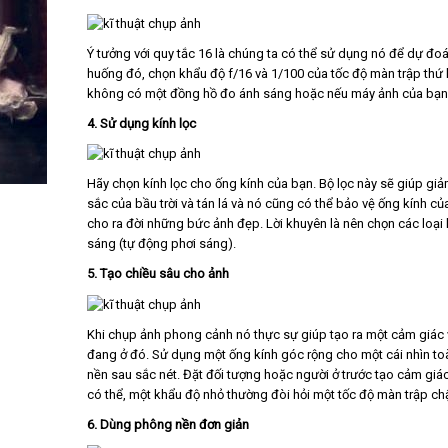
Ý tưởng với quy tắc 16 là chúng ta có thể sử dụng nó để dự đoá
huống đó, chọn khẩu độ f/16 và 1/100 của tốc độ màn trập thứ 
không có một đồng hồ đo ánh sáng hoặc nếu máy ảnh của bạn 
4. Sử dụng kính lọc
Hãy chọn kính lọc cho ống kính của bạn. Bộ lọc này sẽ giúp giả
sắc của bầu trời và tán lá và nó cũng có thể bảo vệ ống kính củ
cho ra đời những bức ảnh đẹp. Lời khuyên là nên chọn các loại 
sáng (tự động phơi sáng).
5. Tạo chiều sâu cho ảnh
Khi chụp ảnh phong cảnh nó thực sự giúp tạo ra một cảm giác 
đang ở đó. Sử dụng một ống kính góc rộng cho một cái nhìn to
nền sau sắc nét. Đặt đối tượng hoặc người ở trước tạo cảm g
có thể, một khẩu độ nhỏ thường đòi hỏi một tốc độ màn trập c
6. Dùng phông nền đơn giản