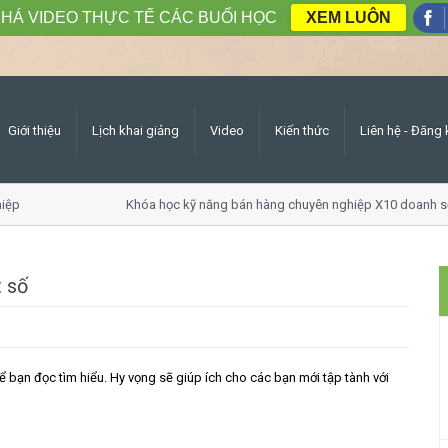
HÁ VIDEO THỰC TẾ CÁC BUỔI HỌC
XEM LUÔN
Giới thiệu
Lịch khai giảng
Video
Kiến thức
Liên hệ - Đăng 
p
Khóa học kỹ năng bán hàng chuyên nghiệp X10 doanh số
t số
để bạn đọc tìm hiểu. Hy vọng sẽ giúp ích cho các bạn mới tập tành với