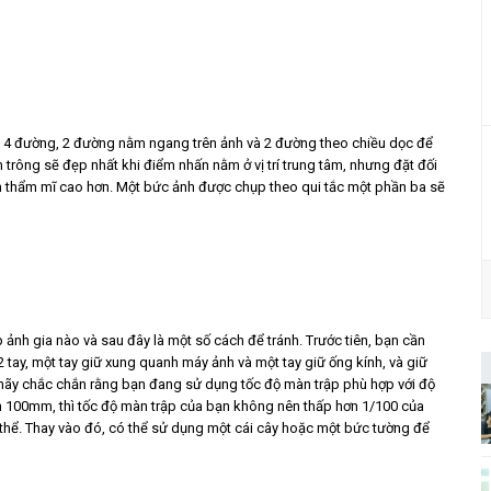
a 4 đường, 2 đường nằm ngang trên ảnh và 2 đường theo chiều dọc để
trông sẽ đẹp nhất khi điểm nhấn nằm ở vị trí trung tâm, nhưng đặt đối
nh thẩm mĩ cao hơn. Một bức ảnh được chụp theo qui tắc một phần ba sẽ
 ảnh gia nào và sau đây là một số cách để tránh. Trước tiên, bạn cần
tay, một tay giữ xung quanh máy ảnh và một tay giữ ống kính, và giữ
a hãy chắc chắn rằng bạn đang sử dụng tốc độ màn trập phù hợp với độ
nh 100mm, thì tốc độ màn trập của bạn không nên thấp hơn 1/100 của
hể. Thay vào đó, có thể sử dụng một cái cây hoặc một bức tường để