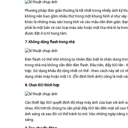
Phương pháp đơn giản thường là tốt nhất trong nhiếp ảnh kỹ thuậ
không nên bao gồm nhiều thứ trong một khung hình vì như vậy 
khác là những màu săc trung tính và các mẫu nền đơn giản. Bạ
phải là một bản vá các loại màu sắc hoặc một tòa nhà kì lạ tro
được đặt ở vị trí trung tâm.
7. Không dùng flash trong nhà
Đèn flash có thể nhìn không tự nhiên đặc biệt là chân dung tro
trong nhà mà không cần đến đèn flash. Đầu tiên, đẩy ISO lên -
trập. Sử dụng khẩu độ rộng nhất có thể - theo cách này sẽ có
dụng chân máy hoặc một I.S. (Ổn định hình ảnh) cũng là một các
8. Chọn ISO thích hợp
Các thiết lập ISO quyết định độ nhạy máy ảnh của bạn với ánh 
nhau. Khi trời tối chúng ta cần phải đẩy ISO lên đến một số ca
ánh sáng và sau đó có thể tránh bị mờ. Vào những ngày nắng ch
sáng.