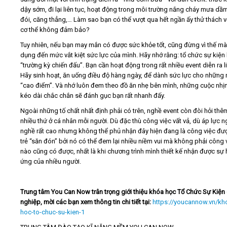
dậy sớm, đi lại liên tục, hoạt động trong môi trường nắng cháy mưa dầm
đói, căng thẳng,… Làm sao bạn có thể vượt qua hết ngần ấy thử thách v
cơ thể không đảm bảo?
Tuy nhiên, nếu bạn may mắn có được sức khỏe tốt, cũng đừng vì thế mà
dụng đến mức vắt kiệt sức lực của mình. Hãy nhớ rằng: tổ chức sự kiện 
“trường kỳ chiến đấu”. Bạn cần hoạt động trong rất nhiều event diễn ra li
Hãy sinh hoạt, ăn uống điều độ hàng ngày, để dành sức lực cho những
“cao điểm”. Và nhớ luôn đem theo đồ ăn nhẹ bên mình, những cuộc nhịn
kéo dài chắc chắn sẽ đánh gục bạn rất nhanh đấy.
Ngoài những tố chất nhất định phải có trên, nghề event còn đòi hỏi thêm
nhiều thứ ở cá nhân mỗi người. Dù đặc thù công việc vất vả, dù áp lực 
nghề rất cao nhưng không thể phủ nhận đây hiện đang là công việc đượ
trẻ “săn đón” bởi nó có thể đem lại nhiều niềm vui mà không phải công 
nào cũng có được, nhất là khi chương trình mình thiết kế nhận được sự
ứng của nhiều người.
Trung tâm You Can Now trân trọng giới thiệu khóa học Tổ Chức Sự Kiện
nghiệp, mời các bạn xem thông tin chi tiết tại:
https://youcannow.vn/kh
hoc-to-chuc-su-kien-1