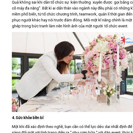
Quả không sai khi dân tổ chức sự kiện thường xuyên được gọi bằng cái
cỗ máy đa năng”. Bất kì ai dấn thân vào ngành này đều phải có những k
mềm phổ biến, từ tổ chức chương trình, teamwork, quản lí thời gian đến
phục người khác hay nói trước đám đông. Mỗi một kĩ năng chính là mộ
ghép trong bức tranh làm nên hình ảnh của một người tổ chức event.
4. Sức khỏe bền bỉ
Một khi đã xác định theo nghề, bạn cần có thể lực dẻo dai nhất định để
sàng đối mặt với tình trạng diễn ra “ như cơm bữa “ với dân event: thức 