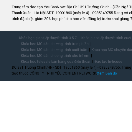
Trung tâm đào tạo YouCanNow: Địa Chỉ: 391 Trường Chinh - (Gần Ngã T
Thanh Xuân - Hà Nội SĐT: 19001860 (máy lẻ 4) - 0985349755 Đang có 
trình đặc biệt giảm 20% học phí cho học viên đăng ký trước khai giảng 7
Khóa học giao tiếp thuyết trình 3-5-7
Khóa giao tiếp thuyết trình cuối
Khóa học MC dẫn chương trình trong tuần
Khóa học MC dẫn chương trình cuối tuần
Khóa học MC chuyên dẫn
Khóa học MC dẫn chương trình cho trẻ em
Khóa học telesale bán hàng qua điện thoại
Đào tạo In-house
ĐC:391 Trường Chinh/HN - SĐT: 19001860 (máy lẻ 4) - 0985349755. Trung
trực thuộc CÔNG TY TNHH YÊU CONTENT NETWORK.
Xem Bản đồ