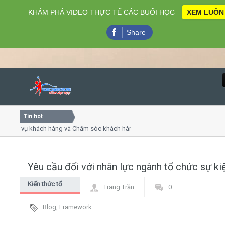
KHÁM PHÁ VIDEO THỰC TẾ CÁC BUỔI HỌC
XEM LUÔN
Share
Tin hot
Close
h vụ khách hàng và Chăm sóc khách hàng chuyên nghiệp
Kh
 tiếp - thuyết trình online
Khó
ẹp chiều thứ 4, 7
Kh
Yêu cầu đối với nhân lực ngành tổ chức sự ki
Home
Kiến thức tổ
Trang Trần
0
Giới thiệu
chức sự kiện
Blog
,
Framework
Lịch khai giảng