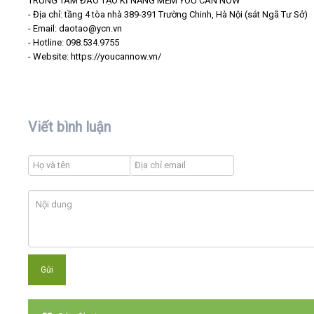
TRUNG TÂM ĐÀO TẠO KĨ NĂNG MỀM YOU CAN NOW
- Địa chỉ: tầng 4 tòa nhà 389-391 Trường Chinh, Hà Nội (sát Ngã Tư Sở)
- Email: daotao@ycn.vn
- Hotline: 098.534.9755
- Website: https://youcannow.vn/
Viết bình luận