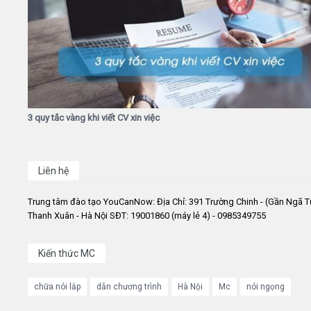
3 quy tắc vàng khi viết CV xin việc
Liên hệ
Trung tâm đào tạo YouCanNow: Địa Chỉ: 391 Trường Chinh - (Gần Ngã T
Thanh Xuân - Hà Nội SĐT: 19001860 (máy lẻ 4) - 0985349755
Kiến thức MC
chữa nói lắp
dẫn chương trình
Hà Nội
Mc
nói ngọng