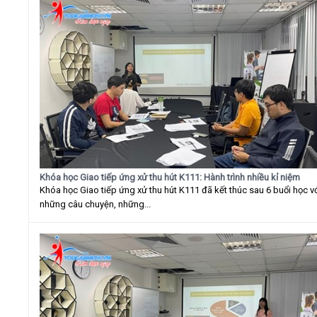
Khóa học Giao tiếp ứng xử thu hút K111: Hành trình nhiều kỉ niệm
Khóa học Giao tiếp ứng xử thu hút K111 đã kết thúc sau 6 buổi học v
những câu chuyện, những...