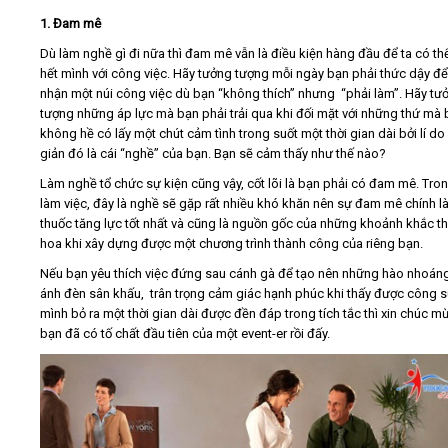
1. Đam mê
Dù làm nghề gì đi nữa thì đam mê vẫn là điều kiện hàng đầu để ta có t
hết mình với công việc. Hãy tưởng tượng mỗi ngày bạn phải thức dậy đ
nhận một núi công việc dù bạn “không thích” nhưng “phải làm”. Hãy tư
tượng những áp lực mà bạn phải trải qua khi đối mặt với những thứ mà
không hề có lấy một chút cảm tình trong suốt một thời gian dài bởi lí do
giản đó là cái “nghề” của bạn. Bạn sẽ cảm thấy như thế nào?
Làm nghề tổ chức sự kiện cũng vậy, cốt lõi là bạn phải có đam mê. Tron
làm việc, đây là nghề sẽ gặp rất nhiều khó khăn nên sự đam mê chính là
thuốc tăng lực tốt nhất và cũng là nguồn gốc của những khoảnh khắc t
hoa khi xây dựng được một chương trình thành công của riêng bạn.
Nếu bạn yêu thích việc đứng sau cánh gà để tạo nên những hào nhoán
ánh đèn sân khấu, trân trọng cảm giác hạnh phúc khi thấy được công 
mình bỏ ra một thời gian dài được đền đáp trong tích tắc thì xin chúc m
bạn đã có tố chất đầu tiên của một event-er rồi đấy.