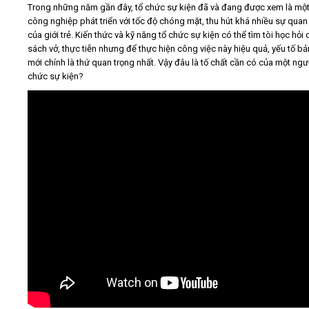
Trong những năm gần đây, tổ chức sự kiện đã và đang được xem là mộ
công nghiệp phát triển với tốc độ chóng mặt, thu hút khá nhiều sự quan
Video
của giới trẻ. Kiến thức và kỹ năng tổ chức sự kiện có thể tìm tòi học hỏi
sách vở, thực tiễn nhưng để thực hiện công việc này hiệu quả, yếu tố bả
mới chính là thứ quan trọng nhất. Vậy đâu là tố chất cần có của một ngư
Kiến thức
chức sự kiện?
Liên hệ - Đăng ký
Tìm kiếm