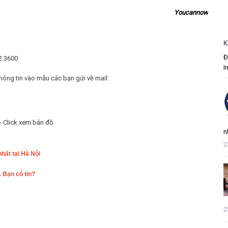
Youcannow
K
Đ
22.3600
I
thông tin vào mẫu các bạn gửi về mail:
-
Click xem bản đồ
n
2
hất tại Hà Nội
 Bạn có tin?
2