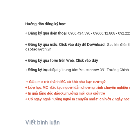
Hướng dẫn đăng ký học:
+
Đăng ký qua điện thoại
: 0906.434.590 - 09666.12.808 - 092.2
+
Đăng ký qua mẫu
:
Click vào đây để Download
. Sau khi điền 
daotao@ycn.vn
+
Đăng ký qua form trên Web
:
Click vào đây
+
Đăng ký trực tiếp
tại trung tâm Youcannow 391 Trường Chinh 
+ Giấc mơ trở thành MC có khó như bạn tưởng?
+
Lớp học MC -đào tạo người dẫn chương trình chuyên nghiệp n
+ ​
In quà tặng độc đáo-Xu hướng mới của giới trẻ
+ Có ngay nghề "Công nghệ in chuyển nhiệt" chỉ với 2 ngày học.
Viết bình luận