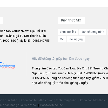
Kiến thức MC
 đào tạo YouCanNow: Địa Chỉ: 391
chữa nói lắp
dẫn chương trình
nh - (Gần Ngã Tư Sở) Thanh Xuân -
Mc
nói ngọng
: 19001860 (máy lẻ 4) - 0985349755
Hãy để chúng tôi giúp bạn làm được ngay
Trung tâm đào tạo YouCanNow: Địa Chỉ: 391 Trường Chi
Ngã Tư Sở) Thanh Xuân - Hà Nội SĐT: 19001860 (máy lẻ 
0985349755 Đang có chương trình đặc biệt giảm 20% h
học viên đăng ký trước khai giảng 7 ngày.
rình cuối tuần
Khóa học MC dẫn chương trình trong tuần
Khóa học MC dẫn chư
ale bán hàng qua điện thoại
Đào tạo In-house