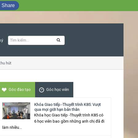
Share
ký
 hút
Khóa học kĩ n
Góc đào tạo
Góc học viên
Khóa Giao tiếp -Thuyết trình K85: Vượt
qua mọi giới hạn bản thân
Khóa học Giao tiếp -Thuyết trình K85 có
6 học viên bao gồm những anh chị đã đi
làm nhiều...