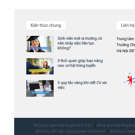
Kiến thức chung
Liên hệ
Sinh viên mới ra trường có
Trung tâm
nên nhảy việc liên tục
Trường Chi
không?
Hà Nội SĐT
3 thói quen giúp bạn nâng
cao cơ hội trúng tuyển
3 quy tắc vàng khi viết CV xin
việc
Khóa học giao tiếp thuyết trình 3-5-7
Khóa giao tiếp thuyết t
Khóa học MC dẫn chương trình cho trẻ em
Khóa học teles