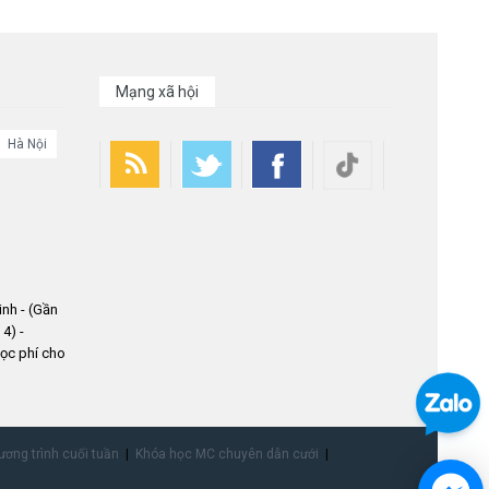
Mạng xã hội
Hà Nội
nh - (Gần
4) -
ọc phí cho
ơng trình cuối tuần
Khóa học MC chuyên dẫn cưới