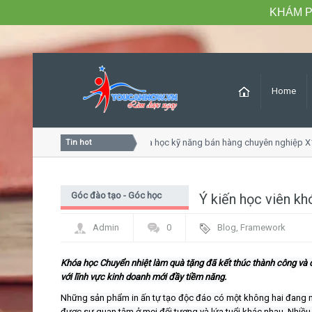
KHÁM P
Home
uyên nghiệp
Khóa học kỹ năng bán hàng chuyên nghiệp X10
Tin hot
Góc đào tạo - Góc học
Ý kiến học viên kh
viên
Admin
0
Blog
,
Framework
Khóa học Chuyển nhiệt làm quà tặng đã kết thúc thành công và đ
với lĩnh vực kinh doanh mới đầy tiềm năng.
Những sản phẩm in ấn tự tạo độc đáo có một không hai đang ng
được sự quan tâm ở mọi đối tượng và lứa tuổi khác nhau. Nhiều