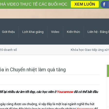
HÁ VIDEO THỰC TẾ CÁC BUỔI HỌC
XEM LUÔN
Giới thiệu
Lịch khai giảng
Video
Kiến thức
Liên hệ - Đăng 
 doanh số
Khóa học Giao tiếp ứng xử thu
óa in Chuyển nhiệt làm quà tăng
ể lại nhiều dư âm tốt đẹp, các học viên ở
Youcannow
đã có thể bắt đầu
ày càng được ưa chuộng, vì vậy đây là một loại ngành nghề thu hút
 người đã tìm đến khóa học In quà tặng chuyển nhiệt tại
Youcannow
để