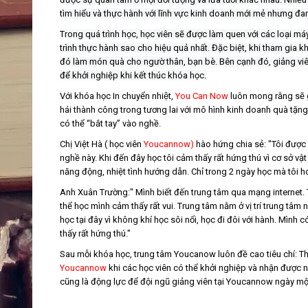
tìm hiểu và thực hành với lĩnh vực kinh doanh mới mẻ nhưng đang
Trong quá trình học, học viên sẽ được làm quen với các loại m
trình thực hành sao cho hiệu quả nhất. Đặc biệt, khi tham gia
đó làm món quà cho ngườ thân, bạn bè. Bên cạnh đó, giảng viên 
để khởi nghiệp khi kết thúc khóa học.
Với khóa học In chuyển nhiệt,
You Can Now
luôn mong rằng sẽ gi
hái thành công trong tương lai với mô hình kinh doanh quà tặng 
có thể “bắt tay” vào nghề.
Chị Việt Hà ( học viên
Youcannow)
hào hứng chia sẻ: "Tôi được
nghề này. Khi đến đây học tôi cảm thấy rất hứng thú vì cơ sở vật c
năng động, nhiệt tình hướng dẫn. Chỉ trong 2 ngày học mà tôi h
Anh Xuân Trường:" Mình biết đến trung tâm qua mạng internet. 
thể học mình cảm thấy rất vui. Trung tâm nằm ở vị trí trung tâm n
học tại đây vì không khí học sôi nổi, học đi đôi với hành. Mình
thấy rất hứng thú."
Sau mỗi khóa học, trung tâm Youcanow luôn đề cao tiêu chí: Th
Youcannow
khi các học viên có thể khởi nghiệp và nhận được n
cũng là động lực để đội ngũ giảng viên tại Youcannow ngày một