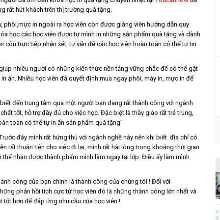
 rất hút khách trên thị trường quà tặng.
áy, phôi,mực in ngoài ra học viên còn được giảng viên hướng dẫn quy
 khóa học các học viên được tự mình in những sản phẩm quà tặng và dành
còn trực tiếp nhận xét, tư vấn để các học viên hoàn toàn có thể tự tin
úp nhiều người có những kiến thức nền tảng vững chắc để có thể gặt
in ấn.
Nhiều học viên đã quyết định mua ngay phôi, máy in, mực in để
 biết đến trung tâm qua một người bạn đang rất thành công với ngành
hất tốt, hỗ trợ đầy đủ cho việc học. Đặc biệt là thầy giáo rất trẻ trung,
oàn toàn có thể tự in ấn sản phẩm quà tặng"
Trước đây mình rất hứng thú với ngành nghề này nên khi biết địa chỉ có
ên rất thuận tiện cho việc đi lại, mình rất hài lòng trong khoảng thời gian
 có thể nhận được thành phẩm mình làm ngay tại lớp. Điều ấy làm mình
ành công của bạn chính là thành công của chúng tôi ! Đối với
hững phản hồi tích cực từ học viên đó là những thành công lớn nhất và
 tốt hơn để đáp ứng nhu cầu của học viên !