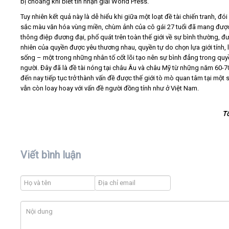
bị choáng khi biết tin nhận giải World Press.
Tuy nhiên kết quả này là dễ hiểu khi giữa một loạt đề tài chiến tranh, đó
sắc màu văn hóa vùng miền, chùm ảnh của cô gái 27 tuổi đã mang đượ
thông điệp đương đại, phổ quát trên toàn thế giới về sự bình thường, đ
nhiên của quyền được yêu thương nhau, quyền tự do chọn lựa giới tính, l
sống – một trong những nhân tố cốt lõi tạo nên sự bình đẳng trong qu
người. Đây đã là đề tài nóng tại châu Âu và châu Mỹ từ những năm 60-7
đến nay tiếp tục trở thành vấn đề được thế giới tò mò quan tâm tại một 
vẫn còn loay hoay với vấn đề người đồng tính như ở Việt Nam.
T
Viết bình luận