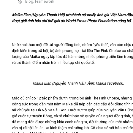
Blog
,
Framework
Video
Maika Elan (Nguyễn Thanh Hải) trở thành nữ nhiếp ảnh gia Việt Nam đầu 
đoạt giải ảnh báo chí thế giới do World Press Photo Foundation công bố.
Kiến thức
Liên hệ - Đăng ký
Nhờ khai thác một đề tài người đồng tính, nhóm “yếu thế”, vẫn còn chịu 
định kiến trong xã hội, bộ ảnh phóng sự - tài liệu The Pink Choice có chấ
lượng của Maika ngay lập tức đã hâm nóng nhiều phòng triển lãm tron
và trở thành điểm nhấn trên nhiều tạp chí quốc tế.
Tìm kiếm
Maika Elan (Nguyễn Thanh Hải). Ảnh: Maika facebook.
Mặc dù chỉ có 12 tác phẩm dự thi trong bộ ảnh The Pink Choice, nhưng 
công sức trong gần một năm Maika đã tiếp cận các cặp đôi đồng tính 
nữ chủ yếu tại Hà Nội và Sài Gòn. Dưới sự trợ giúp của Nguyễn Văn Dũng
giả cuốn tự truyện Bóng, và tổ chức bảo vệ quyền của người đồng tính,
đã mang đến được những khía cạnh riêng tư, đời thường của một nhóm
vẫn bị xã hội lên án, xa lánh thậm chí ruồng bỏ. Cô chia sẻ với báo chí r