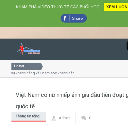
KHÁM PHÁ VIDEO THỰC TẾ CÁC BUỔI HỌC
XEM LUÔN
Share
Tin hot
Close
ch vụ khách hàng và Chăm sóc khách hàng chuyên nghiệp
Kh
 tiếp - thuyết trình online
Kh
đẹp chiều thứ 4, 7
Kh
Việt Nam có nữ nhiếp ảnh gia đầu tiên đoạt g
Home
quốc tế
Giới thiệu
Thông tin tổng
Admin
0
hợp
Lịch khai giảng