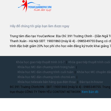
Hãy để chúng tôi giúp bạn làm được ngay
Trung tâm đào tạo YouCanNow: Địa Chỉ: 391 Trường Chinh - (Gần Ngã T
Thanh Xuân - Hà Nội SĐT: 19001860 (máy lẻ 4) - 0985349755 Đang có 
trình đặc biệt giảm 20% học phí cho học viên đăng ký trước khai giảng 7
Khóa học giao tiếp thuyết trình 3-5-7
Khóa giao tiếp thuyết trình cuối
Khóa học MC dẫn chương trình trong tuần
Khóa học MC dẫn chương trình cuối tuần
Khóa học MC chuyên dẫn
Khóa học MC dẫn chương trình cho trẻ em
Khóa học telesale bán hàng qua điện thoại
Đào tạo In-house
ĐC:391 Trường Chinh/HN - SĐT: 19001860 (máy lẻ 4) - 0985349755. Trung
trực thuộc CÔNG TY TNHH YÊU CONTENT NETWORK.
Xem Bản đồ