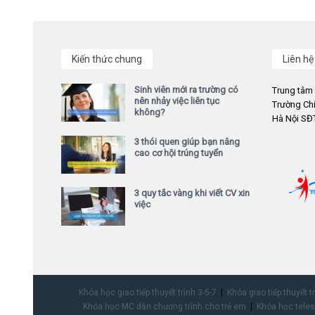
Kiến thức chung
Liên hệ
Sinh viên mới ra trường có
Trung tâm
nên nhảy việc liên tục
Trường Chi
không?
Hà Nội SĐT
3 thói quen giúp bạn nâng
cao cơ hội trúng tuyển
3 quy tắc vàng khi viết CV xin
việc
Khóa học giao tiếp thuyết trình 3-5-7
Khóa giao tiếp thuyết t
Khóa học MC dẫn chương trình cho trẻ em
Khóa học teles