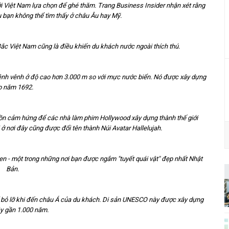
i Việt Nam lựa chọn để ghé thăm. Trang Business Insider nhận xét rằng
u bạn không thể tìm thấy ở châu Âu hay Mỹ.
ắc Việt Nam cũng là điều khiến du khách nước ngoài thích thú.
 chênh vênh ở độ cao hơn 3.000 m so với mực nước biển. Nó được xây dựng
o năm 1692.
guồn cảm hứng để các nhà làm phim Hollywood xây dựng thành thế giới
ở nơi đây cũng được đổi tên thành Núi Avatar Hallelujah.
n - một trong những nơi bạn được ngắm "tuyết quái vật" đẹp nhất Nhật
Bản.
bỏ lỡ khi đến châu Á của du khách. Di sản UNESCO này được xây dựng
y gần 1.000 năm.