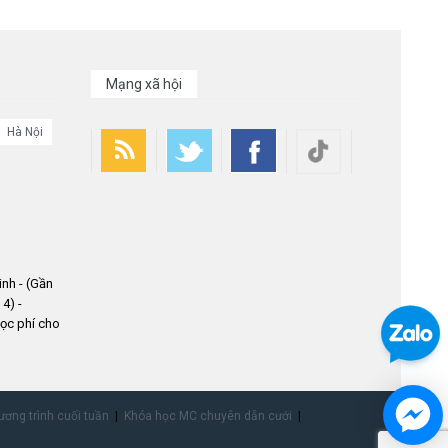
Mạng xã hội
Hà Nội
nh - (Gần
4) -
ọc phí cho
ơng trình cuối tuần
Khóa học MC chuyên dẫn cưới