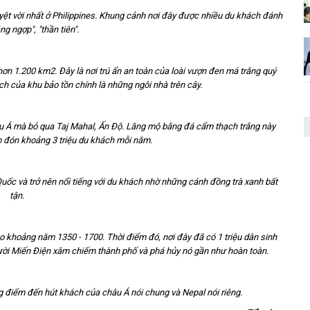
yệt vời nhất ở Philippines. Khung cảnh nơi đây được nhiều du khách đánh
ng ngợp", "thần tiên".
 hơn 1.200 km2. Đây là nơi trú ẩn an toàn của loài vượn đen má trắng quý
h của khu bảo tồn chính là những ngôi nhà trên cây.
âu Á mà bỏ qua Taj Mahal, Ấn Độ. Lăng mộ bằng đá cẩm thạch trắng này
o đón khoảng 3 triệu du khách mỗi năm.
uốc và trở nên nổi tiếng với du khách nhờ những cánh đồng trà xanh bất
tận.
o khoảng năm 1350 - 1700. Thời điểm đó, nơi đây đã có 1 triệu dân sinh
ười Miến Điện xâm chiếm thành phố và phá hủy nó gần như hoàn toàn.
g điểm đến hút khách của châu Á nói chung và Nepal nói riêng.