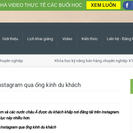
HÁ VIDEO THỰC TẾ CÁC BUỔI HỌC
XEM LUÔN
Giới thiệu
Lịch khai giảng
Video
Kiến thức
Liên hệ - Đăng 
yên nghiệp
Khóa học kỹ năng bán hàng chuyên nghiệp X10 
nstagram qua ống kính du khách
m và các nước châu Á được du khách khắp nơi đăng tải trên Instagram.
lục này nhiều hơn.