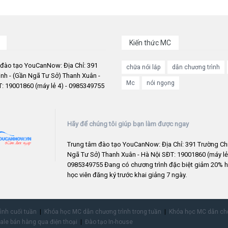
Kiến thức MC
 đào tạo YouCanNow: Địa Chỉ: 391
chữa nói lắp
dẫn chương trình
nh - (Gần Ngã Tư Sở) Thanh Xuân -
Mc
nói ngọng
: 19001860 (máy lẻ 4) - 0985349755
Hãy để chúng tôi giúp bạn làm được ngay
Trung tâm đào tạo YouCanNow: Địa Chỉ: 391 Trường Chi
Ngã Tư Sở) Thanh Xuân - Hà Nội SĐT: 19001860 (máy lẻ 
0985349755 Đang có chương trình đặc biệt giảm 20% h
học viên đăng ký trước khai giảng 7 ngày.
rình cuối tuần
Khóa học MC dẫn chương trình trong tuần
Khóa học MC dẫn chư
ale bán hàng qua điện thoại
Đào tạo In-house