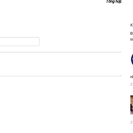
Tổng hợp
K
Đ
I
n
2
2