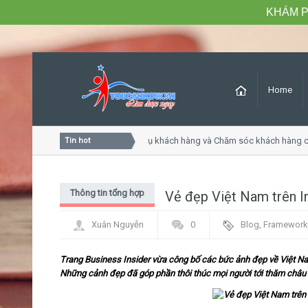
KHÁM P
Home
Khóa học Tư duy dịch vụ khách hàng và Chăm sóc khách hàng chu
Tin hot
Thông tin tổng hợp
Vẻ đẹp Việt Nam trên I
Xuân Nguyễn
0
Blog
,
Framework
Trang Business Insider vừa công bố các bức ảnh đẹp về Việt Na
Những cảnh đẹp đã góp phần thôi thúc mọi người tới thăm châu 