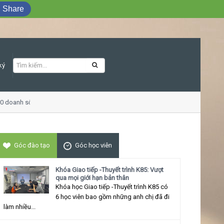
Share
ký
doanh số
Khóa học Giao tiếp ứng xử thu 
Góc đào tạo
Góc học viên
Khóa Giao tiếp -Thuyết trình K85: Vượt
qua mọi giới hạn bản thân
Khóa học Giao tiếp -Thuyết trình K85 có
6 học viên bao gồm những anh chị đã đi
làm nhiều...