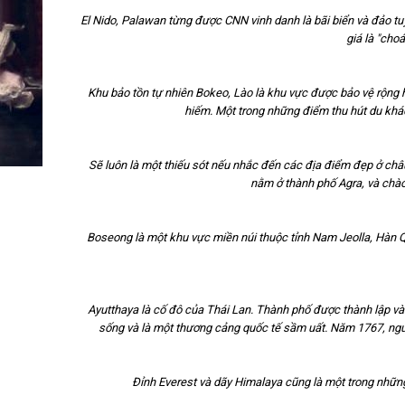
El Nido, Palawan từng được CNN vinh danh là bãi biển và đảo tu
giá là "choá
Khu bảo tồn tự nhiên Bokeo, Lào là khu vực được bảo vệ rộng
hiếm. Một trong những điểm thu hút du khác
Sẽ luôn là một thiếu sót nếu nhắc đến các địa điểm đẹp ở ch
nằm ở thành phố Agra, và chà
Boseong là một khu vực miền núi thuộc tỉnh Nam Jeolla, Hàn Q
Ayutthaya là cố đô của Thái Lan. Thành phố được thành lập và
sống và là một thương cảng quốc tế sầm uất. Năm 1767, ng
Đỉnh Everest và dãy Himalaya cũng là một trong nhữn