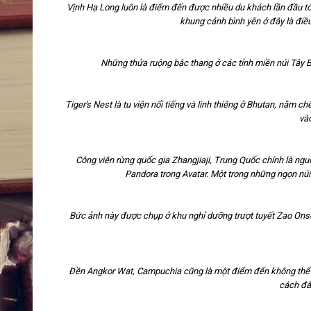
Vịnh Hạ Long luôn là điểm đến được nhiều du khách lần đầu tớ
khung cảnh bình yên ở đây là điề
Những thửa ruộng bậc thang ở các tỉnh miền núi Tây B
Tiger's Nest là tu viện nổi tiếng và linh thiêng ở Bhutan, nằm
và
Công viên rừng quốc gia Zhangjiaji, Trung Quốc chính là n
Pandora trong Avatar. Một trong những ngọn núi 
Bức ảnh này được chụp ở khu nghỉ dưỡng trượt tuyết Zao Onse
Đền Angkor Wat, Campuchia cũng là một điểm đến không thể 
cách đâ