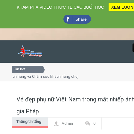
KHÁM PHÁ VIDEO THỰC TẾ CÁC BUỔI HỌC
XEM LUÔN
Share
Tin hot
Close
khách hàng và Chăm sóc khách hàng chuyên nghiệp
Khóa học
- thuyết trình online
Khóa học 
iều thứ 4, 7
Khóa học
Vẻ đẹp phụ nữ Việt Nam trong mắt nhiếp ản
Home
gia Pháp
Giới thiệu
Thông tin tổng
Admin
0
hợp
Lịch khai giảng