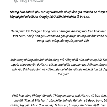
Blog
,
Framework
Video
Những bức ảnh về phụ nữ Việt Nam của nhiếp ảnh gia Réhahn sẽ được t
bày tại phố cổ Hội An từ ngày 20/7 đến 20/8 nhân lễ Vu Lan.
Kiến thức
Dành phần lớn thời gian trong hơn 9 năm qua để rong ruổi trên khắp nẻ
Liên hệ - Đăng ký
Việt Nam, nhiếp ảnh gia Réhahn đã ghi lại được những khoảnh khắc bì
trong cuộc sống của người phụ nữ Việt.
Một trong những bức ảnh chân dung nổi tiếng nhất của anh là cụ Bùi Thị
Tìm kiếm
người chèo thuyền ở Hội An với nụ cười giấu sau bàn tay. Réhahn từng c
anh yêu thích bức ảnh này đến mức coi nhân vật của mình là "cụ bà đẹ
thế giới"
Phối hợp cùng Phòng Văn hóa Thông tin thành phố Hội An, 40 bức ảnh
chủ đề "Phụ nữ Việt Nam" của nhiếp ảnh gia Réhahn sẽ được trưng bà
đường Nguyễn Phúc Chu vào dịp lễ Vu Lan, từ ngày 20/7 đến 20/8. Trên 