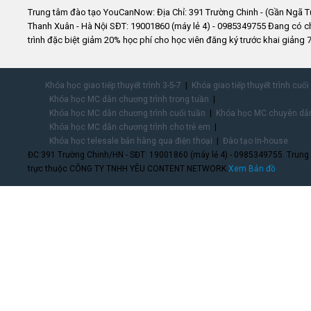
Trung tâm đào tạo YouCanNow: Địa Chỉ: 391 Trường Chinh - (Gần Ngã T
Thanh Xuân - Hà Nội SĐT: 19001860 (máy lẻ 4) - 0985349755 Đang có 
trình đặc biệt giảm 20% học phí cho học viên đăng ký trước khai giảng 7
Khóa học giao tiếp thuyết trình 3-5-7
Khóa giao tiếp thuyết trình cuối
Khóa học MC dẫn chương trình trong tuần
Khóa học MC dẫn chương trình cuối tuần
Khóa học MC chuyên dẫn
Khóa học MC dẫn chương trình cho trẻ em
Khóa học telesale bán hàng qua điện thoại
Đào tạo In-house
ĐC:391 Trường Chinh/HN - SĐT: 19001860 (máy lẻ 4) - 0985349755. Trung
trực thuộc CÔNG TY TNHH YÊU CONTENT NETWORK.
Xem Bản đồ