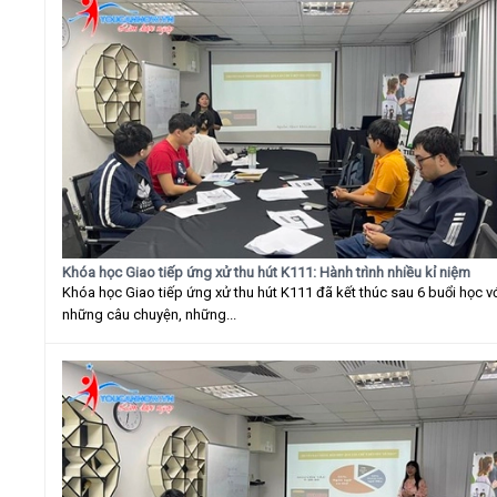
Khóa học Giao tiếp ứng xử thu hút K111: Hành trình nhiều kỉ niệm
Khóa học Giao tiếp ứng xử thu hút K111 đã kết thúc sau 6 buổi học v
những câu chuyện, những...