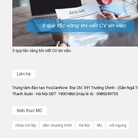
3 quy tắc vàng khi viết CV xin việc
Liên hệ
Trung tâm đào tạo YouCanNow: Địa Chỉ: 391 Trường Chinh - (Gần Ngã T
Thanh Xuân - Hà Nội SĐT: 19001860 (máy lẻ 4) - 0985349755
Kiến thức MC
chữa nói lắp
dẫn chương trình
Hà Nội
Mc
nói ngọng