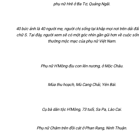
phụ nữ Hrê ở Ba Tơ, Quảng Ngãi.
40 bức ảnh là 40 người mẹ, người chị sống tại khắp mọi nơi trên dải đấ
chữ S. Tại đây, người xem sẽ có một góc nhìn gần gũi hơn về cuộc sốn
thường mộc mạc của phụ nữ Việt Nam.
Phụ nữ H'Mông địu con lên nương, ở Mộc Châu.
Mùa thu hoạch, Mù Cang Chải, Yên Bái.
Cụ bà dân tộc H'Mông, 73 tuổi, Sa Pa, Lào Cai.
Phụ nữ Chăm trên đồi cát ở Phan Rang, Ninh Thuận.