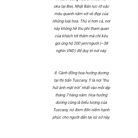
oka tại Biei, Nhật Bản rực rỡ sắc
màu quanh năm với vẻ đẹp của
những loài hoa. Thú vị hơn cả, nơi
này không hề thu phí tham quan
của khách tới thăm mà chỉ kêu
gọi ủng hộ 200 yen/người (~38
nghìn VND) để duy trì nơi này.
8. Cánh đồng hoa hướng dương
tại thị trấn Tuscany, Ý là nơi "thu
hút ánh mặt trời" nhất vào mỗi dịp
tháng 7 hàng năm. Hoa hướng
dương cũng là biểu tượng của
Tuscany, nó đem đến niềm hạnh
phúc cho người dân tại xứ sở này.