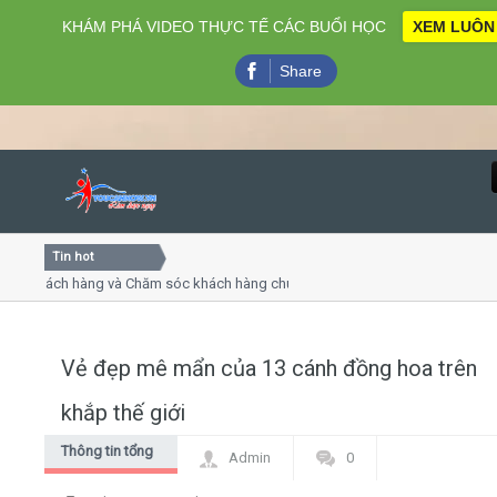
KHÁM PHÁ VIDEO THỰC TẾ CÁC BUỔI HỌC
XEM LUÔN
Share
Tin hot
Close
khách hàng và Chăm sóc khách hàng chuyên nghiệp
Khóa học
- thuyết trình online
Khóa học 
iều thứ 4, 7
Khóa học
Vẻ đẹp mê mẩn của 13 cánh đồng hoa trên
Home
khắp thế giới
Giới thiệu
Thông tin tổng
Admin
0
hợp
Lịch khai giảng