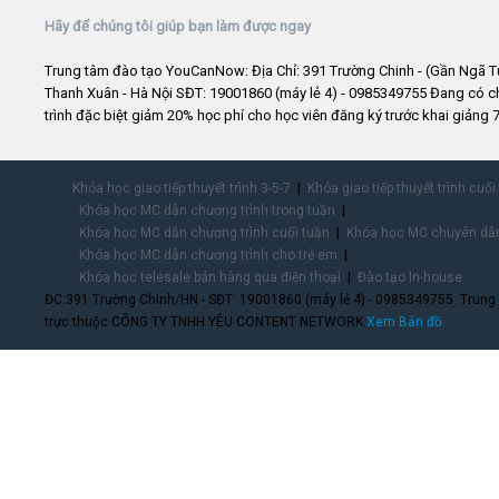
Hãy để chúng tôi giúp bạn làm được ngay
Trung tâm đào tạo YouCanNow: Địa Chỉ: 391 Trường Chinh - (Gần Ngã T
Thanh Xuân - Hà Nội SĐT: 19001860 (máy lẻ 4) - 0985349755 Đang có 
trình đặc biệt giảm 20% học phí cho học viên đăng ký trước khai giảng 7
Khóa học giao tiếp thuyết trình 3-5-7
Khóa giao tiếp thuyết trình cuối
Khóa học MC dẫn chương trình trong tuần
Khóa học MC dẫn chương trình cuối tuần
Khóa học MC chuyên dẫn
Khóa học MC dẫn chương trình cho trẻ em
Khóa học telesale bán hàng qua điện thoại
Đào tạo In-house
ĐC:391 Trường Chinh/HN - SĐT: 19001860 (máy lẻ 4) - 0985349755. Trung
trực thuộc CÔNG TY TNHH YÊU CONTENT NETWORK.
Xem Bản đồ