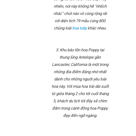
nhiên, nơi này không hề "nhếch
nhác" chút nào vô cùng rộng rãi
với diện tích 79 mẫu cùng 800
chủng loài
hoa tulip
khác nhau.
3. Khu bảo tồn hoa Poppy tại
thung lũng Antelope gần
Lancaster, California là một trong
những địa điểm đáng nhớ nhất
dành cho những người yêu loài
hoa này. Với mùa hoa trải dài suốt
từ giữa tháng 2 cho tới cuối tháng
5, khách du lịch tới đây sẽ chìm
đắm trong cánh đồng hoa Poppy
đẹp đến ngỡ ngàng.