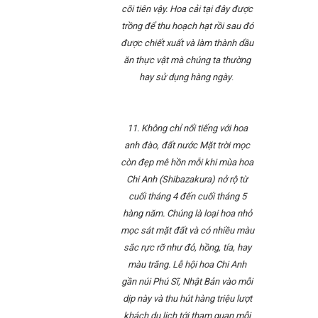
cõi tiên vậy. Hoa cải tại đây được
trồng để thu hoạch hạt rồi sau đó
được chiết xuất và làm thành dầu
ăn thực vật mà chúng ta thường
hay sử dụng hàng ngày
.
11. Không chỉ nổi tiếng với hoa
anh đào, đất nước Mặt trời mọc
còn đẹp mê hồn mỗi khi mùa hoa
Chi Anh (Shibazakura) nở rộ từ
cuối tháng 4 đến cuối tháng 5
hàng năm. Chúng là loại hoa nhỏ
mọc sát mặt đất và có nhiều màu
sắc rực rỡ như đỏ, hồng, tía, hay
màu trắng. Lễ hội hoa Chi Anh
gần núi Phú Sĩ, Nhật Bản vào mỗi
dịp này và thu hút hàng triệu lượt
khách du lịch tới tham quan mỗi