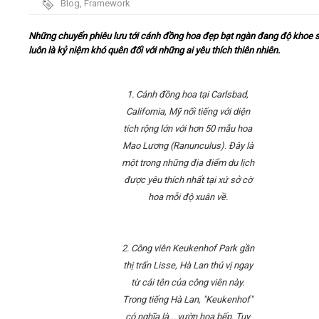
Blog
,
Framework
Video
Những chuyến phiêu lưu tới cánh đồng hoa đẹp bạt ngàn đang độ khoe 
luôn là kỷ niệm khó quên đối với những ai yêu thích thiên nhiên.
Kiến thức
1.
Cánh đồng hoa tại Carlsbad,
Liên hệ - Đăng ký
California, Mỹ nổi tiếng với diện
tích rộng lớn với hơn 50 mẫu hoa
Mao Lương (R
anunculus
)
.
Đây là
một trong những địa điểm du lịch
được yêu thích nhất tại xứ sở cờ
Tìm kiếm
hoa mỗi độ xuân về.
2. Công viên Keukenhof Park gần
thị trấn Lisse, Hà Lan thú vị ngay
từ cái tên của công viên này.
Trong tiếng Hà Lan, "Keukenhof"
có nghĩa là... vườn hoa bếp. Tuy