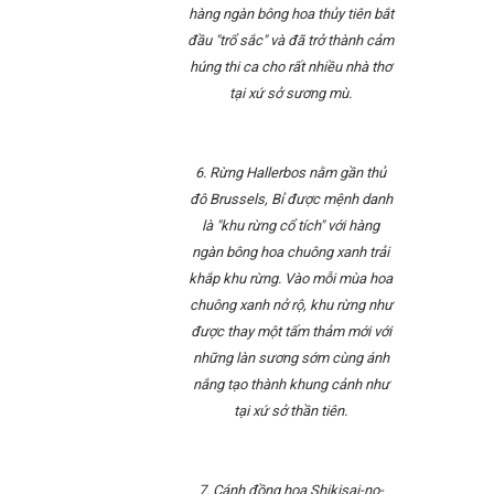
hàng ngàn bông hoa thủy tiên bắt
đầu "trổ sắc" và đã trở thành cảm
húng thi ca cho rất nhiều nhà thơ
tại xứ sở sương mù.
6. Rừng Hallerbos nằm gần thủ
đô Brussels, Bỉ được mệnh danh
là "khu rừng cổ tích" với hàng
ngàn bông hoa chuông xanh trải
khắp khu rừng. Vào mỗi mùa hoa
chuông xanh nở rộ, khu rừng như
được thay một tấm thảm mới với
những làn sương sớm cùng ánh
nắng tạo thành khung cảnh như
tại xứ sở thần tiên.
7. Cánh đồng hoa Shikisai-no-