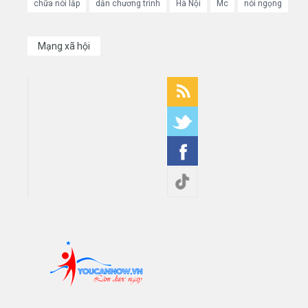
chữa nói lắp
dẫn chương trình
Hà Nội
Mc
nói ngọng
Mạng xã hội