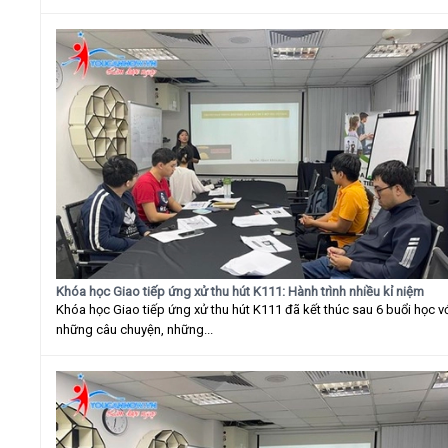
Khóa học Giao tiếp ứng xử thu hút K111: Hành trình nhiều kỉ niệm
Khóa học Giao tiếp ứng xử thu hút K111 đã kết thúc sau 6 buổi học v
những câu chuyện, những...