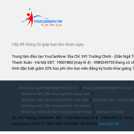
Hãy để chúng tôi giúp bạn làm được ngay
Trung tâm đào tạo YouCanNow: Địa Chỉ: 391 Trường Chinh - (Gần Ngã T
Thanh Xuân - Hà Nội SĐT: 19001860 (máy lẻ 4) - 0985349755 Đang có 
trình đặc biệt giảm 20% học phí cho học viên đăng ký trước khai giảng 7
Khóa học giao tiếp thuyết trình 3-5-7
Khóa giao tiếp thuyết trình cuối
Khóa học MC dẫn chương trình trong tuần
Khóa học MC dẫn chương trình cuối tuần
Khóa học MC chuyên dẫn
Khóa học MC dẫn chương trình cho trẻ em
Khóa học telesale bán hàng qua điện thoại
Đào tạo In-house
ĐC:391 Trường Chinh/HN - SĐT: 19001860 (máy lẻ 4) - 0985349755. Trung
trực thuộc CÔNG TY TNHH YÊU CONTENT NETWORK.
Xem Bản đồ