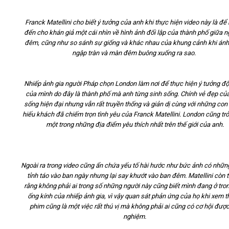
Franck Matellini cho biết ý tưởng của anh khi thực hiện video này là đ
đến cho khán giả một cái nhìn về hình ảnh đối lập của thành phố giữa n
đêm, cũng như so sánh sự giống và khác nhau của khung cảnh khi án
ngập tràn và màn đêm buông xuống ra sao.
Nhiếp ảnh gia người Pháp chọn London làm nơi để thực hiện ý tưởng đ
của mình do đây là thành phố mà anh từng sinh sống. Chính vẻ đẹp củ
sống hiện đại nhưng vẫn rất truyền thống và giản dị cùng với những con
hiếu khách đã chiếm trọn tình yêu của Franck Matellini. London cũng tr
một trong những địa điểm yêu thích nhất trên thế giới của anh.
Ngoài ra trong video cũng ẩn chứa yếu tố hài hước như bức ảnh có nhữn
tỉnh táo vào ban ngày nhưng lại say khướt vào ban đêm. Matellini còn ti
rằng không phải ai trong số những người này cũng biết mình đang ở tro
ống kính của nhiếp ảnh gia, vì vậy quan sát phản ứng của họ khi xem 
phim cũng là một việc rất thú vị mà không phải ai cũng có cơ hội được 
nghiệm.