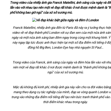
Trong video của nhiếp ảnh gia Franck Matellini, ánh sáng của ngày và đ
lẫn vào với nhau tạo nên một vẻ đẹp rất khác ở nơi được mệnh danh là "
Video
phố không bao giờ ngủ" của xứ sở sương mù.
Kiến thức
Franck Matellini, nhiếp ảnh gia đến từ Paris đã nảy ra ý tưởng thực hi
video về vẻ đẹp thành phố London với sự đan xen của một nửa ánh sá
Liên hệ - Đăng ký
ngày và một nửa ánh sáng ban đêm ngay trong cùng một khung hình. Ý
này ngay lập tức được anh thực hiện tại một số địa điểm nổi tiếng ở đ
đồng hồ Big Ben, London Eye hay nhà nguyện St Paul...
Trong video của Franck, ánh sáng của ngày và đêm hòa lẫn vào với nh
Tìm kiếm
nên một vẻ đẹp rất khác ở nơi được mệnh danh là "thành phố không ba
ngủ" của xứ sở sương mù.
Mặc dù không đủ kinh phí, nhiếp ảnh gia này vẫn cho ra đời video bằn
mang theo dụng cụ tác nghiệp của mình, đạp xe vòng quanh London v
trung vào những địa điểm nổi tiếng để tạo nên bức tranh thành phố vào
thời điểm khác nhau trong ngày.