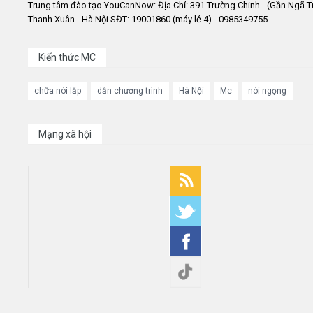
Trung tâm đào tạo YouCanNow: Địa Chỉ: 391 Trường Chinh - (Gần Ngã T
Thanh Xuân - Hà Nội SĐT: 19001860 (máy lẻ 4) - 0985349755
Kiến thức MC
chữa nói lắp
dẫn chương trình
Hà Nội
Mc
nói ngọng
Mạng xã hội