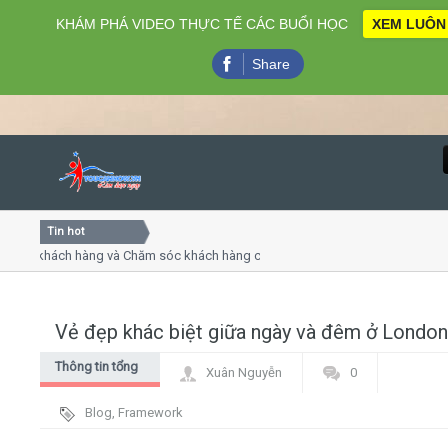
KHÁM PHÁ VIDEO THỰC TẾ CÁC BUỔI HỌC
XEM LUÔN
Share
Tin hot
Close
ụ khách hàng và Chăm sóc khách hàng chuyên nghiệp
Khóa h
p - thuyết trình online
Khóa h
chiều thứ 4, 7
Khóa h
Vẻ đẹp khác biệt giữa ngày và đêm ở London
Home
Thông tin tổng
Xuân Nguyễn
0
Giới thiệu
hợp
Blog
,
Framework
Lịch khai giảng