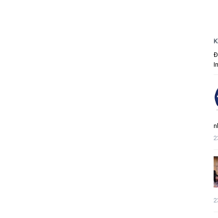
K
Đ
I
n
2
2