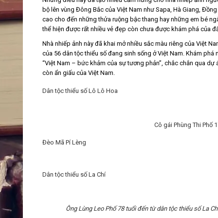
bộ lên vùng Đông Bắc của Việt Nam như Sapa, Hà Giang, Đồng V
cao cho đến những thửa ruộng bậc thang hay những em bé ngây
thể hiện được rất nhiều vẻ đẹp còn chưa được khám phá của đ
Nhà nhiếp ảnh này đã khai mở nhiều sắc màu riêng của Việt Na
của 56 dân tộc thiểu số đang sinh sống ở Việt Nam. Khám phá 
“Việt Nam – bức khảm của sự tương phản”, chắc chắn qua dự á
còn ẩn giấu của Việt Nam.
Dân tộc thiểu số Lô Lô Hoa
Cô gái Phùng Thi Phố 1
Đèo Mã Pí Lèng
Dân tộc thiểu số La Chí
Ông Lùng Leo Phố 78 tuổi đến từ dân tộc thiểu số La C