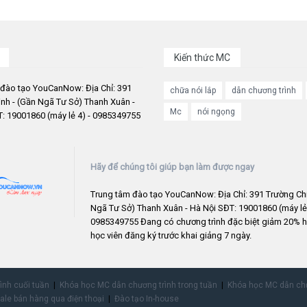
Kiến thức MC
 đào tạo YouCanNow: Địa Chỉ: 391
chữa nói lắp
dẫn chương trình
nh - (Gần Ngã Tư Sở) Thanh Xuân -
Mc
nói ngọng
: 19001860 (máy lẻ 4) - 0985349755
Hãy để chúng tôi giúp bạn làm được ngay
Trung tâm đào tạo YouCanNow: Địa Chỉ: 391 Trường Chi
Ngã Tư Sở) Thanh Xuân - Hà Nội SĐT: 19001860 (máy lẻ 
0985349755 Đang có chương trình đặc biệt giảm 20% h
học viên đăng ký trước khai giảng 7 ngày.
rình cuối tuần
Khóa học MC dẫn chương trình trong tuần
Khóa học MC dẫn chư
ale bán hàng qua điện thoại
Đào tạo In-house