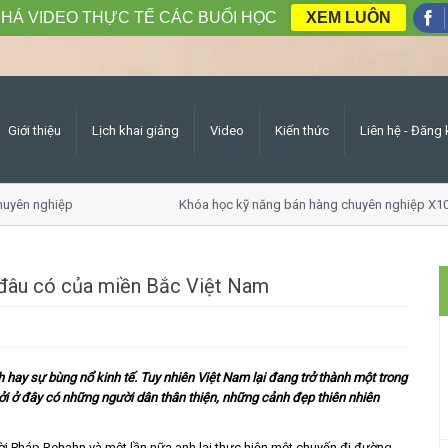
HÁ VIDEO THỰC TẾ CÁC BUỔI HỌC
XEM LUÔN
Giới thiệu
Lịch khai giảng
Video
Kiến thức
Liên hệ - Đăng 
uyên nghiệp
Khóa học kỹ năng bán hàng chuyên nghiệp X10
đâu có của miền Bắc Việt Nam
h hay sự bùng nổ kinh tế. Tuy nhiên Việt Nam lại đang trở thành một trong
bởi ở đây có những người dân thân thiện, những cảnh đẹp thiên nhiên
i Pháp Rehahn và một lần nữa anh lại thưc hiện một chuyến đi đường