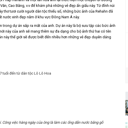
ăn, Cao Bằng, v.v để khám phá những vẻ đẹp ẩn giấu này. Từ đỉnh núi
 thơ tươi cười người dân tộc thiểu số, những bức ảnh của Rehahn đã
ất nước xinh đẹp nằm ở khu vực Đông Nam Á này.
m trong dự án sắp ra mắt của anh. Dự án này là bộ sưu tập các bức ảnh
mới này của anh sẽ mang thêm sự đa dạng cho bộ ảnh thứ hai có tên
n này thế giới sẽ được biết đến nhiều hơn những vẻ đẹp duyên dáng
7 tuổi đến từ dân tộc Lô Lô Hoa
hí. Công việc hàng ngày của ông là làm các ống dẫn nước bằng gỗ