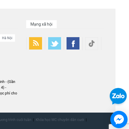
Mạng xã hội
Hà Nội
nh - (Gần
4) -
ọc phí cho
ơng trình cuối tuần
Khóa học MC chuyên dẫn cưới