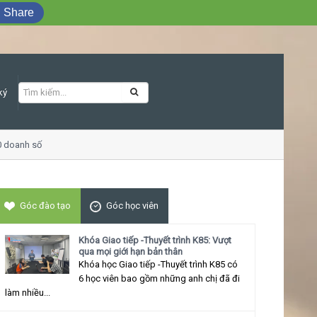
Share
ký
 doanh số
Khóa học Giao tiếp ứng xử thu
Góc đào tạo
Góc học viên
Khóa Giao tiếp -Thuyết trình K85: Vượt
qua mọi giới hạn bản thân
Khóa học Giao tiếp -Thuyết trình K85 có
6 học viên bao gồm những anh chị đã đi
làm nhiều...