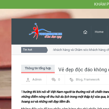
KHÁM P
Home
Khóa học Tư duy dịch vụ khách hàng và Chăm sóc khách hàng ch
Tin hot
Thông tin tổng hợp
Vẻ đẹp độc đáo không 
Admin
0
Blog
,
Framework
T
hường thì khi nói về Việt Nam người ta thường nói về chiến tran
những điểm nóng về thu hút du lịch trong một thập kỷ vừa qua, 
hoang sơ và những nét đẹp tiềm ẩn.
Những điều này đã tạo nhiều cảm hứng cho nhà nhiếp ảnh ngườ