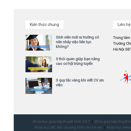
Kiến thức chung
Liên hệ
Sinh viên mới ra trường có
Trung tâm
nên nhảy việc liên tục
Trường Chi
không?
Hà Nội SĐT
3 thói quen giúp bạn nâng
cao cơ hội trúng tuyển
3 quy tắc vàng khi viết CV xin
việc
Khóa học giao tiếp thuyết trình 3-5-7
Khóa giao tiếp thuyết t
Khóa học MC dẫn chương trình cho trẻ em
Khóa học teles