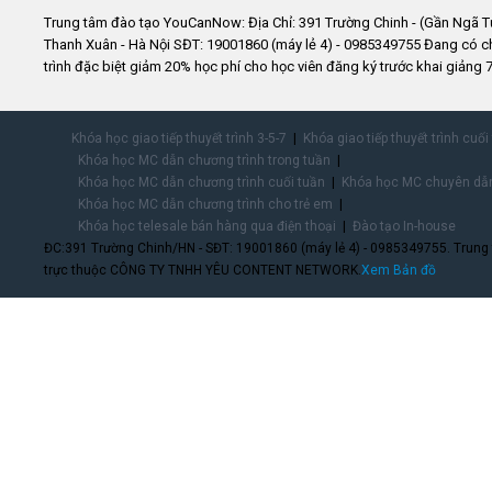
Trung tâm đào tạo YouCanNow: Địa Chỉ: 391 Trường Chinh - (Gần Ngã T
Thanh Xuân - Hà Nội SĐT: 19001860 (máy lẻ 4) - 0985349755 Đang có 
trình đặc biệt giảm 20% học phí cho học viên đăng ký trước khai giảng 7
Khóa học giao tiếp thuyết trình 3-5-7
Khóa giao tiếp thuyết trình cuối
Khóa học MC dẫn chương trình trong tuần
Khóa học MC dẫn chương trình cuối tuần
Khóa học MC chuyên dẫn
Khóa học MC dẫn chương trình cho trẻ em
Khóa học telesale bán hàng qua điện thoại
Đào tạo In-house
ĐC:391 Trường Chinh/HN - SĐT: 19001860 (máy lẻ 4) - 0985349755. Trung
trực thuộc CÔNG TY TNHH YÊU CONTENT NETWORK.
Xem Bản đồ