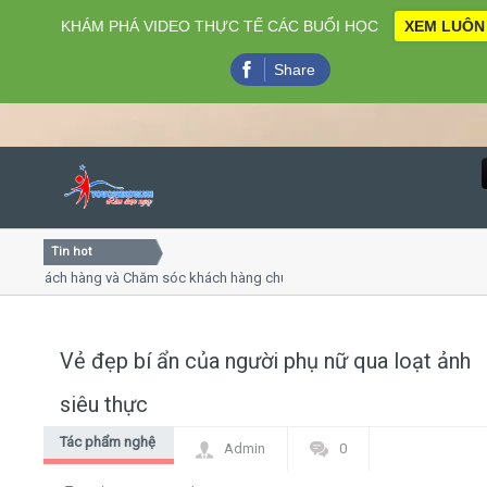
KHÁM PHÁ VIDEO THỰC TẾ CÁC BUỔI HỌC
XEM LUÔN
Share
Tin hot
Close
hách hàng và Chăm sóc khách hàng chuyên nghiệp
Khóa học
 thuyết trình online
Khóa học 
ều thứ 4, 7
Khóa học 
Vẻ đẹp bí ẩn của người phụ nữ qua loạt ảnh
Home
siêu thực
Giới thiệu
Tác phẩm nghệ
Admin
0
thuật
Lịch khai giảng