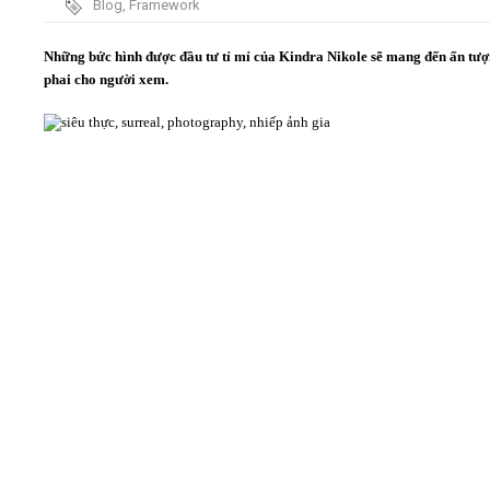
Blog
,
Framework
Video
Những bức hình được đầu tư tỉ mỉ của Kindra Nikole sẽ mang đến ấn tư
phai cho người xem.
Kiến thức
Liên hệ - Đăng ký
Tìm kiếm