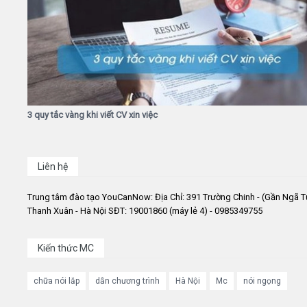
3 quy tắc vàng khi viết CV xin việc
Liên hệ
Trung tâm đào tạo YouCanNow: Địa Chỉ: 391 Trường Chinh - (Gần Ngã T
Thanh Xuân - Hà Nội SĐT: 19001860 (máy lẻ 4) - 0985349755
Kiến thức MC
chữa nói lắp
dẫn chương trình
Hà Nội
Mc
nói ngọng