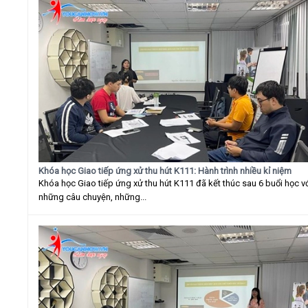
Khóa học Giao tiếp ứng xử thu hút K111: Hành trình nhiều kỉ niệm
Khóa học Giao tiếp ứng xử thu hút K111 đã kết thúc sau 6 buổi học v
những câu chuyện, những...