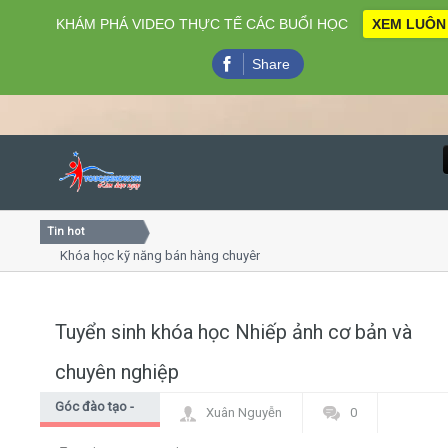
KHÁM PHÁ VIDEO THỰC TẾ CÁC BUỔI HỌC
XEM LUÔN
Share
Tin hot
Close
Khóa học kỹ năng bán hàng chuyên nghiệp X10 doanh số
Khóa học "Nghệ thuật giao tiếp - thuyết trình đỉnh cao"
Khóa học làm phim 72h cho thiếu niên
Tuyển sinh khóa học Nhiếp ảnh cơ bản và
Home
chuyên nghiệp
Giới thiệu
Góc đào tạo -
Xuân Nguyễn
0
Góc học viên
Lịch khai giảng