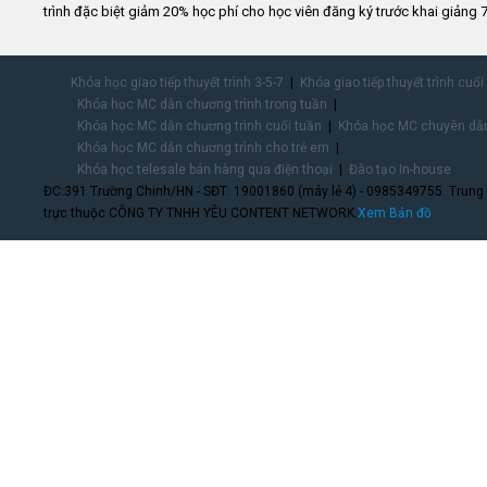
trình đặc biệt giảm 20% học phí cho học viên đăng ký trước khai giảng 7
Khóa học giao tiếp thuyết trình 3-5-7
Khóa giao tiếp thuyết trình cuối
Khóa học MC dẫn chương trình trong tuần
Khóa học MC dẫn chương trình cuối tuần
Khóa học MC chuyên dẫn
Khóa học MC dẫn chương trình cho trẻ em
Khóa học telesale bán hàng qua điện thoại
Đào tạo In-house
ĐC:391 Trường Chinh/HN - SĐT: 19001860 (máy lẻ 4) - 0985349755. Trung
trực thuộc CÔNG TY TNHH YÊU CONTENT NETWORK.
Xem Bản đồ