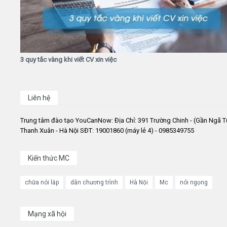
3 quy tắc vàng khi viết CV xin việc
Liên hệ
Trung tâm đào tạo YouCanNow: Địa Chỉ: 391 Trường Chinh - (Gần Ngã T
Thanh Xuân - Hà Nội SĐT: 19001860 (máy lẻ 4) - 0985349755
Kiến thức MC
chữa nói lắp
dẫn chương trình
Hà Nội
Mc
nói ngọng
Mạng xã hội