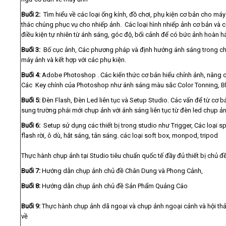
Buổi 2:
Tìm hiểu về các loại ống kính, đồ chơi, phụ kiện cơ bản cho máy
thác chúng phục vụ cho nhiếp ảnh. Các loại hình nhiếp ảnh cơ bản và
điều kiện tự nhiên từ ánh sáng, góc độ, bối cảnh để có bức ảnh hoàn h
Buổi 3:
Bố cục ảnh, Các phương pháp và định hướng ánh sáng trong ch
máy ảnh và kết hợp với các phụ kiện.
Buổi 4:
Adobe Photoshop . Các kiến thức cơ bản hiểu chỉnh ảnh, nâng cấ
Các Key chính của Photoshop như ánh sáng màu sắc Color Tonning, Bl
Buổi 5:
Đèn Flash, Đèn Led liên tục và Setup Studio. Các vấn để từ cơ 
sung trường phái mới chụp ảnh với ánh sáng liên tục từ đèn led chụp ản
Buổi 6:
Setup sử dụng các thiết bị trong studio như Trigger, Các loại spe
flash rời, ô dù, hắt sáng, tản sáng. các loại soft box, monpod, tripod
Thực hành chụp ảnh tại Studio tiêu chuẩn quốc tế đầy đủ thiết bị chủ đ
Buổi 7:
Hướng dẫn chụp ảnh chủ đề Chân Dung và Phong Cảnh,
Buổi 8:
Hướng dẫn chụp ảnh chủ đề Sản Phẩm Quảng Cáo
Buổi 9:
Thực hành chụp ảnh dã ngoại và chụp ảnh ngoại cảnh và hội thảo
về