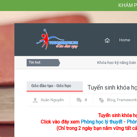
KHÁM P
Home
hăm sóc khách hàng chuyên nghiệp
Khóa học kỹ năng bán hà
Tin hot
Góc đào tạo - Góc học
Tuyển sinh khóa h
viên
Xuân Nguyễn
8
Blog
,
Framework
Tuyển sinh khóa h
Click vào đây xem
Phòng học lý thuyết
-
P
hòn
(Chỉ trong 2 ngày bạn nắm vững tất cả