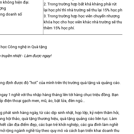
n không hiện đại.
2. Trong trường hợp bất khả kháng phải rút
ượng
lại học phí thì nhà trường sẽ thu lại 15% học phí.
tăng doanh số
3. Trong trường hợp học viên chuyển nhượng
khóa học cho học viên khác nhà trường sẽ thu
thêm 15% học phí.
 truyền nhiệt - Làm được ngay!
g định được độ “hot” của mình trên thị trường quà tặng và quảng cáo.
 ngay 1 nghề với thu nhập hàng tháng lên tới hàng chục triệu đồng. Bạn
p điện thoại gạch men, mũ, áo, bật lửa, đèn ngủ...
g phát sinh hàng ngày, từ các dịp sinh nhật, họp lớp, kỷ niệm thăm hỏi,
g hội thảo, quà tặng thương hiệu, quà tặng quảng cáo liên tục. Làm
hiết cần địa điểm đẹp, các bạn trẻ khởi nghiệp, các gia đình làm nghề
mở rộng ngành nghề tùy theo quy mô và cách bạn triển khai doanh thu