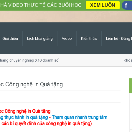
HÁ VIDEO THỰC TẾ CÁC BUỔI HỌC
XEM LUÔN
Giới thiệu
Lịch khai giảng
Video
Kiến thức
Liên hệ - Đăng 
ng chuyên nghiệp X10 doanh số
Khóa họ
ọc Công nghệ in Quà tặng
ọc Công nghệ in Quà tặng
g thực hành in quà tặng
-
Tham quan nhanh trung tâm
 các bí quyết đỉnh của công nghệ in quà tặng)