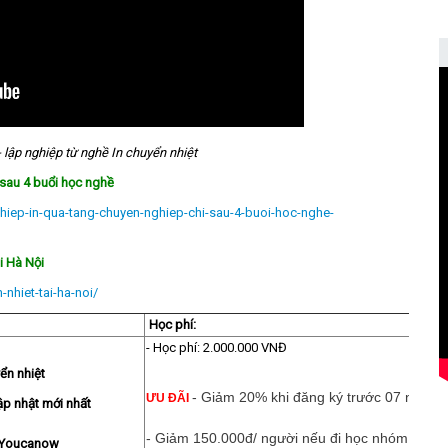
 lập nghiệp từ nghề In chuyển nhiệt
 sau 4 buổi học nghề
ghiep-in-qua-tang-chuyen-nghiep-chi-sau-4-buoi-hoc-nghe-
i Hà Nội
nhiet-tai-ha-noi/
Học phí:
- Học phí: 2.000.000 VNĐ
ển nhiệt
- Giảm 20% khi đăng ký trước 07 ngày
ƯU ĐÃI
ập nhật mới nhất
- Giảm 150.000đ/ người nếu đi học nhóm 3 ngư
i Youcanow