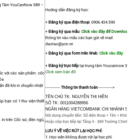
rung Tâm YouCanNow 389 –
Hướng dẫn đăng ký học:
+
Đăng ký qua điện thoại
: 0906.434.590
+
Đăng ký qua mẫu
:
Click vào đây để Download
. Sau
thông tin vào mẫu các bạn gửi về mail:
daotao@ycn.vn
+
Đăng ký qua form trên Web
:
Click vào đây
+
Đăng ký trực tiếp
tại trung tâm Youcannow 391 Trư
Click xem bản đồ
cốc với các sản phẩm: cốc
hóa
ấn đề khi in chuyển nhiệt
------------
Thông tin thanh toán
----------->
TÊN CHỦ TK: NGUYỄN THỊ HIỀN
úp bạn có 1 thư viện thiết
SỐ TK: 0011004288956
NGÂN HÀNG VIETCOMBANK CHI NHÁNH SỞ GIA
Nội dung chuyển tiền: Số điện thoại + Tên + Khóa học i
. In trên Cốc sứ, đèn ngủ,
Hoặc nộp trực tiếp tại Tầng 4 - 389 Trường Chinh
LƯU Ý VỀ VIỆC RÚT LẠI HỌC PHÍ:
1. Học viên không được rút lại học phí.