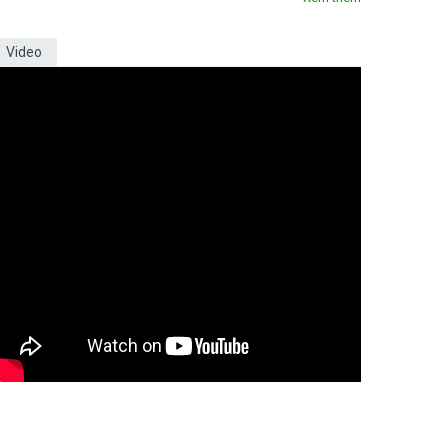
Video
ời