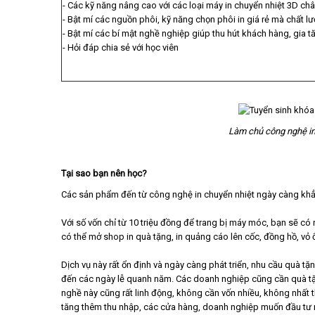
- Các kỹ năng nâng cao với các loại máy in chuyển nhiệt 3D châ
- Bật mí các nguồn phôi, kỹ năng chọn phôi in giá rẻ mà chất l
- Bật mí các bí mật nghề nghiệp giúp thu hút khách hàng, gia 
- Hỏi đáp chia sẻ với học viên
Làm chủ công nghệ in
Tại sao bạn nên học?
Các sản phẩm đến từ công nghệ in chuyển nhiệt ngày càng khẳn
Với số vốn chỉ từ 10 triệu đồng để trang bị máy móc, bạn sẽ có
có thể mở shop in quà tặng, in quảng cáo lên cốc, đồng hồ, vỏ ố
Dịch vụ này rất ổn định và ngày càng phát triển, nhu cầu quà tặn
đến các ngày lễ quanh năm. Các doanh nghiệp cũng cần quà tặn
nghề này cũng rất linh động, không cần vốn nhiều, không nhất t
tăng thêm thu nhập, các cửa hàng, doanh nghiệp muốn đầu tư 