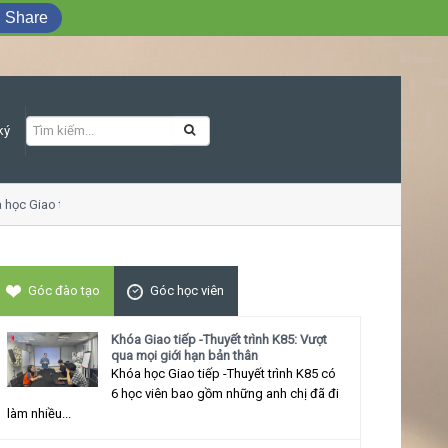
Share
ký
c Giao tiếp ứng xử thu hút
Góc đào tạo
Góc học viên
Khóa Giao tiếp -Thuyết trình K85: Vượt
qua mọi giới hạn bản thân
Khóa học Giao tiếp -Thuyết trình K85 có
6 học viên bao gồm những anh chị đã đi
làm nhiều...