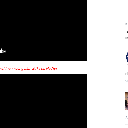
K
Đ
I
iệt thành công năm 2015 tại Hà Nội
n
2
2