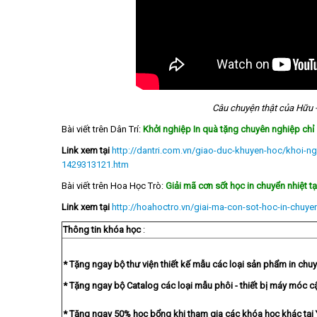
Câu chuyện thật của Hữu -
Bài viết trên Dân Trí:
Khởi nghiệp In quà tặng chuyên nghiệp chỉ
Link xem tại
http://dantri.com.vn/giao-duc-khuyen-hoc/khoi-n
1429313121.htm
Bài viết trên Hoa Học Trò:
Giải mã cơn sốt học in chuyển nhiệt tạ
Link xem tại
http://hoahoctro.vn/giai-ma-con-sot-hoc-in-chuyen-
Thông tin khóa học
:
* Tặng ngay bộ thư viện thiết kế mẫu các loại sản phẩm in chuy
* Tặng ngay bộ Catalog các loại mẫu phôi - thiết bị máy móc c
* Tặng ngay 50% học bổng khi tham gia các khóa học khác tạ