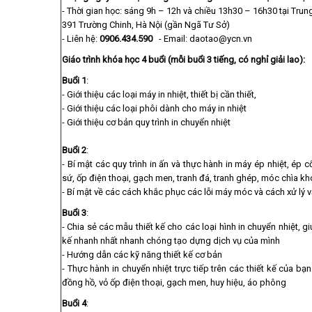
- Thời gian học: sáng 9h – 12h và chiều 13h30 – 16h30 tại T
391 Trường Chinh, Hà Nội (gần Ngã Tư Sở)
- Liên hệ:
0906.434.590
- Email: daotao@ycn.vn
Giáo trình khóa học 4 buổi (mỗi buổi 3 tiếng, có nghỉ giải lao):
Buổi 1
:
- Giới thiệu các loại máy in nhiệt, thiết bị cần thiết,
- Giới thiệu các loại phôi dành cho máy in nhiệt
- Giới thiệu cơ bản quy trình in chuyển nhiệt
Buổi 2
:
- Bí mật các quy trình in ấn và thực hành in máy ép nhiệt, ép 
sứ, ốp điện thoại, gạch men, tranh đá, tranh ghép, móc chìa k
- Bí mật về các cách khắc phục các lỗi máy móc và cách xử lý v
Buổi 3
:
- Chia sẻ các mẫu thiết kế cho các loại hình in chuyển nhiệt, gi
kế nhanh nhất nhanh chóng tạo dựng dịch vụ của mình
- Hướng dẫn các kỹ năng thiết kế cơ bản
- Thực hành in chuyển nhiệt trực tiếp trên các thiết kế của bạn
đồng hồ, vỏ ốp điện thoại, gạch men, huy hiệu, áo phông
Buổi 4
: