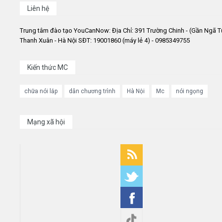
Liên hệ
Trung tâm đào tạo YouCanNow: Địa Chỉ: 391 Trường Chinh - (Gần Ngã T
Thanh Xuân - Hà Nội SĐT: 19001860 (máy lẻ 4) - 0985349755
Kiến thức MC
chữa nói lắp
dẫn chương trình
Hà Nội
Mc
nói ngọng
Mạng xã hội