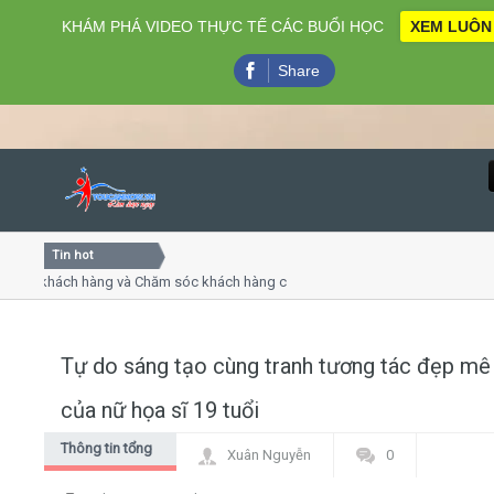
KHÁM PHÁ VIDEO THỰC TẾ CÁC BUỔI HỌC
XEM LUÔN
Share
Tin hot
Close
ụ khách hàng và Chăm sóc khách hàng chuyên nghiệp
Khóa h
p - thuyết trình online
Khóa họ
chiều thứ 4, 7
Khóa h
Tự do sáng tạo cùng tranh tương tác đẹp mê 
Home
của nữ họa sĩ 19 tuổi
Giới thiệu
Thông tin tổng
Xuân Nguyễn
0
hợp
Lịch khai giảng