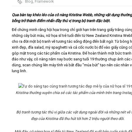
Blog
,
Framework
Video
Qua bàn tay khéo léo của cô nàng Kristina Webb, những vật dụng thườn
bỗng trở thành điểm nhấn đầy thú vị trong bộ tranh đặc biệt.
Kiến thức
Để chứng minh rằng hội họa trong chỉ giới hạn trên trang giấy trắng cùn
những cây bút màu, nữ họa sĩ trẻ tuổi đến từ New Zealand Kristina Web
cho ra đời một bộ tranh vẽ tương tác sống động đến bất ngờ. Từ bông 
Liên hệ - Đăng ký
xinh đẹp, đĩa salad, mỳ spaghetti và cả cốc nước bị đổ vào giấy cũng c
góp mặt trong các tác phẩm của Kristina. Để hoàn thành một bức tranh
đáo như vậy, cô nàng năm nay bước sang tuổi 19 thường chụp ảnh các
dùng, scan chúng lên máy tính và bắt đầu "múa bút" tạo nên các nhân v
lung linh.
Tìm kiếm
Kristina thường xuyên chia sẻ các tác phẩm của mình trên trang Insta
Bộ tranh tương tác thú vị giữa các vật dụng ngoài đời và những nét vẽ 
đẹp
của Kristina đã thu hút tới hơn 2 triệu người theo dõi.
Mới đây, cô nàng họa sĩ đến từ New Zealand đã xuất bản cuốn sách đầ