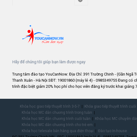
Hãy để chúng tôi giúp bạn làm được ngay
Trung tâm đào tạo YouCanNow: Địa Chỉ: 391 Trường Chinh - (Gần Ngã T
Thanh Xuân - Hà Nội SĐT: 19001860 (máy lẻ 4) - 0985349755 Đang có 
trình đặc biệt giảm 20% học phí cho học viên đăng ký trước khai giảng 7
Khóa học giao tiếp thuyết trình 3-5-7
Khóa giao tiếp thuyết trình cuối
Khóa học MC dẫn chương trình trong tuần
Khóa học MC dẫn chương trình cuối tuần
Khóa học MC chuyên dẫn
Khóa học MC dẫn chương trình cho trẻ em
Khóa học telesale bán hàng qua điện thoại
Đào tạo In-house
ĐC:391 Trường Chinh/HN - SĐT: 19001860 (máy lẻ 4) - 0985349755. Trung