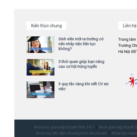
Kiến thức chung
Liên hệ
Sinh viên mới ra trường có
Trung tâm
nên nhảy việc liên tục
Trường Chi
không?
Hà Nội SĐT
3 thói quen giúp bạn nâng
cao cơ hội trúng tuyển
3 quy tắc vàng khi viết CV xin
việc
Khóa học giao tiếp thuyết trình 3-5-7
Khóa giao tiếp thuyết t
Khóa học MC dẫn chương trình cho trẻ em
Khóa học teles