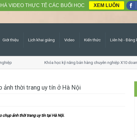
HÁ VIDEO THỰC TẾ CÁC BUỔI HỌC
XEM LUÔN
Giới thiệu
Lịch khai giảng
Video
Kiến thức
Liên hệ - Đăng 
hiệp
Khóa học kỹ năng bán hàng chuyên nghiệp X10 doanh 
ảnh thời trang uy tín ở Hà Nội
 chụp ảnh thời trang uy tín tại Hà Nội.