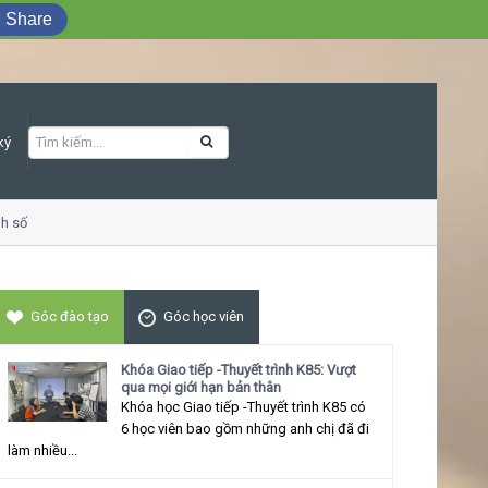
Share
ký
số
Khóa học Giao tiếp ứng xử thu hút
Góc đào tạo
Góc học viên
Khóa Giao tiếp -Thuyết trình K85: Vượt
qua mọi giới hạn bản thân
Khóa học Giao tiếp -Thuyết trình K85 có
6 học viên bao gồm những anh chị đã đi
làm nhiều...