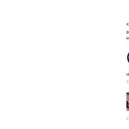
K
Đ
I
n
2
2