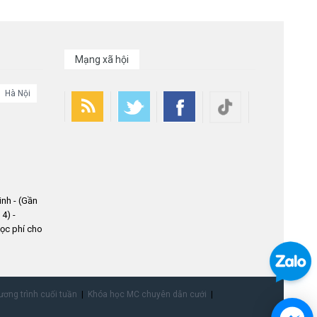
Mạng xã hội
Hà Nội
nh - (Gần
4) -
ọc phí cho
ơng trình cuối tuần
Khóa học MC chuyên dẫn cưới