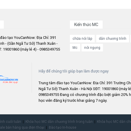
Kiến thức MC
 đào tạo YouCanNow: Địa Chỉ: 391
chữa nói lắp
dẫn chương trình
nh - (Gần Ngã Tư Sở) Thanh Xuân -
Mc
nói ngọng
: 19001860 (máy lẻ 4) - 0985349755
Hãy để chúng tôi giúp bạn làm được ngay
Trung tâm đào tạo YouCanNow: Địa Chỉ: 391 Trường Chi
Ngã Tư Sở) Thanh Xuân - Hà Nội SĐT: 19001860 (máy lẻ 
0985349755 Đang có chương trình đặc biệt giảm 20% h
học viên đăng ký trước khai giảng 7 ngày.
rình cuối tuần
Khóa học MC dẫn chương trình trong tuần
Khóa học MC dẫn chư
ale bán hàng qua điện thoại
Đào tạo In-house