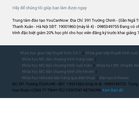
Hãy để chúng tôi giúp bạn làm được ngay
Trung tâm đào tạo YouCanNow: Địa Chỉ: 391 Trường Chinh - (Gần Ngã T
Thanh Xuân - Hà Nội SĐT: 19001860 (máy lẻ 4) - 0985349755 Đang có 
trình đặc biệt giảm 20% học phí cho học viên đăng ký trước khai giảng 7
Khóa học giao tiếp thuyết trình 3-5-7
Khóa giao tiếp thuyết trình cuối
Khóa học MC dẫn chương trình trong tuần
Khóa học MC dẫn chương trình cuối tuần
Khóa học MC chuyên dẫn
Khóa học MC dẫn chương trình cho trẻ em
Khóa học telesale bán hàng qua điện thoại
Đào tạo In-house
ĐC:391 Trường Chinh/HN - SĐT: 19001860 (máy lẻ 4) - 0985349755. Trung
trực thuộc CÔNG TY TNHH YÊU CONTENT NETWORK.
Xem Bản đồ