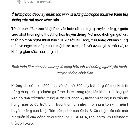
Blog
,
Framework
Video
Ý tưởng độc đáo này nhằm tôn vinh và tưởng nhớ nghệ thuật vẽ tranh tru
thống của đất nước Nhật Bản.
Kiến thức
Từ lâu nay, đất nước Nhật Bản vốn luôn rất coi trọng truyền thống, nguồn
việc phát triển nghệ thuật hội họa truyền thống. Với mục đích gìn giữ và 
triển bộ môn nghệ thuật này của xứ sở Phù Tang, cửa hàng chuyên cun
Liên hệ - Đăng ký
màu vẽ Pigment đã phủ kín một bức tường dài với 4200 lọ bột màu vẽ, t
không gian sắc màu lung linh.
Buổi triển lãm nho nhỏ nhưng vô cùng hữu ích với những người yêu thích 
truyền thống Nhật Bản.
Tìm kiếm
Không chỉ có hơn 4200 màu vẽ sặc sỡ, 200 cây bút lông đủ mọi kích t
công dụng cũng "chiếm giữ" một bức tường rộng lớn khác. Các loại giấ
keo hồ dán cổ truyền cũng được lựa chọn kỹ lưỡng và trưng bày cẩn th
hàng màu vẽ đã trở thành buổi triển lãm nho nhỏ nhằm tôn vinh nền 
truyền thống của Nhật Bản cũng như của Châu Á. Cửa tiệm đa sắc mà
sự quản lý của công ty Warehouse TERRADA, toạ lạc tại khu Shinag
thủ đô Tokyo.