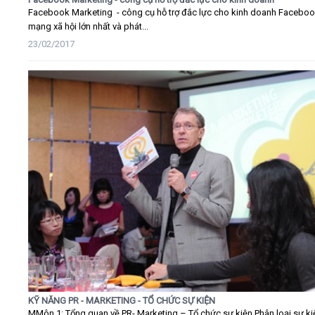
Facebook Marketing - công cụ hỗ trợ đắc lực cho kinh doanh Faceboo
mạng xã hội lớn nhất và phát...
23/02/2017
KỸ NĂNG PR - MARKETING - TỔ CHỨC SỰ KIỆN
MMôn 1: Tổng quan về PR- Marketing – Tổ chức sự kiện Phân loại sự ki