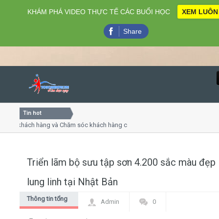
KHÁM PHÁ VIDEO THỰC TẾ CÁC BUỔI HỌC
XEM LUÔN
Share
Tin hot
Close
ụ khách hàng và Chăm sóc khách hàng chuyên nghiệp
Khóa h
p - thuyết trình online
Khóa h
chiều thứ 4, 7
Khóa h
Triển lãm bộ sưu tập sơn 4.200 sắc màu đẹp
Home
lung linh tại Nhật Bản
Giới thiệu
Thông tin tổng
Admin
0
hợp
Lịch khai giảng