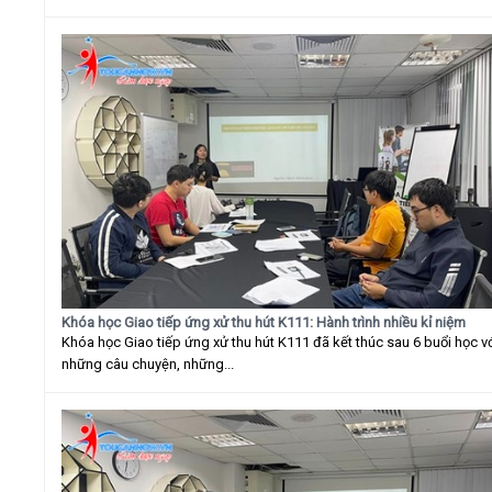
Khóa học Giao tiếp ứng xử thu hút K111: Hành trình nhiều kỉ niệm
Khóa học Giao tiếp ứng xử thu hút K111 đã kết thúc sau 6 buổi học v
những câu chuyện, những...