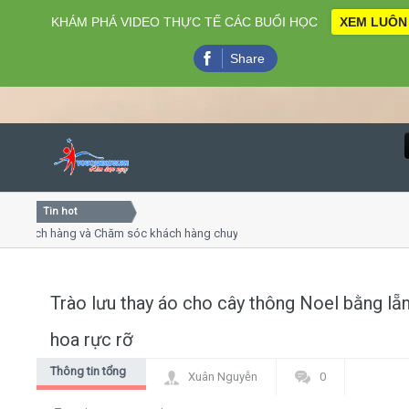
KHÁM PHÁ VIDEO THỰC TẾ CÁC BUỔI HỌC
XEM LUÔN
Share
Tin hot
Close
hách hàng và Chăm sóc khách hàng chuyên nghiệp
Khóa học 
 thuyết trình online
Khóa học "
ều thứ 4, 7
Khóa học 
Trào lưu thay áo cho cây thông Noel bằng lẵ
Home
hoa rực rỡ
Giới thiệu
Thông tin tổng
Xuân Nguyễn
0
hợp
Lịch khai giảng