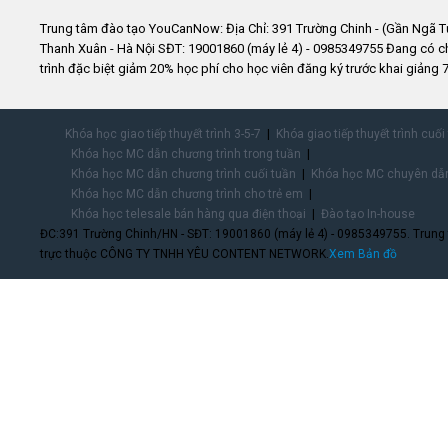
Trung tâm đào tạo YouCanNow: Địa Chỉ: 391 Trường Chinh - (Gần Ngã T
Thanh Xuân - Hà Nội SĐT: 19001860 (máy lẻ 4) - 0985349755 Đang có 
trình đặc biệt giảm 20% học phí cho học viên đăng ký trước khai giảng 7
Khóa học giao tiếp thuyết trình 3-5-7
Khóa giao tiếp thuyết trình cuối
Khóa học MC dẫn chương trình trong tuần
Khóa học MC dẫn chương trình cuối tuần
Khóa học MC chuyên dẫn
Khóa học MC dẫn chương trình cho trẻ em
Khóa học telesale bán hàng qua điện thoại
Đào tạo In-house
ĐC:391 Trường Chinh/HN - SĐT: 19001860 (máy lẻ 4) - 0985349755. Trung
trực thuộc CÔNG TY TNHH YÊU CONTENT NETWORK.
Xem Bản đồ