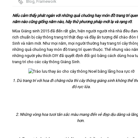
Blog
,
Framework
Video
Nếu cảm thấy phát ngán với những quả chuông hay món đồ trang trí que
năm nào cũng giống năm nào, hãy thử phương pháp mới lạ và rạng rỡ.
Kiến thức
Mùa Giáng sinh 2015 đã đến rất gần, hiện người người nhà nhà đều đan
rịch chuẩn bị cây thông trang trí thật đẹp và đầy ấn tượng để chào đón
Sinh và năm mới. Như mọi năm, mọi người thường hay trang trí cây thô
Liên hệ - Đăng ký
những quả chuông hay món đồ trang trí quen thuộc. Thế nhưng vào năm
những người yêu thích DIY đã quyết định đổi gió bằng cách dùng hoa t
trang trí cho các cây thông Giáng Sinh.
Tìm kiếm
1. Dù trang trí với hoa đi chăng nữa thì cây thông giáng sinh không thể t
đỏ rực lửa.
2. Những vòng hoa tươi tắn sắc màu mang đến vẻ đẹp dịu dàng và lãn
hơn.