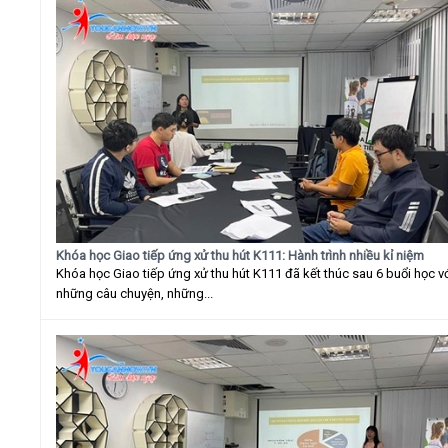
Khóa học Giao tiếp ứng xử thu hút K111: Hành trình nhiều kỉ niệm
Khóa học Giao tiếp ứng xử thu hút K111 đã kết thúc sau 6 buổi học v
những câu chuyện, những...