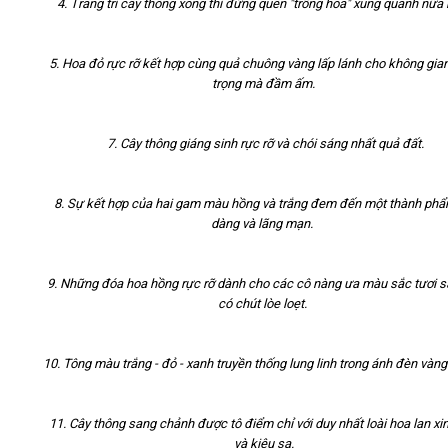
4. Trang trí cây thông xong thì đừng quên "trồng hoa" xung quanh nữa
5. Hoa đỏ rực rỡ kết hợp cùng quả chuông vàng lấp lánh cho không gia
trọng mà đầm ấm.
7. Cây thông giáng sinh rực rỡ và chói sáng nhất quả đất.
8. Sự kết hợp của hai gam màu hồng và trắng đem đến một thành phẩ
dàng và lãng mạn.
9. Những đóa hoa hồng rực rỡ dành cho các cô nàng ưa màu sắc tươi s
có chút lòe loẹt.
10. Tông màu trắng - đỏ - xanh truyền thống lung linh trong ánh đèn vàn
11. Cây thông sang chảnh được tô điểm chỉ với duy nhất loài hoa lan xi
và kiêu sa.