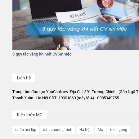
3 quy tắc vàng khi viết CV xin việc
Liên hệ
Trung tâm đào tạo YouCanNow: Địa Chỉ: 391 Trường Chinh - (Gần Ngã T
Thanh Xuân - Hà Nội SĐT: 19001860 (máy lẻ 4) - 0985349755
Kiến thức MC
chữa nói lắp
dẫn chương trình
Hà Nội
Mc
nói ngọng