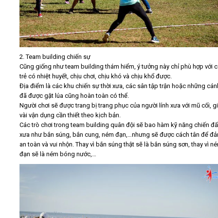
2. Team building chiến sự
Cũng giống như team building thám hiểm, ý tưởng này chỉ phù hợp với 
trẻ có nhiệt huyết, chịu chơi, chịu khó và chịu khổ được.
Địa điểm là các khu chiến sự thời xưa, các sân tập trận hoặc những cá
đã được gặt lúa cũng hoàn toàn có thể.
Người chơi sẽ được trang bị trang phục của người lính xưa với mũ cối, gi
vài vận dụng cần thiết theo kịch bản.
Các trò chơi trong team building quân đội sẽ bao hàm kỹ năng chiến đấ
xưa như bắn súng, bắn cung, ném đạn,…nhưng sẽ được cách tân để đ
an toàn và vui nhộn. Thay vì bắn súng thật sẽ là bắn súng sơn, thay vì n
đạn sẽ là ném bóng nước,…