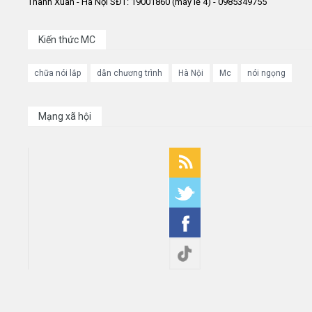
Thanh Xuân - Hà Nội SĐT: 19001860 (máy lẻ 4) - 0985349755
Kiến thức MC
chữa nói lắp
dẫn chương trình
Hà Nội
Mc
nói ngọng
Mạng xã hội