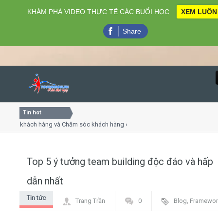
KHÁM PHÁ VIDEO THỰC TẾ CÁC BUỔI HỌC
XEM LUÔN
Share
Tin hot
Close
 khách hàng và Chăm sóc khách hàng chuyên nghiệp
Khóa h
 - thuyết trình online
Khóa họ
hiều thứ 4, 7
Khóa họ
Top 5 ý tưởng team building độc đáo và hấp
Home
dẫn nhất
Giới thiệu
Tin tức
Trang Trần
0
Blog
,
Framewor
Lịch khai giảng