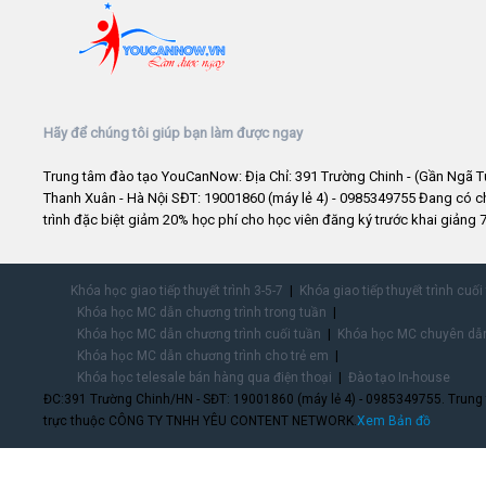
Hãy để chúng tôi giúp bạn làm được ngay
Trung tâm đào tạo YouCanNow: Địa Chỉ: 391 Trường Chinh - (Gần Ngã T
Thanh Xuân - Hà Nội SĐT: 19001860 (máy lẻ 4) - 0985349755 Đang có 
trình đặc biệt giảm 20% học phí cho học viên đăng ký trước khai giảng 7
Khóa học giao tiếp thuyết trình 3-5-7
Khóa giao tiếp thuyết trình cuối
Khóa học MC dẫn chương trình trong tuần
Khóa học MC dẫn chương trình cuối tuần
Khóa học MC chuyên dẫn
Khóa học MC dẫn chương trình cho trẻ em
Khóa học telesale bán hàng qua điện thoại
Đào tạo In-house
ĐC:391 Trường Chinh/HN - SĐT: 19001860 (máy lẻ 4) - 0985349755. Trung
trực thuộc CÔNG TY TNHH YÊU CONTENT NETWORK.
Xem Bản đồ