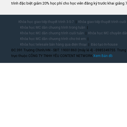
trình đặc biệt giảm 20% học phí cho học viên đăng ký trước khai giảng 7
Khóa học giao tiếp thuyết trình 3-5-7
Khóa giao tiếp thuyết trình cuối
Khóa học MC dẫn chương trình trong tuần
Khóa học MC dẫn chương trình cuối tuần
Khóa học MC chuyên dẫn
Khóa học MC dẫn chương trình cho trẻ em
Khóa học telesale bán hàng qua điện thoại
Đào tạo In-house
ĐC:391 Trường Chinh/HN - SĐT: 19001860 (máy lẻ 4) - 0985349755. Trung
trực thuộc CÔNG TY TNHH YÊU CONTENT NETWORK.
Xem Bản đồ