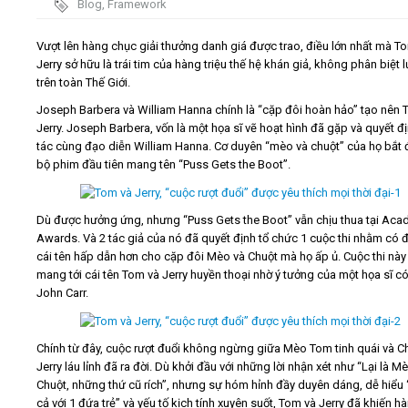
Blog
,
Framework
Video
Vượt lên hàng chục giải thưởng danh giá được trao, điều lớn nhất mà T
Jerry sở hữu là trái tim của hàng triệu thế hệ khán giả, không phân biệt l
trên toàn Thế Giới.
Kiến thức
Joseph Barbera và William Hanna chính là “cặp đôi hoàn hảo” tạo nên 
Jerry. Joseph Barbera, vốn là một họa sĩ vẽ hoạt hình đã gặp và quyết đ
Liên hệ - Đăng ký
tác cùng đạo diễn William Hanna. Cơ duyên “mèo và chuột” của họ bắt 
bộ phim đầu tiên mang tên “Puss Gets the Boot”.
Dù được hưởng ứng, nhưng “Puss Gets the Boot” vẫn chịu thua tại Ac
Tìm kiếm
Awards. Và 2 tác giả của nó đã quyết định tổ chức 1 cuộc thi nhằm có 
cái tên hấp dẫn hơn cho cặp đôi Mèo và Chuột mà họ ấp ủ. Cuộc thi này
mang tới cái tên Tom và Jerry huyền thoại nhờ ý tưởng của một họa sĩ có
John Carr.
Chính từ đây, cuộc rượt đuổi không ngừng giữa Mèo Tom tinh quái và C
Jerry láu lỉnh đã ra đời. Dù khởi đầu với những lời nhận xét như “Lại là M
Chuột, những thứ cũ rích”, nhưng sự hóm hỉnh đầy duyên dáng, dễ hiểu
cả với 1 đứa trẻ” và yếu tố kịch tính xuyên suốt, Tom và Jerry đã khiến h