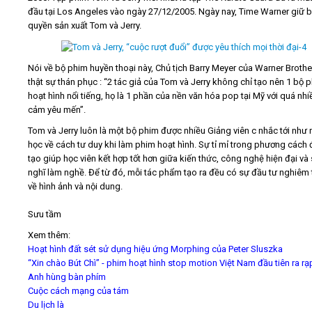
đầu tại Los Angeles vào ngày 27/12/2005. Ngày nay, Time Warner giữ 
quyền sản xuất Tom và Jerry.
Nói về bộ phim huyền thoại này, Chủ tịch Barry Meyer của Warner Brothe
thật sự thán phục : “2 tác giả của Tom và Jerry không chỉ tạo nên 1 bộ 
hoạt hình nổi tiếng, họ là 1 phần của nền văn hóa pop tại Mỹ với quá nhi
cảm yêu mến”.
Tom và Jerry luôn là một bộ phim được nhiều Giảng viên c nhắc tới như 
học về cách tư duy khi làm phim hoạt hình. Sự tỉ mỉ trong phương cách
tạo giúp học viên kết hợp tốt hơn giữa kiến thức, công nghệ hiện đại và
nghĩ làm nghề. Để từ đó, mỗi tác phẩm tạo ra đều có sự đầu tư nghiêm 
về hình ảnh và nội dung.
Sưu tầm
Xem thêm:
Hoạt hình đất sét sử dụng hiệu ứng Morphing của Peter Sluszka
“Xin chào Bút Chì” - phim hoạt hình stop motion Việt Nam đầu tiên ra rạ
Anh hùng bàn phím
Cuộc cách mạng của tám
Du lịch là