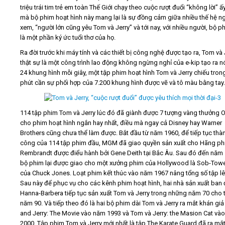
triệu trái tim trẻ em toàn Thế Giới chạy theo cuộc rượt đuổi “không lời” ấy.
mà bộ phim hoạt hình này mang lại là sự đồng cảm giữa nhiều thế hệ n
xem, “người lớn cũng yêu Tom và Jerry” và tới nay, với nhiều người, bộ p
là một phần ký ức tuổi thơ của họ.
Ra đời trước khi máy tính và các thiết bị công nghệ được tạo ra, Tom và 
thật sự là một công trình lao động không ngừng nghỉ của e-kip tạo ra nó
24 khung hình mỗi giây, một tập phim hoạt hình Tom và Jerry chiếu tro
phút cần sự phối hợp của 7.200 khung hình được vẽ và tô màu bằng tay.
114 tập phim Tom và Jerry lúc đó đã giành được 7 tượng vàng thưởng 
cho phim hoạt hình ngắn hay nhất, điều mà ngay cả Disney hay Warner
Brothers cũng chưa thể làm được. Bắt đầu từ năm 1960, để tiếp tục thà
công của 114 tập phim đầu, MGM đã giao quyền sản xuất cho Hãng p
Rembrandt được điểu hành bởi Gene Deith tại Bắc Âu. Sau đó đến năm
bộ phim lại được giao cho một xưởng phim của Hollywood là Sob-Towe
của Chuck Jones. Loạt phim kết thúc vào năm 1967 nâng tổng số tập lê
Sau này để phục vụ cho các kênh phim hoạt hình, hai nhà sản xuất ban 
Hanna-Barbera tiếp tục sản xuất Tom và Jerry trong những năm 70 cho 
năm 90. Và tiếp theo đó là hai bộ phim dài Tom và Jerry ra mắt khán giả
and Jerry: The Movie vào năm 1993 và Tom và Jerry: the Masion Cat và
2000. Tập phim Tom và Jerry mới nhất là tập The Karate Guard đã ra mắt