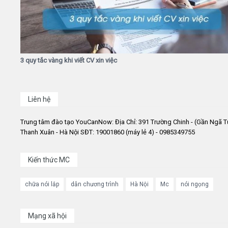
3 quy tắc vàng khi viết CV xin việc
Liên hệ
Trung tâm đào tạo YouCanNow: Địa Chỉ: 391 Trường Chinh - (Gần Ngã T
Thanh Xuân - Hà Nội SĐT: 19001860 (máy lẻ 4) - 0985349755
Kiến thức MC
chữa nói lắp
dẫn chương trình
Hà Nội
Mc
nói ngọng
Mạng xã hội