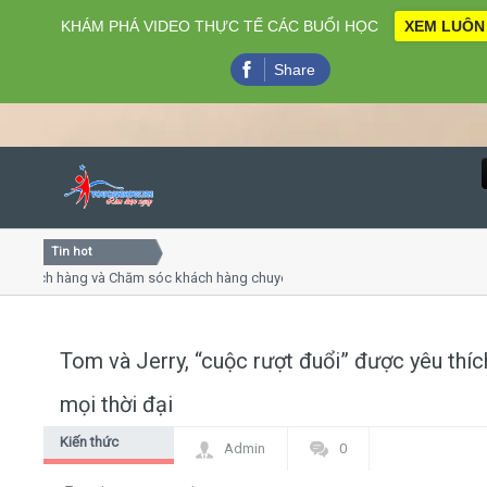
KHÁM PHÁ VIDEO THỰC TẾ CÁC BUỔI HỌC
XEM LUÔN
Share
Tin hot
Close
hách hàng và Chăm sóc khách hàng chuyên nghiệp
Khóa học 
 thuyết trình online
Khóa học "
ều thứ 4, 7
Khóa học 
Tom và Jerry, “cuộc rượt đuổi” được yêu thíc
Home
mọi thời đại
Giới thiệu
Kiến thức
Admin
0
chung
Lịch khai giảng