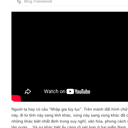
Blog
,
Framework
Video
Kiến thức
Liên hệ - Đăng ký
Tìm kiếm
Người ta hay có câu “Nhập gia tùy tục”. Trên mảnh đất hình chữ
này, đi từ tỉnh này sang tỉnh khác, vùng này sang vùng khác đã 
những khác biệt nhất định trong suy nghĩ, văn hóa, phong cách 
tập quán… Và sự khác biệt ấy càng rõ nét hơn ở hai miền Nam,