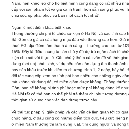
Nam, nên khéo léo cho họ biết mình cũng đang có rất nhiều nh
cấp với sản phẩm tốt và giá cạnh tranh hơn sẵn sàng phục vụ, 
chịu sức ép phải phục vụ bạn một cách tốt nhất”.
Ngàn lẻ một điểm khác biệt khác
Thông thường chi phí tổ chức sự kiện ở Hà Nội và các tỉnh cao 
Sài Gòn do giá cả các hạng mục đầu vào thường cao hơn: Giá i
thuê PG, địa điểm, âm thanh ánh sáng… thường cao hơn từ 10
15%. Đây là điều chúng ta cần chú ý để dự trù ngân sách tổ chứ
kiện cho sát với thực tế. Cần chú ý thêm các vấn đề về thời gia
dựng (set up) phát sinh, ví dụ nếu cần dàn dựng âm thanh ánh 
hay sân khấu trước khi diễn ra chương trình 1, 2 ngày, hãy hỏi r
đối tác cung cấp xem họ tính phí bao nhiêu cho những ngày dà
mà không sử dụng đó, có miễn giảm được không. Thông thường
Gòn, bạn sẽ không bị tính phí hoặc mức phí không đáng kể như
Hà Nội rất có thể bạn có thể phải trả thêm chi phí tương đương 
thời gian sử dụng cho việc dàn dựng trước này.
Về thủ tục pháp lý, giấy phép và các vấn đề liên quan tới cơ qua
chức năng, ở đâu cũng có những điểm tích cực, tiêu cực riêng 
ở miền Nam thường thì làm đúng luật, tìm đúng người và đóng t