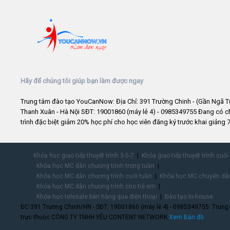
Hãy để chúng tôi giúp bạn làm được ngay
Trung tâm đào tạo YouCanNow: Địa Chỉ: 391 Trường Chinh - (Gần Ngã T
Thanh Xuân - Hà Nội SĐT: 19001860 (máy lẻ 4) - 0985349755 Đang có 
trình đặc biệt giảm 20% học phí cho học viên đăng ký trước khai giảng 7
Khóa học giao tiếp thuyết trình 3-5-7
Khóa giao tiếp thuyết trình cuối
Khóa học MC dẫn chương trình trong tuần
Khóa học MC dẫn chương trình cuối tuần
Khóa học MC chuyên dẫn
Khóa học MC dẫn chương trình cho trẻ em
Khóa học telesale bán hàng qua điện thoại
Đào tạo In-house
ĐC:391 Trường Chinh/HN - SĐT: 19001860 (máy lẻ 4) - 0985349755. Trung
trực thuộc CÔNG TY TNHH YÊU CONTENT NETWORK.
Xem Bản đồ