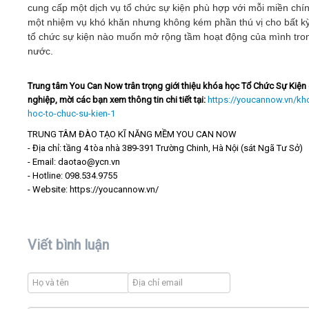
cung cấp một dịch vụ tổ chức sự kiện phù hợp với mỗi miền chín
một nhiệm vụ khó khăn nhưng không kém phần thú vị cho bất k
tổ chức sự kiện nào muốn mở rộng tầm hoạt động của mình tro
nước.
Trung tâm You Can Now trân trọng giới thiệu khóa học Tổ Chức Sự Kiện
nghiệp, mời các bạn xem thông tin chi tiết tại:
https://youcannow.vn/kh
hoc-to-chuc-su-kien-1
TRUNG TÂM ĐÀO TẠO KĨ NĂNG MỀM YOU CAN NOW
- Địa chỉ: tầng 4 tòa nhà 389-391 Trường Chinh, Hà Nội (sát Ngã Tư Sở)
- Email: daotao@ycn.vn
- Hotline: 098.534.9755
- Website: https://youcannow.vn/
Viết bình luận