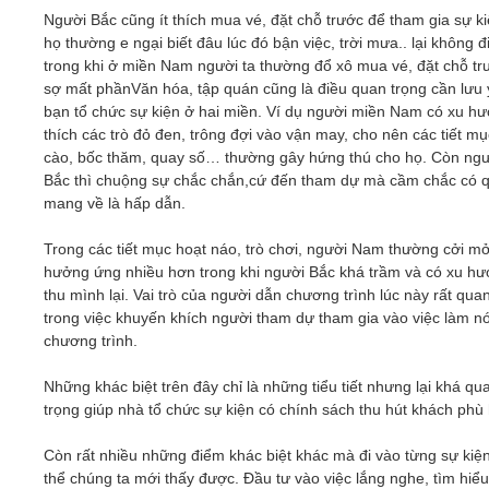
Người Bắc cũng ít thích mua vé, đặt chỗ trước để tham gia sự ki
họ thường e ngại biết đâu lúc đó bận việc, trời mưa.. lại không 
trong khi ở miền Nam người ta thường đổ xô mua vé, đặt chỗ tr
sợ mất phầnVăn hóa, tập quán cũng là điều quan trọng cần lưu 
bạn tổ chức sự kiện ở hai miền. Ví dụ người miền Nam có xu h
thích các trò đỏ đen, trông đợi vào vận may, cho nên các tiết mụ
cào, bốc thăm, quay số… thường gây hứng thú cho họ. Còn ng
Bắc thì chuộng sự chắc chắn,cứ đến tham dự mà cầm chắc có 
mang về là hấp dẫn.
Trong các tiết mục hoạt náo, trò chơi, người Nam thường cởi m
hưởng ứng nhiều hơn trong khi người Bắc khá trầm và có xu h
thu mình lại. Vai trò của người dẫn chương trình lúc này rất qua
trong việc khuyến khích người tham dự tham gia vào việc làm n
chương trình.
Những khác biệt trên đây chỉ là những tiểu tiết nhưng lại khá qu
trọng giúp nhà tổ chức sự kiện có chính sách thu hút khách phù
Còn rất nhiều những điểm khác biệt khác mà đi vào từng sự kiệ
thể chúng ta mới thấy được. Đầu tư vào việc lắng nghe, tìm hiể