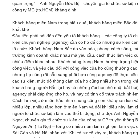
quan trọng” – Anh Nguyễn Đức Bộ - chuyên gia tổ chức sự kiện 
công ty MC (tp.HCM) khẳng định
Khách hàng miền Nam trọng hiệu quả, khách hàng miền Bắc đòi
khắt khe
Đầu tiên phải nói đến đến yếu tố khách hàng – các công ty tổ c
kiện chuyên nghiệp (agency) cần có họ để có những sự kiện cầ
tổ chức. Khách hàng Nam Bắc do văn hóa, phong cách sống, m
trường kinh doanh khác nhau mà yêu cầu, cách thức làm việc c
nhiều điểm khác nhau. Khách hàng trong Nam thường trọng hiệ
công việc, và yêu cầu đối với công việc của họ cũng thường ca
nhưng họ cũng rất sẵn sang phối hợp cùng agency để thực hiện 
các sự kiện, mức độ thông cảm của họ cũng nhiều hơn trong khi
khách hàng người Bắc lại hay có những đòi hỏi nhỏ nhặt bắt bu
agency phải đáp ứng cho họ, và hay có tính đổ thừa trách nhiệm
Cách làm việc ở miền Bắc nhìn chung cũng còn khá quan lieu v
nhiều lớp, nhiều tầng hơn ở miền Nam và đôi khi điều này làm c
người tổ chức sự kiện lâm vào thế bị động, chờ đợi. Anh Nguyễn
Ngọc, chuyên gia tổ chức sự kiện của công ty CP truyền thông 
Nguyên An (Hà Nội) – từng có nhiều năm kinh nghiệm làm việc 
Sài Gòn và Hà Nội nhận xét “Khi có sự cố xảy ra, khách hàng n