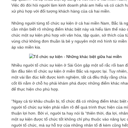
Việc đó đòi hỏi người làm kinh doanh phải am hiểu và có cách 
xử phù hợp với đối tượng khách hàng của cả hai miền.
Những người từng tổ chức sự kiện ở cả hai miền Nam, Bắc là n
cần nhận biết rõ những điểm khác biệt này và hiểu làm thế nào 
chức một sự kiện phù hợp với văn hóa, tập quán, sở thích của t
vùng chứ không đơn thuần là bê y nguyên một mô hình từ miền
áp vào miền kia.
Nhiều người tổ chức sự kiện ở Sài Gòn gặp một số rắc rối ban đ
lần đầu tiên tổ chức sự kiện ở miền Bắc và ngược lại. Tuy nhiên
một vài lần đúc kết được kinh nghiệm, tất cả đều thấy rằng chìa
cốt lõi nằm ở chỗ họ phải khám phá được những điểm khác nha
để thực hiện cho phù hợp.
“Ngay cả từ khâu chuẩn bị, tổ chức đã có những điểm khác biệt 
người tổ chức sự kiện phải nắm rõ để quá trình thực hiện của m
thuận lợi hơn. Bởi vì, người ta hay nói là “thiên thời, địa lợi, nhâ
một sự kiện được tổ chức tốt không chỉ phụ thuộc vào năng lực 
người tổ chức, mà sự hỗ trợ của những nhân tố đi kèm cũng hết