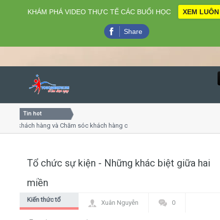
KHÁM PHÁ VIDEO THỰC TẾ CÁC BUỔI HỌC
XEM LUÔN
Share
Tin hot
Close
 khách hàng và Chăm sóc khách hàng chuyên nghiệp
Khóa h
 - thuyết trình online
Khóa họ
hiều thứ 4, 7
Khóa họ
Tổ chức sự kiện - Những khác biệt giữa hai
Home
miền
Giới thiệu
Kiến thức tổ
Xuân Nguyễn
0
chức sự kiện
Lịch khai giảng