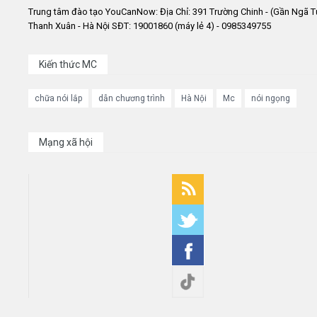
Trung tâm đào tạo YouCanNow: Địa Chỉ: 391 Trường Chinh - (Gần Ngã T
Thanh Xuân - Hà Nội SĐT: 19001860 (máy lẻ 4) - 0985349755
Kiến thức MC
chữa nói lắp
dẫn chương trình
Hà Nội
Mc
nói ngọng
Mạng xã hội