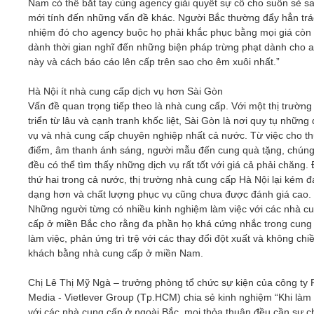
Nam có thể bắt tay cùng agency giải quyết sự cố cho suôn sẻ s
mới tính đến những vấn đề khác. Người Bắc thường đẩy hẳn tr
nhiệm đó cho agency buộc họ phải khắc phục bằng mọi giá còn 
dành thời gian nghĩ đến những biện pháp trừng phạt dành cho 
này và cách báo cáo lên cấp trên sao cho êm xuôi nhất.”
Hà Nội ít nhà cung cấp dịch vụ hơn Sài Gòn
Vấn đề quan trọng tiếp theo là nhà cung cấp. Với một thị trường
triển từ lâu và cạnh tranh khốc liệt, Sài Gòn là nơi quy tụ những 
vụ và nhà cung cấp chuyên nghiệp nhất cả nước. Từ việc cho th
điểm, âm thanh ánh sáng, người mẫu đến cung quà tặng, chúng
đều có thể tìm thấy những dịch vụ rất tốt với giá cả phải chăng.
thứ hai trong cả nước, thị trường nhà cung cấp Hà Nội lại kém đ
dạng hơn và chất lượng phục vụ cũng chưa được đánh giá cao.
Những người từng có nhiều kinh nghiệm làm việc với các nhà c
cấp ở miền Bắc cho rằng đa phần họ khá cứng nhắc trong cung
làm việc, phản ứng trì trệ với các thay đổi đột xuất và không chi
khách bằng nhà cung cấp ở miền Nam.
Chị Lê Thị Mỹ Ngà – trưởng phòng tổ chức sự kiện của công ty
Media - Vietlever Group (Tp.HCM) chia sẻ kinh nghiệm “Khi làm 
với các nhà cung cấp ở ngoài Bắc, mọi thỏa thuận đều cần sự c