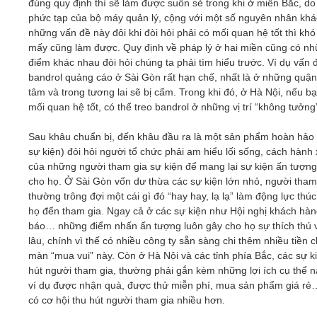
đúng quy định thì sẽ làm được suôn sẻ trong khi ở miền Bắc, do
phức tạp của bộ máy quản lý, cộng với một số nguyên nhân khá
những vấn đề này đôi khi đòi hỏi phải có mối quan hệ tốt thì kh
mấy cũng làm được. Quy định về pháp lý ở hai miền cũng có n
điểm khác nhau đòi hỏi chúng ta phải tìm hiểu trước. Ví dụ vấn 
bandrol quảng cáo ở Sài Gòn rất hạn chế, nhất là ở những quận
tâm và trong tương lai sẽ bị cấm. Trong khi đó, ở Hà Nội, nếu b
mối quan hệ tốt, có thể treo bandrol ở những vị trí “không tưởng
Sau khâu chuẩn bị, đến khâu đầu ra là một sản phẩm hoàn hảo
sự kiện) đỏi hỏi người tổ chức phải am hiểu lối sống, cách hành
của những người tham gia sự kiện để mang lại sự kiện ấn tượng
cho họ. Ở Sài Gòn vốn dư thừa các sự kiện lớn nhỏ, người tham
thường trông đợi một cái gì đó “hay hay, lạ lạ” làm động lực thú
họ đến tham gia. Ngay cả ở các sự kiện như Hội nghị khách hàn
báo… những điểm nhấn ấn tượng luôn gây cho họ sự thích thú 
lâu, chính vì thế có nhiều công ty sẵn sàng chi thêm nhiều tiền 
màn “mua vui” này. Còn ở Hà Nội và các tỉnh phía Bắc, các sự k
hút người tham gia, thường phải gắn kèm những lợi ích cụ thể n
ví dụ được nhận quà, được thử miễn phí, mua sản phẩm giá rẻ
có cơ hội thu hút người tham gia nhiều hơn.