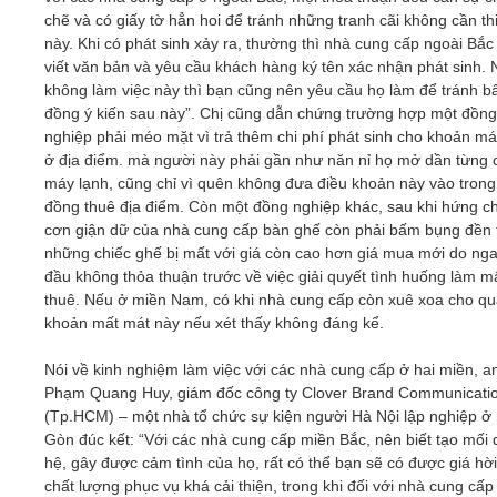
chẽ và có giấy tờ hẳn hoi để tránh những tranh cãi không cần th
này. Khi có phát sinh xảy ra, thường thì nhà cung cấp ngoài Bắc
viết văn bản và yêu cầu khách hàng ký tên xác nhận phát sinh.
không làm việc này thì bạn cũng nên yêu cầu họ làm để tránh b
đồng ý kiến sau này”. Chị cũng dẫn chứng trường hợp một đồng
nghiệp phải méo mặt vì trả thêm chi phí phát sinh cho khoản má
ở địa điểm. mà người này phải gần như năn nỉ họ mở dần từng 
máy lạnh, cũng chỉ vì quên không đưa điều khoản này vào tron
đồng thuê địa điểm. Còn một đồng nghiệp khác, sau khi hứng ch
cơn giận dữ của nhà cung cấp bàn ghế còn phải bấm bụng đền 
những chiếc ghế bị mất với giá còn cao hơn giá mua mới do ng
đầu không thỏa thuận trước về việc giải quyết tình huống làm m
thuê. Nếu ở miền Nam, có khi nhà cung cấp còn xuê xoa cho qu
khoản mất mát này nếu xét thấy không đáng kể.
Nói về kinh nghiệm làm việc với các nhà cung cấp ở hai miền, a
Phạm Quang Huy, giám đốc công ty Clover Brand Communicati
(Tp.HCM) – một nhà tổ chức sự kiện người Hà Nội lập nghiệp ở 
Gòn đúc kết: “Với các nhà cung cấp miền Bắc, nên biết tạo mối
hệ, gây được cảm tình của họ, rất có thể bạn sẽ có được giá hời
chất lượng phục vụ khá cải thiện, trong khi đối với nhà cung cấp