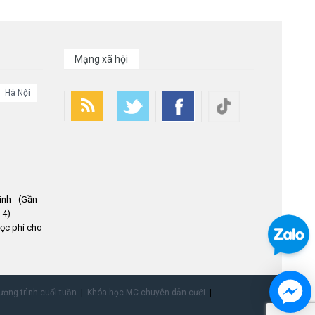
Mạng xã hội
Hà Nội
nh - (Gần
4) -
ọc phí cho
ơng trình cuối tuần
Khóa học MC chuyên dẫn cưới