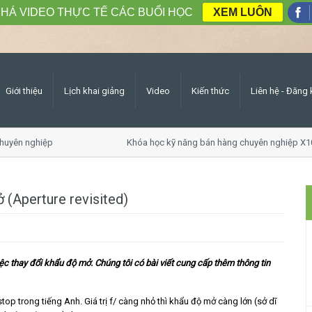
HÁ VIDEO THỰC TẾ CÁC BUỔI HỌC
XEM LUÔN
Giới thiệu
Lịch khai giảng
Video
Kiến thức
Liên hệ - Đăng 
huyên nghiệp
Khóa học kỹ năng bán hàng chuyên nghiệp X1
 (Aperture revisited)
ệc thay đổi khẩu độ mở. Chúng tôi có bài viết cung cấp thêm thông tin
top trong tiếng Anh. Giá trị f/ càng nhỏ thì khẩu độ mở càng lớn (sở dĩ