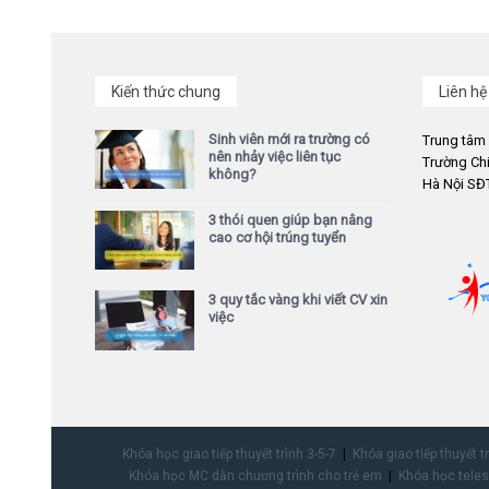
Kiến thức chung
Liên hệ
Sinh viên mới ra trường có
Trung tâm
nên nhảy việc liên tục
Trường Chi
không?
Hà Nội SĐT
3 thói quen giúp bạn nâng
cao cơ hội trúng tuyển
3 quy tắc vàng khi viết CV xin
việc
Khóa học giao tiếp thuyết trình 3-5-7
Khóa giao tiếp thuyết t
Khóa học MC dẫn chương trình cho trẻ em
Khóa học teles