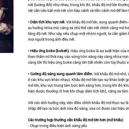
nét (tương đối) như nhau, trong khi đó, khẩu độ mở lớn thườ
vật cần nêu bật mới nét còn hậu cảnh và tiền cảnh mờ để làm 
• Diện tích khu vực nét
. Với khẩu độ mở lớn, xung quanh điểm 
xu hướng nhòa mờ, càng xa chủ thể căn nét chính càng mờ hơ
tăng độ nét. Như vậy, nếu chụp một nhóm người, ta cần giảm 
mọi người trong ảnh đều nét.
• Hiệu ứng boke (bokeh)
. Hiệu ứng boke là sự xuất hiện củ
theo thẩm mĩ thời nay, các vòng tròn sáng này càng nhòa mịn
càng lớn thì hiệu ứng boke càng lớn (tất nhiên còn tùy thuộc v
• Cường độ sáng xung quanh tâm điểm
. Với khẩu độ mở nhỏ,
ở các khu vực khác nhau). Khẩu độ mở lớn tạo sự khác biệt g
mở lớn, khu vực trung tâm bức ảnh sáng hơn, trong khi đó khu
hiện được; thường rõ hơn khi chụp diện tích lớn), càng xa tâ
Với các ảnh hưởng này, việc điều chỉnh khẩu độ mở thực sự là 
chập để tạo ra bức ảnh vừa đủ sáng, vừa có được các hiệu ứ
Các trường hợp thường cần khẩu độ mở lớn hơn (mở khẩu)
- Chụp trong điều kiện ánh sáng yếu