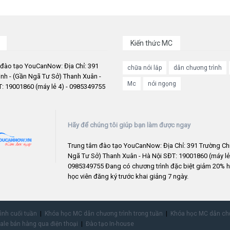
Kiến thức MC
 đào tạo YouCanNow: Địa Chỉ: 391
chữa nói lắp
dẫn chương trình
nh - (Gần Ngã Tư Sở) Thanh Xuân -
Mc
nói ngọng
: 19001860 (máy lẻ 4) - 0985349755
Hãy để chúng tôi giúp bạn làm được ngay
Trung tâm đào tạo YouCanNow: Địa Chỉ: 391 Trường Chi
Ngã Tư Sở) Thanh Xuân - Hà Nội SĐT: 19001860 (máy lẻ 
0985349755 Đang có chương trình đặc biệt giảm 20% h
học viên đăng ký trước khai giảng 7 ngày.
rình cuối tuần
Khóa học MC dẫn chương trình trong tuần
Khóa học MC dẫn chư
ale bán hàng qua điện thoại
Đào tạo In-house