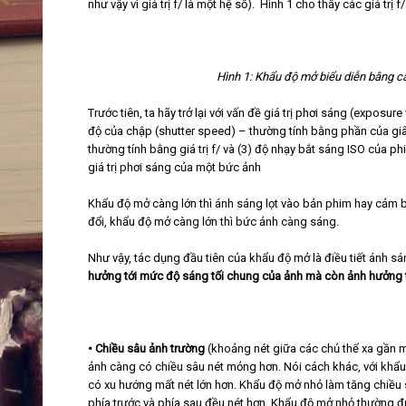
như vậy vì giá trị f/ là một hệ số). Hình 1 cho thấy các giá trị
Hình 1: Khẩu độ mở biểu diễn bằng các
Trước tiên, ta hãy trở lại với vấn đề giá trị phơi sáng (exposur
độ của chập (shutter speed) – thường tính bằng phần của giây;
thường tính bằng giá trị f/ và (3) độ nhạy bắt sáng ISO của ph
giá trị phơi sáng của một bức ảnh
Khẩu độ mở càng lớn thì ánh sáng lọt vào bản phim hay cảm bi
đổi, khẩu độ mở càng lớn thì bức ảnh càng sáng.
Như vậy, tác dụng đầu tiên của khẩu độ mở là điều tiết ánh sá
hưởng tới mức độ sáng tối chung của ảnh mà còn ảnh hưởng t
• Chiều sâu ảnh trường
(khoảng nét giữa các chủ thể xa gần m
ảnh càng có chiều sâu nét mỏng hơn. Nói cách khác, với khẩu
có xu hướng mất nét lớn hơn. Khẩu độ mở nhỏ làm tăng chiều s
phía trước và phía sau đều nét hơn. Khẩu độ mở nhỏ thường 