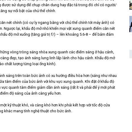
ng được sử dụng để chụp chân dung hay đặc tả trong đó chỉ có người/
tăng sự nổi bật của chủ thể chính.
căn nét chính (có cự ly ngang bằng với chủ thể chính tới máy ảnh) có
n. Ngược lại, khẩu độ mở nhỏ khiến mọi vật xung quanh điểm căn nét
khẩu độ mở xuống (tăng giá trị f/) – lên khoảng 5.6-8 – để bảm đảm
a những vòng tròng sáng nhòa xung quanh các điểm sáng ở hậu cảnh,
 càng đẹp, tạo ánh sáng lung linh lấp lánh cho hậu cảnh. Khẩu độ mở
ào chất lượng từng loại ống kính).
 ánh sáng trên toàn bức ảnh có xu hướng điều hòa hơn (sáng như nhau
iữa tâm điểm của bức ảnh với khu vực xung quanh. Khi đặt ở khẩu độ
 vực quanh tâm điểm giảm dần ánh sáng (rất ít và phải để ý mới phát
m điểm độ sáng của ảnh càng yếu hơn.
một kỹ thuật khó, và càng khó hơn khi phải kết hợp với tốc độ cửa
ng khác mang tính nghệ thuật cho bức ảnh.