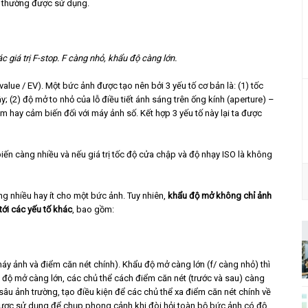
 f/ thường được sử dụng.
 giá trị F-stop. F càng nhỏ, khẩu độ càng lớn.
e value / EV). Một bức ảnh được tạo nên bởi 3 yếu tố cơ bản là: (1) tốc
 (2) độ mở to nhỏ của lỗ điều tiết ánh sáng trên ống kính (aperture) –
im hay cảm biến đối với máy ảnh số. Kết hợp 3 yếu tố này lại ta được
ến càng nhiều và nếu giá trị tốc độ cửa chập và độ nhạy ISO là không
ng nhiều hay ít cho một bức ảnh. Tuy nhiên,
khẩu độ mở không chỉ ảnh
ới các yếu tố khác
, bao gồm:
áy ảnh và điểm căn nét chính). Khẩu độ mở càng lớn (f/ càng nhỏ) thì
 độ mở càng lớn, các chủ thể cách điểm căn nét (trước và sau) càng
âu ảnh trường, tạo điều kiện để các chủ thể xa điểm căn nét chính về
được sử dụng để chụp phong cảnh khi đòi hỏi toàn bộ bức ảnh có độ