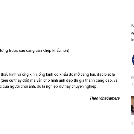
K
Đ
I
đứng trước sau càng cần khép khẩu hơn)
thấu kính và ống kính, ống kính có khẩu độ mở càng lớn, đặc biệt là
n
(tiêu cự thay đổi) mà vẫn cho hình ảnh đẹp thì giá thành càng cao, và
2
c của người chơi ảnh, dù là nghiệp dư hay chuyên nghiệp.
Theo VinaCamera
2