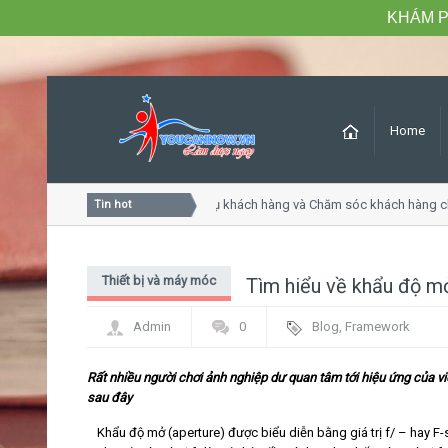
KHÁM P
Home
Khóa học Tư duy dịch vụ khách hàng và Chăm sóc khách hàng c
Tin hot
Thiết bị và máy móc
Tìm hiểu về khẩu độ mở
Admin
0
Blog
,
Framework
Rất nhiều người chơi ảnh nghiệp dư quan tâm tới hiệu ứng của vi
sau đây
Khẩu độ mở (aperture) được biểu diễn bằng giá trị f/ – hay F-s