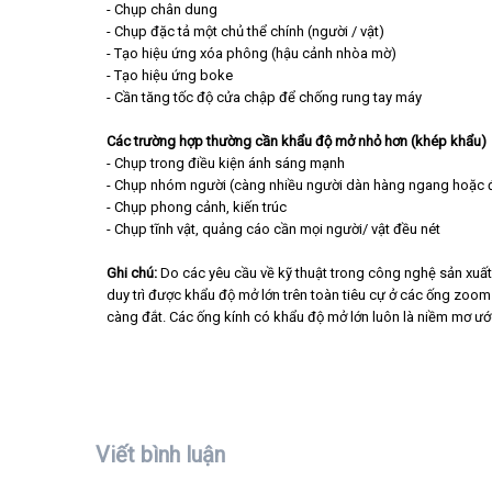
- Chụp chân dung
- Chụp đặc tả một chủ thể chính (người / vật)
- Tạo hiệu ứng xóa phông (hậu cảnh nhòa mờ)
- Tạo hiệu ứng boke
- Cần tăng tốc độ cửa chập để chống rung tay máy
Các trường hợp thường cần khẩu độ mở nhỏ hơn (khép khẩu)
- Chụp trong điều kiện ánh sáng mạnh
- Chụp nhóm người (càng nhiều người dàn hàng ngang hoặc 
- Chụp phong cảnh, kiến trúc
- Chụp tĩnh vật, quảng cáo cần mọi người/ vật đều nét
Ghi chú:
Do các yêu cầu về kỹ thuật trong công nghệ sản xuất 
duy trì được khẩu độ mở lớn trên toàn tiêu cự ở các ống zoom 
càng đắt. Các ống kính có khẩu độ mở lớn luôn là niềm mơ ướ
Viết bình luận