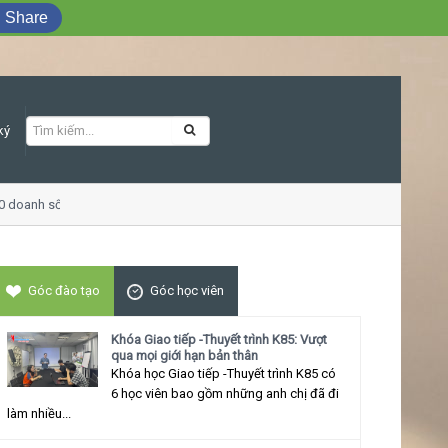
Share
ký
0 doanh số
Khóa học Giao tiếp ứng xử th
Góc đào tạo
Góc học viên
Khóa Giao tiếp -Thuyết trình K85: Vượt
qua mọi giới hạn bản thân
Khóa học Giao tiếp -Thuyết trình K85 có
6 học viên bao gồm những anh chị đã đi
làm nhiều...