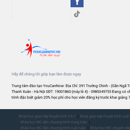
Hãy để chúng tôi giúp bạn làm được ngay
Trung tâm đào tạo YouCanNow: Địa Chỉ: 391 Trường Chinh - (Gần Ngã T
Thanh Xuân - Hà Nội SĐT: 19001860 (máy lẻ 4) - 0985349755 Đang có 
trình đặc biệt giảm 20% học phí cho học viên đăng ký trước khai giảng 7
Khóa học giao tiếp thuyết trình 3-5-7
Khóa giao tiếp thuyết trình cuối
Khóa học MC dẫn chương trình trong tuần
Khóa học MC dẫn chương trình cuối tuần
Khóa học MC chuyên dẫn