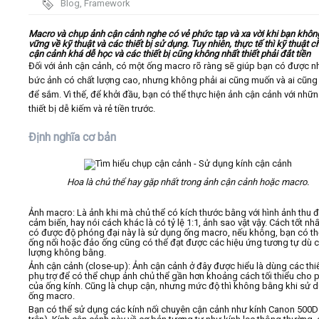
Blog
,
Framework
Video
Macro và chụp ảnh cận cảnh nghe có vẻ phức tạp và xa vời khi bạn khô
vững về kỹ thuật và các thiết bị sử dụng. Tuy nhiên, thực tế thì kỹ thuật 
cận cảnh khá dễ học và các thiết bị cũng không nhất thiết phải đắt tiền
Đối với ảnh cận cảnh, có một ống macro rõ ràng sẽ giúp bạn có được 
Kiến thức
bức ảnh có chất lượng cao, nhưng không phải ai cũng muốn và ai cũng 
để sắm. Vì thế, để khởi đầu, bạn có thể thực hiện ảnh cận cảnh với nhữn
Liên hệ - Đăng ký
thiết bị dễ kiếm và rẻ tiền trước.
Định nghĩa cơ bản
Hoa là chủ thể hay gặp nhất trong ảnh cận cảnh hoặc macro.
Tìm kiếm
Ảnh macro: Là ảnh khi mà chủ thể có kích thước bằng với hình ảnh thu 
cảm biến, hay nói cách khác là có tỷ lệ 1:1, ảnh sao vật vậy. Cách tốt nh
có được độ phóng đại này là sử dụng ống macro, nếu không, bạn có t
ống nối hoặc đảo ống cũng có thể đạt được các hiệu ứng tương tự dù c
lượng không bằng.
Ảnh cận cảnh (close-up): Ảnh cận cảnh ở đây được hiểu là dùng các thiế
phụ trợ để có thể chụp ảnh chủ thể gần hơn khoảng cách tối thiểu cho 
của ống kính. Cũng là chụp cận, nhưng mức độ thì không bằng khi sử 
ống macro.
Bạn có thể sử dụng các kính nối chuyên cận cảnh như kính Canon 500D 