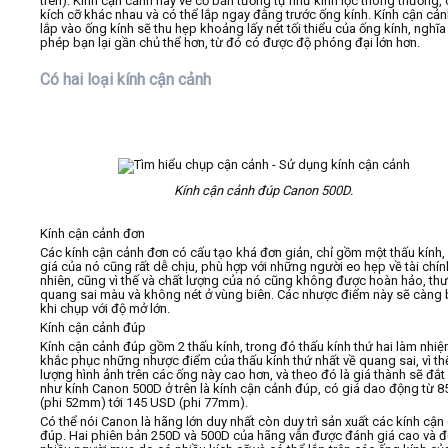
trên). Kính cận cảnh này về cơ bản tương tự như kính lọc thông thường,
kích cỡ khác nhau và có thể lắp ngay đằng trước ống kính. Kính cận cản
lắp vào ống kính sẽ thu hẹp khoảng lấy nét tối thiểu của ống kính, nghĩa
phép bạn lại gần chủ thể hơn, từ đó có được độ phóng đại lớn hơn.
Có hai loại kính cận cảnh
Kính cận cảnh đúp Canon 500D.
Kính cận cảnh đơn
Các kính cận cảnh đơn có cấu tạo khá đơn giản, chỉ gồm một thấu kính, 
giá của nó cũng rất dễ chịu, phù hợp với những người eo hẹp về tài chín
nhiên, cũng vì thế và chất lượng của nó cũng không được hoàn hảo, th
quang sai màu và không nét ở vùng biên. Các nhược điểm này sẽ càng b
khi chụp với độ mở lớn.
Kính cận cảnh đúp
Kính cận cảnh đúp gồm 2 thấu kính, trong đó thấu kính thứ hai làm nhiệ
khắc phục những nhược điểm của thấu kính thứ nhất về quang sai, vì th
lượng hình ảnh trên các ống này cao hơn, và theo đó là giá thành sẽ đắt 
như kính Canon 500D ở trên là kính cận cảnh đúp, có giá dao động từ 
(phi 52mm) tới 145 USD (phi 77mm).
Có thể nói Canon là hãng lớn duy nhất còn duy trì sản xuất các kính cận
đúp. Hai phiên bản 250D và 500D của hãng vẫn được đánh giá cao và 