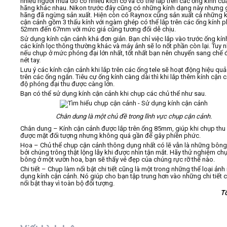
nhiều người mua do có nhiều kích cỡ và có thể lắp trên các ống kính củ
hãng khác nhau. Nikon trước đây cũng có những kính dạng này nhưng 
hãng đã ngừng sản xuất. Hiện còn có Raynox cũng sản xuất cả những k
cận cảnh gồm 3 thấu kính với ngàm ghép có thể lắp trên các ống kính p
52mm đến 67mm với mức giá cũng tương đối dễ chịu.
Sử dụng kính cận cảnh khá đơn giản. Bạn chỉ việc lắp vào trước ống kín
các kính lọc thông thường khác và máy ảnh sẽ lo nốt phần còn lại. Tuy n
nếu chụp ở mức phóng đại lớn nhất, tốt nhất bạn nên chuyển sang chế đ
nét tay.
Lưu ý các kính cận cảnh khi lắp trên các ống tele sẽ hoạt động hiệu quả
trên các ống ngắn. Tiêu cự ống kính càng dài thì khi lắp thêm kính cận 
độ phóng đại thu được càng lớn.
Bạn có thể sử dụng kính cận cảnh khi chụp các chủ thể như sau.
Chân dung là một chủ đề trong lĩnh vực chụp cận cảnh.
Chân dung – Kính cận cảnh được lắp trên ống 85mm, giúp khi chụp thu 
được mặt đối tượng nhưng không quá gần để gây phiền phức.
Hoa – Chủ thể chụp cận cảnh thông dụng nhất có lẽ vẫn là những bông
bởi chúng trông thật lộng lẫy khi được nhìn tận mắt. Hãy thử nghiệm ch
bông ở một vườn hoa, bạn sẽ thấy vẻ đẹp của chúng rực rỡ thế nào.
Chi tiết – Chụp làm nổi bật chi tiết cũng là một trong những thể loại ảnh
dụng kính cận cảnh. Nó giúp cho bạn tập trung hơn vào những chi tiết 
nổi bật thay vì toàn bộ đối tượng.
T