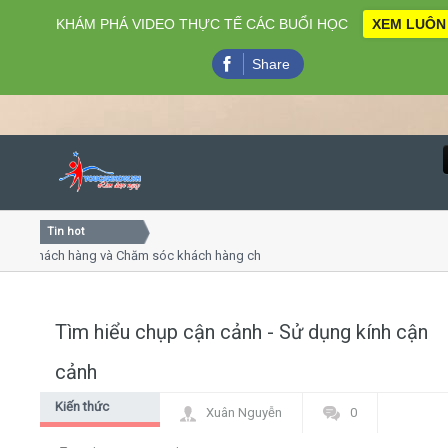
KHÁM PHÁ VIDEO THỰC TẾ CÁC BUỔI HỌC
XEM LUÔN
Share
Tin hot
Close
 khách hàng và Chăm sóc khách hàng chuyên nghiệp
Khóa họ
 - thuyết trình online
Khóa học
hiều thứ 4, 7
Khóa họ
Tìm hiểu chụp cận cảnh - Sử dụng kính cận
Home
cảnh
Giới thiệu
Kiến thức
Xuân Nguyễn
0
chung
Lịch khai giảng