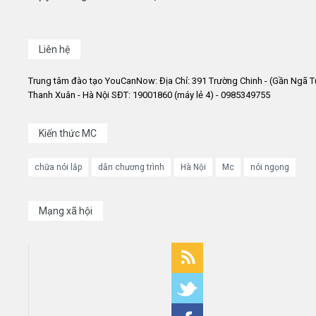
Liên hệ
Trung tâm đào tạo YouCanNow: Địa Chỉ: 391 Trường Chinh - (Gần Ngã T
Thanh Xuân - Hà Nội SĐT: 19001860 (máy lẻ 4) - 0985349755
Kiến thức MC
chữa nói lắp
dẫn chương trình
Hà Nội
Mc
nói ngọng
Mạng xã hội