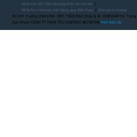
Khóa học MC dẫn chương trình cho trẻ em
Khóa học telesale bán hàng qua điện thoại
Đào tạo In-house
ĐC:391 Trường Chinh/HN - SĐT: 19001860 (máy lẻ 4) - 0985349755. Trung
trực thuộc CÔNG TY TNHH YÊU CONTENT NETWORK.
Xem Bản đồ