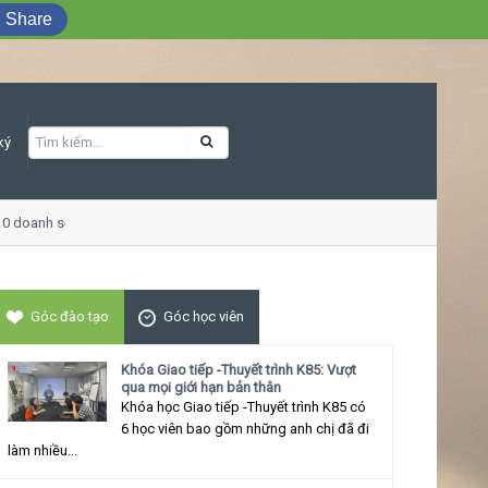
Share
ký
0 doanh số
Khóa học Giao tiếp ứng xử th
Góc đào tạo
Góc học viên
Khóa Giao tiếp -Thuyết trình K85: Vượt
qua mọi giới hạn bản thân
Khóa học Giao tiếp -Thuyết trình K85 có
6 học viên bao gồm những anh chị đã đi
làm nhiều...