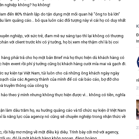
yên nghiệp không? họ không!
Nam đến 80% thành lập do tận dụng một mối quan hệ "ông to bà lớn"
u làm quảng cáo... bỏ qua luôn các đối tượng này vì cái họ có duy nhất
K
Đ
uyên nghiệp, với sức trẻ, đam mê sự sáng tạo thì lại không có thương
I
án với client trước khi có ý tưởng, họ bị xem nhẹ thậm chí là bị coi
 hàng phải trả cho họ một bản Brief mà họ thực hiện dù khách hàng có
 hiện event rồi phí ý tưởng cũng bị khách hàng cười mỉa mai và gạch đi.
c sự kiện tại Việt Nam, tủi luôn cho cả những ông khách ngày ngày
 hoạch của các Agency thành của mình để có cái báo cáo, bợ đỡ cho
n
à truyền thông của công ty.
2
 hảo theo ý mình nhưng không thực hiện được vì... không có tiền, nghĩa
ận làm dâu trăm họ, xu hướng quảng cáo và tổ chức sự kiện ở Việt Nam
ỉ là năng lực của agency nó cũng sẽ chuyên nghiệp trong nhận thức về
2
ớc, rồi hãy mơ mộng về một điều kỳ diêụ. Trình bày cởi mở với agency,
 tối ưu, đó là một khách hàng khôn ngoan, đàng hoàng.