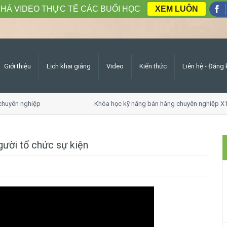
HÁ VIDEO THỰC TẾ CÁC BUỔI HỌC
XEM LUÔN
Giới thiệu
Lịch khai giảng
Video
Kiến thức
Liên hệ - Đăng 
huyên nghiệp
Khóa học kỹ năng bán hàng chuyên nghiệp X1
gười tổ chức sự kiện