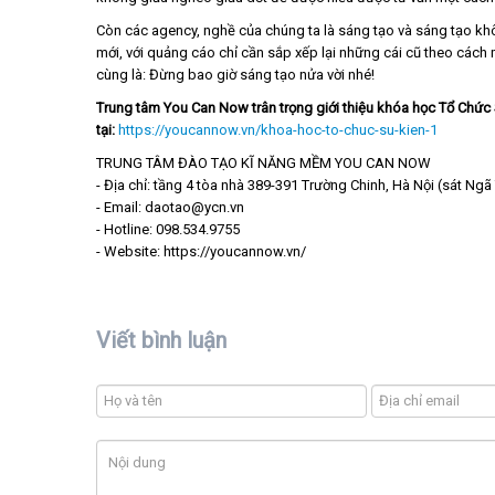
Còn các agency, nghề của chúng ta là sáng tạo và sáng tạo kh
mới, với quảng cáo chỉ cần sắp xếp lại những cái cũ theo cách 
cùng là: Đừng bao giờ sáng tạo nửa vời nhé!
Trung tâm You Can Now trân trọng giới thiệu khóa học Tổ Chức 
tại:
https://youcannow.vn/khoa-hoc-to-chuc-su-kien-1
TRUNG TÂM ĐÀO TẠO KĨ NĂNG MỀM YOU CAN NOW
- Địa chỉ: tầng 4 tòa nhà 389-391 Trường Chinh, Hà Nội (sát Ngã
- Email: daotao@ycn.vn
- Hotline: 098.534.9755
- Website: https://youcannow.vn/
Viết bình luận