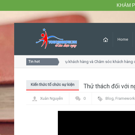
KHÁM P
Home
Khóa học Tư duy dịch vụ khách hàng và Chăm sóc khách hàng c
Tin hot
Kiến thức tổ chức sự kiện
Thử thách đối với n
Xuân Nguyễn
0
Blog
,
Framework