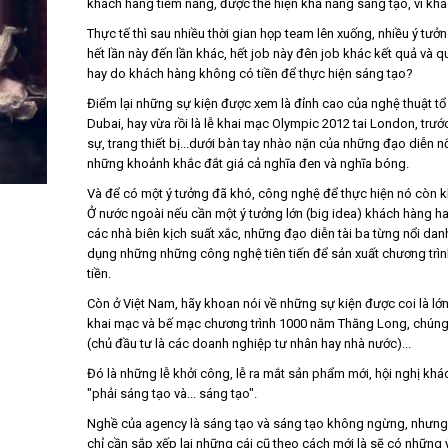
khách hàng tiềm năng, được thể hiện khả năng sáng tạo, vì khác
Thực tế thì sau nhiều thời gian họp team lên xuống, nhiều ý t
hết lần này đến lần khác, hết job này đên job khác kết quả và q
hay do khách hàng không có tiền để thực hiện sáng tạo?
Điểm lại những sự kiện được xem là đỉnh cao của nghệ thuật t
Dubai, hay vừa rồi là lễ khai mạc Olympic 2012 tai London, trướ
sự, trang thiết bị...dưới bàn tay nhào nặn của những đạo diễn 
những khoảnh khắc đắt giá cả nghĩa đen và nghĩa bóng.
Và để có một ý tưởng đã khó, công nghệ để thực hiện nó còn kh
Ở nước ngoài nếu cần một ý tưởng lớn (big idea) khách hàng h
các nhà biên kịch suất xắc, những đạo diễn tài ba từng nổi d
dụng những những công nghệ tiên tiến để sản xuất chương trình..
tiền.
Còn ở Việt Nam, hãy khoan nói về những sự kiện được coi là lớ
khai mạc và bế mạc chương trình 1000 năm Thăng Long, chúng t
(chủ đầu tư là các doanh nghiệp tư nhân hay nhà nước)...
Đó là những lễ khởi công, lễ ra mắt sản phẩm mới, hội nghị khác
"phải sáng tạo và... sáng tạo".
Nghề của agency là sáng tạo và sáng tạo không ngừng, nhưng đ
chỉ cần sắp xếp lại những cái cũ theo cách mới là sẽ có những