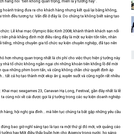
h hàng nói "tiền không quan trọng, miễn là ý tưởng hay".
ưởng hoành tráng đưa ra cho khách hàng nhưng kết quả lại bằng không,
ui trình đều tương tự. Vấn đề ở đây là: Do chúng ta không biết sáng tạo
ổ chức: Lễ khai mạc Olympic Bắc Kinh 2008, khánh thành khách sạn nổi
c tiên phải khẳng định một điều rằng đây là một sự kiện tốn tiền, nhân
nổi tiếng, những chuyên gia tổ chức sự kiện chuyên nghiệp, đã tạo nên
ó hơn nhưng quan trọng nhất là chi phí cho việc thực hiện ý tưởng này.
ay nhà tổ chức không ngần ngại chi những khoản tiên khổng lồ để mời
anh qua những phim bom tấn, và cũng không chần chừ quyết định áp
. tất cả họ tạo thành một ekip ăn ý, xuyên suốt và cũng ngốn rất nhiều
n: Khai mạc seagames 23, Canavan Hạ Long, Festival, gần đây nhất là lễ
a cùng nói về cái được gọi là ý tưởng trong các sự kiện doanh nghiệp
h hàng, hội nghị gia đình... mà liên tục chúng ta bắt gặp những yêu cầu
ừng bao giờ nghĩ sáng tạo là tạo ra một thứ gì đó mới, với quảng cáo
 ý tưởng hay Một điều thấy buồn hơn cho Agency trong nước, họ sáng