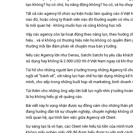
tạo không? họ có chứ, họ năng động không? họ có, và họ chu
Tất cả các agency tổ chức sự kiện hoặc làm quảng cáo ở Việt 
nào đó, hoặc công ty thành viên nào đó thường xuyên có nhu cầ
là mối quan hệ - không muốn học và cũng không học nổi.
Vậy các agency còn lại hoạt động theo năng lực, theo hướng ch
hiệu... và vì không có thương hiệu nên họ không có quyền đàm ph
thường mỗi lần đàm phán về chuyện mua bán ý tưởng.
Nếu các Agency lớn như Densu, Satchi Satchi họ yêu cầu khách
sử dụng hay không là 2.000 USD thì ở Việt Nam ngay cả khi thực
Tủi hổ cho những người làm ý tưởng trong những Agency tổ chứ
ngồi vẽ "bánh vẽ", với năng lực hạn chế họ tận dụng những kế
mình, cho sếp trong những buổi họp về marketing, kinh doanh v
Tủi thêm cho những ông sếp lớn bất lực ngồi nhìn ý tưởng hoàn
là họ không hiểu gì về quảng cáo.
Bài viết này hi vọng nhận được sự đồng cảm cho những thân ph
đang hướng dần tới sự chuyên nghiệp, chuyên nghiệp không ch
mối quan hệ, qui trình làm việc giữa Agency với Client.
Sự sáng tạo là vô hạn, các Client nên hiểu túi tiền của mình trư
không giấu nghèo giấu dốt để được hiểu được tư vấn một cách