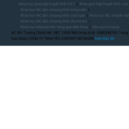
Khóa học giao tiếp thuyết trình 3-5-7
Khóa giao tiếp thuyết trình cuối
Khóa học MC dẫn chương trình trong tuần
Khóa học MC dẫn chương trình cuối tuần
Khóa học MC chuyên dẫn
Khóa học MC dẫn chương trình cho trẻ em
Khóa học telesale bán hàng qua điện thoại
Đào tạo In-house
ĐC:391 Trường Chinh/HN - SĐT: 19001860 (máy lẻ 4) - 0985349755. Trung
trực thuộc CÔNG TY TNHH YÊU CONTENT NETWORK.
Xem Bản đồ