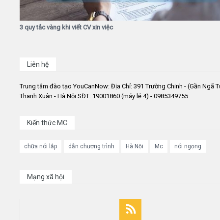
3 quy tắc vàng khi viết CV xin việc
Liên hệ
Trung tâm đào tạo YouCanNow: Địa Chỉ: 391 Trường Chinh - (Gần Ngã T
Thanh Xuân - Hà Nội SĐT: 19001860 (máy lẻ 4) - 0985349755
Kiến thức MC
chữa nói lắp
dẫn chương trình
Hà Nội
Mc
nói ngọng
Mạng xã hội