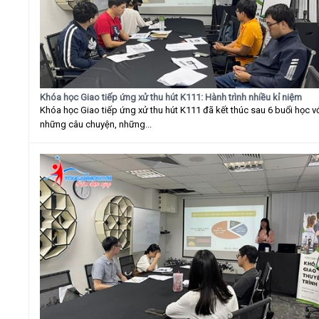
Khóa học Giao tiếp ứng xử thu hút K111: Hành trình nhiều kỉ niệm
Khóa học Giao tiếp ứng xử thu hút K111 đã kết thúc sau 6 buổi học v
những câu chuyện, những...