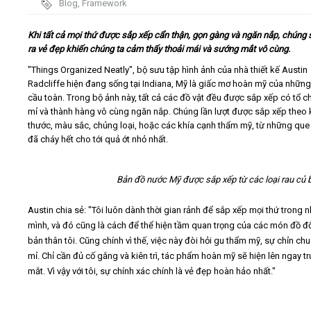
Blog
,
Framework
Video
Khi tất cả mọi thứ được sắp xếp cẩn thận, gọn gàng và ngăn nắp, chúng 
ra vẻ đẹp khiến chúng ta cảm thấy thoải mái và sướng mắt vô cùng.
Kiến thức
"Things Organized Neatly", bộ sưu tập hình ảnh của nhà thiết kế Austin
Radcliffe hiện đang sống tại Indiana, Mỹ là giấc mơ hoàn mỹ của nhữn
cầu toàn. Trong bộ ảnh này, tất cả các đồ vật đều được sắp xếp có tổ ch
Liên hệ - Đăng ký
mỉ và thành hàng vô cùng ngăn nắp. Chúng lần lượt được sắp xếp theo 
thước, màu sắc, chủng loại, hoặc các khía cạnh thẩm mỹ, từ những que
đã cháy hết cho tới quả ớt nhỏ nhất.
Tìm kiếm
Bản đồ nước Mỹ được sắp xếp từ các loại rau củ bở
Austin chia sẻ: "Tôi luôn dành thời gian rảnh để sắp xếp mọi thứ trong 
mình, và đó cũng là cách để thể hiện tầm quan trọng của các món đồ đố
bản thân tôi. Cũng chính vì thế, việc này đòi hỏi gu thẩm mỹ, sự chỉn chu 
mỉ. Chỉ cần đủ cố gắng và kiên trì, tác phẩm hoàn mỹ sẽ hiện lên ngay t
mắt. Vì vậy với tôi, sự chính xác chính là vẻ đẹp hoàn hảo nhất."