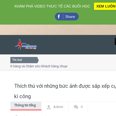
KHÁM PHÁ VIDEO THỰC TẾ CÁC BUỔI HỌC
XEM LUÔN
Share
Tin hot
Close
hách hàng và Chăm sóc khách hàng chuyên nghiệp
Khóa học 
thuyết trình online
Khóa học "
u thứ 4, 7
Khóa học 
Thích thú với những bức ảnh được sắp xếp c
Home
kì công
Giới thiệu
Thông tin tổng
Admin
0
hợp
Lịch khai giảng