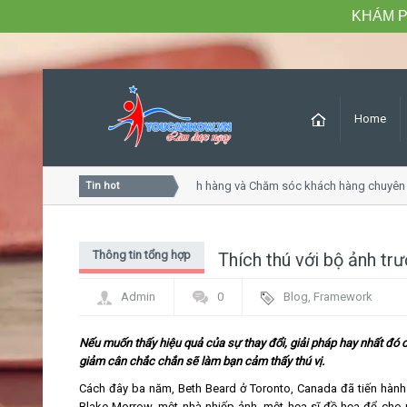
KHÁM P
Home
Khóa học Tư duy dịch vụ khách hàng và Chăm sóc khách hàng chuyên n
Tin hot
Thông tin tổng hợp
Thích thú với bộ ảnh tr
Admin
0
Blog
,
Framework
Nếu muốn thấy hiệu quả của sự thay đổi, giải pháp hay nhất đó 
giảm cân chắc chắn sẽ làm bạn cảm thấy thú vị.
Cách đây ba năm, Beth Beard ở Toronto, Canada đã tiến hành
Blake Morrow, một nhà nhiếp ảnh, một họa sĩ đồ họa để cho r