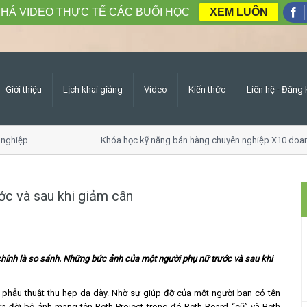
HÁ VIDEO THỰC TẾ CÁC BUỔI HỌC
XEM LUÔN
Giới thiệu
Lịch khai giảng
Video
Kiến thức
Liên hệ - Đăng 
ghiệp
Khóa học kỹ năng bán hàng chuyên nghiệp X10 doanh
ước và sau khi giảm cân
chính là so sánh. Những bức ảnh của một người phụ nữ trước và sau khi
 phẫu thuật thu hẹp dạ dày. Nhờ sự giúp đỡ của một người bạn có tên
a đời bộ ảnh mang tên Beth Project trong đó Beth Beard “cũ” và Beth