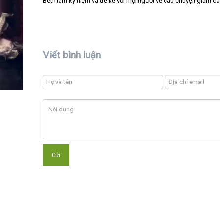
Beth làm kỷ niệm và để kể với mọi người về câu chuyện giảm câ
Viết bình luận