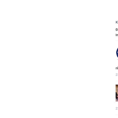
K
Đ
I
n
2
2