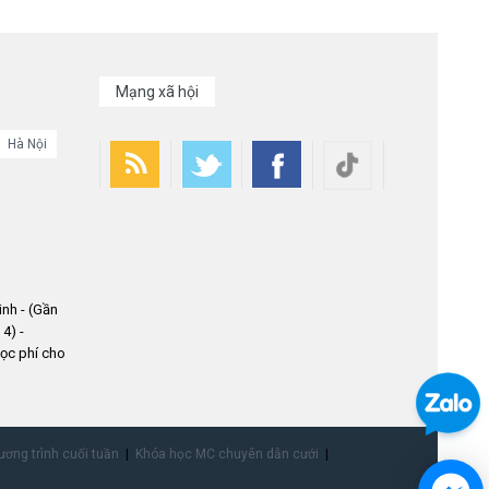
Mạng xã hội
Hà Nội
nh - (Gần
4) -
ọc phí cho
ơng trình cuối tuần
Khóa học MC chuyên dẫn cưới