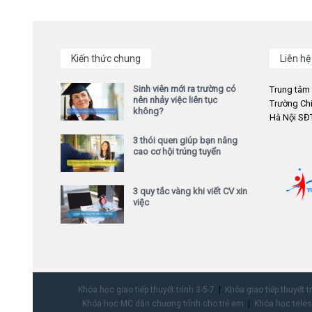
Kiến thức chung
Liên hệ
Sinh viên mới ra trường có
Trung tâm
nên nhảy việc liên tục
Trường Chi
không?
Hà Nội SĐT
3 thói quen giúp bạn nâng
cao cơ hội trúng tuyển
3 quy tắc vàng khi viết CV xin
việc
Khóa học giao tiếp thuyết trình 3-5-7
Khóa giao tiếp thuyết t
Khóa học MC dẫn chương trình cho trẻ em
Khóa học teles