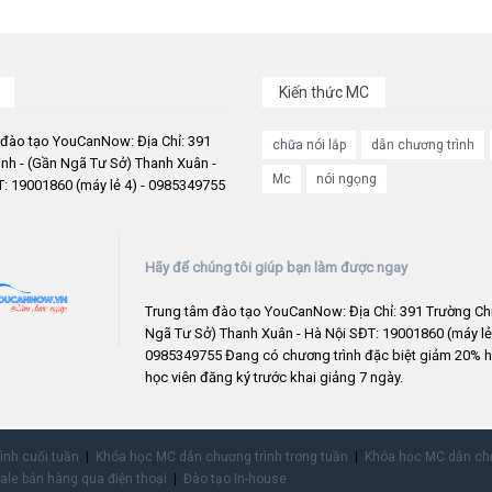
Kiến thức MC
 đào tạo YouCanNow: Địa Chỉ: 391
chữa nói lắp
dẫn chương trình
nh - (Gần Ngã Tư Sở) Thanh Xuân -
Mc
nói ngọng
: 19001860 (máy lẻ 4) - 0985349755
Hãy để chúng tôi giúp bạn làm được ngay
Trung tâm đào tạo YouCanNow: Địa Chỉ: 391 Trường Chi
Ngã Tư Sở) Thanh Xuân - Hà Nội SĐT: 19001860 (máy lẻ 
0985349755 Đang có chương trình đặc biệt giảm 20% h
học viên đăng ký trước khai giảng 7 ngày.
rình cuối tuần
Khóa học MC dẫn chương trình trong tuần
Khóa học MC dẫn chư
ale bán hàng qua điện thoại
Đào tạo In-house