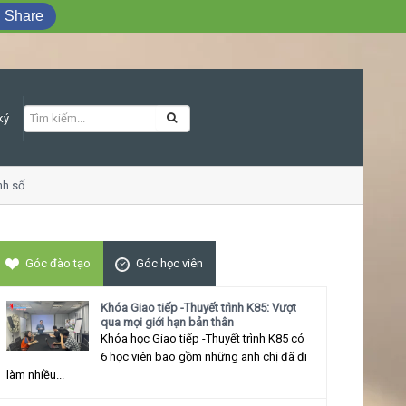
Share
ký
 số
Khóa học Giao tiếp ứng xử thu hút
Góc đào tạo
Góc học viên
Khóa Giao tiếp -Thuyết trình K85: Vượt
qua mọi giới hạn bản thân
Khóa học Giao tiếp -Thuyết trình K85 có
6 học viên bao gồm những anh chị đã đi
làm nhiều...