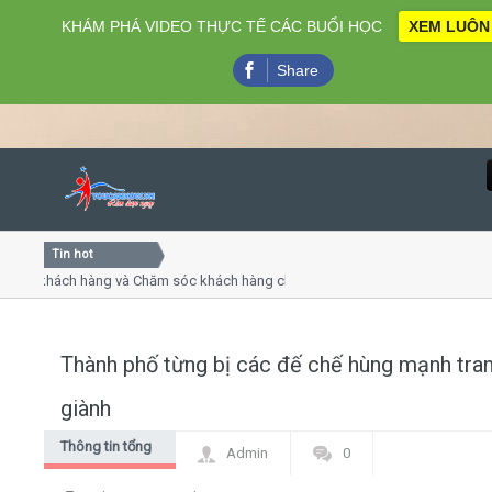
KHÁM PHÁ VIDEO THỰC TẾ CÁC BUỔI HỌC
XEM LUÔN
Share
Tin hot
Close
ụ khách hàng và Chăm sóc khách hàng chuyên nghiệp
Khóa h
p - thuyết trình online
Khóa họ
chiều thứ 4, 7
Khóa h
Thành phố từng bị các đế chế hùng mạnh tra
Home
giành
Giới thiệu
Thông tin tổng
Admin
0
hợp
Lịch khai giảng