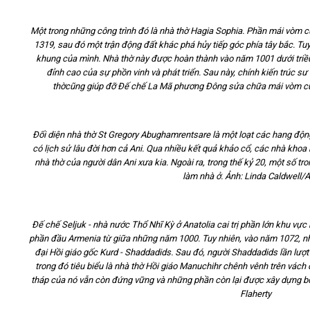
Một trong những công trình đó là nhà thờ
Hagia
Sophia. Phần mái v
òm
c
1319,
sau đ
ó
một
trận động đất
khác
phá hủy
tiếp
góc phía tây bắc. Tu
khung của mình
.
Nhà thờ này được
hoàn thành vào
năm 1001
dưới triề
đỉnh cao của sự phồn vinh và phát triển
.
Sau này, chính
kiến trúc sư
thờ
cũng
giúp đỡ
Đế chế
La Mã phương Đông
sửa chữa
mái vòm
c
Đối diện
nhà thờ
St
Gregory
Abughamrentsare
là
một
loạt các hang độn
có lịch sử lâu đời hơn
cả
Ani
.
Qua nhiều kết quả khảo cổ, các nhà khoa h
nhà thờ của người dân Ani xưa kia
.
Ngoài ra, trong
thế kỷ 20
,
một số tr
làm
nhà ở
.
Ảnh:
Linda Caldwell/
Đế chế Seljuk -
nhà nước
Thổ Nhĩ Kỳ ở
Anatolia cai trị phần lớn khu vự
phần đầu Armenia từ giữa những năm 1000. Tuy nhiên, vào năm 1072, nh
đại
Hồi giáo
gốc
Kurd -
Shaddadids.
Sau đó, người
Shaddadids
lần lượt
trong đó tiêu biểu là
nhà thờ Hồi giáo
Manuchihr
chênh vênh
trên
vách 
tháp
của nó
vẫn còn đứng
vững và
những phần còn lại được xây dựng
b
Flaherty