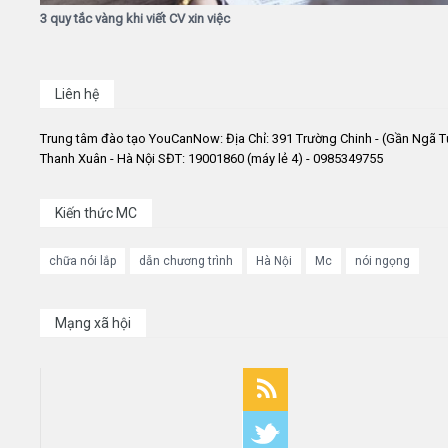
3 quy tắc vàng khi viết CV xin việc
Liên hệ
Trung tâm đào tạo YouCanNow: Địa Chỉ: 391 Trường Chinh - (Gần Ngã T
Thanh Xuân - Hà Nội SĐT: 19001860 (máy lẻ 4) - 0985349755
Kiến thức MC
chữa nói lắp
dẫn chương trình
Hà Nội
Mc
nói ngọng
Mạng xã hội