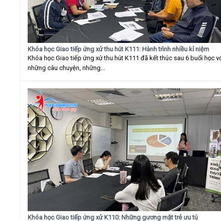
Khóa học Giao tiếp ứng xử thu hút K111: Hành trình nhiều kỉ niệm
Khóa học Giao tiếp ứng xử thu hút K111 đã kết thúc sau 6 buổi học v
những câu chuyện, những...
Khóa học Giao tiếp ứng xử K110: Những gương mặt trẻ ưu tú