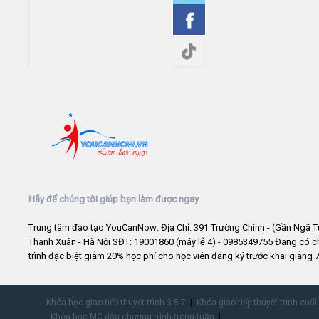
Hãy để chúng tôi giúp bạn làm được ngay
Trung tâm đào tạo YouCanNow: Địa Chỉ: 391 Trường Chinh - (Gần Ngã T
Thanh Xuân - Hà Nội SĐT: 19001860 (máy lẻ 4) - 0985349755 Đang có 
trình đặc biệt giảm 20% học phí cho học viên đăng ký trước khai giảng 7
Khóa học giao tiếp thuyết trình 3-5-7
Khóa giao tiếp thuyết trình cuối
Khóa học MC dẫn chương trình trong tuần