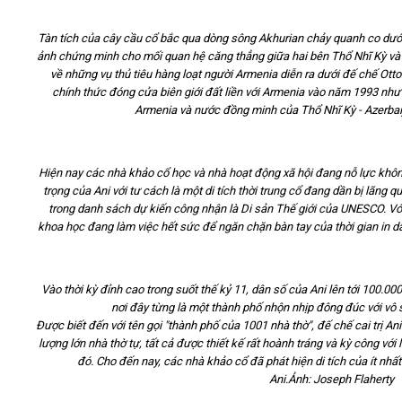
Tàn tích của cây cầu cổ bắc qua dòng sông Akhurian chảy quanh co dưới k
ảnh chứng minh cho mối quan hệ căng thẳng giữa hai bên Thổ Nhĩ Kỳ và 
về những vụ thủ tiêu hàng loạt người Armenia diễn ra dưới đế chế Ott
chính thức đóng cửa biên giới đất liền với Armenia vào năm 1993 như 
Armenia và nước đồng minh của Thổ Nhĩ Kỳ - Azerbai
H
iện nay các nhà khảo cổ học và nhà hoạt động xã hội đang nỗ lực kh
trọng của Ani với tư cách là một di tích thời trung cổ đang dần bị lãng 
trong
danh sách
dự kiến
công nhận
là Di sản
Thế giới
của UNESCO
.
Vớ
khoa học đang làm việc hết sức để
ngăn chặn
bàn tay của
thời gian in 
Vào thời kỳ đỉnh cao trong suốt thế kỷ 11, dân số của Ani lên tới 100.0
nơi đây từng là một thành phố
nhộn nhịp
đông đúc với
vô 
Được biết đến với tên gọi "thành phố của 1001 nhà thờ", đế chế cai trị An
lượng lớn nhà thờ tự,
tất cả
được thiết kế rất hoành tráng và kỳ công với l
đó
.
Cho đến nay,
các nhà khảo cổ
đã
phát hiện di tích
của
ít nhất
Ani.
Ảnh:
Joseph Flaherty