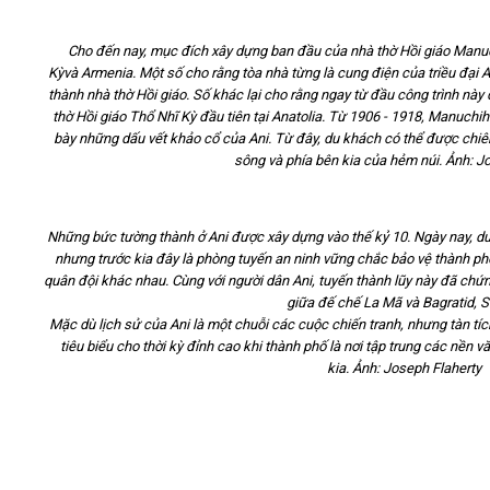
Cho đến nay, mục đích xây dựng ban đầu
của
nhà thờ Hồi giáo
Manuc
Kỳ
và
Armenia.
Một số
cho rằng
tòa nhà
từng là
cung điện
của triều đại
A
thành
nhà thờ Hồi giáo
.
Số khác lại cho
rằng
ngay từ đầu
công trình này 
thờ Hồi giáo
Thổ Nhĩ Kỳ
đầu tiên
tại Anatolia
.
Từ
1906 - 1918
,
Manuchih
bày
những dấu vết khảo cổ
của Ani
.
Từ đây, du khách có thể được ch
sông
và
phía bên kia
của hẻm núi
.
Ảnh:
Jo
Những bức tường thành ở Ani được xây dựng vào thế kỷ 10. Ngày nay, d
nhưng trước kia đây là phòng tuyến an ninh vững chắc bảo vệ thành p
quân đội
khác nhau
.
Cùng với người dân Ani,
tuyến
thành lũy này
đã
chứn
giữa
đế chế La Mã và Bagratid,
S
Mặc dù
lịch sử
của Ani
là
một chuỗi các cuộc
chiến tranh
, nhưng tàn tíc
tiêu biểu cho thời kỳ đỉnh cao khi thành phố là nơi tập trung
các nền v
kia.
Ảnh:
Joseph Flaherty