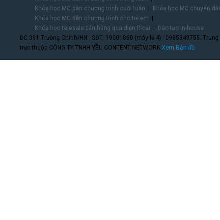
Khóa học MC dẫn chương trình cuối tuần
Khóa học MC chuyên dẫn
Khóa học MC dẫn chương trình cho trẻ em
Khóa học telesale bán hàng qua điện thoại
Đào tạo In-house
ĐC:391 Trường Chinh/HN - SĐT: 19001860 (máy lẻ 4) - 0985349755. Trung
trực thuộc CÔNG TY TNHH YÊU CONTENT NETWORK.
Xem Bản đồ