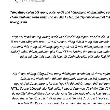
Blog
,
Framework
Video
Từng được cai trị bởi vương quốc và đế chế hùng mạnh nhưng những cu
chiến tranh liên miên khiến cho Ani dần lụi tàn, giờ đây chỉ còn là một th
bị lãng quên.
Kiến thức
Liên hệ - Đăng ký
Được cai trị bởi những vương quốc và đế chế hùng mạnh, từ đế quốc La 
là nơi sinh sống của hơn 100.000 cư dân, đồng thời là trung tâm văn hóa
Armenia thời trung cổ. Nhưng ngày nay nó chỉ là một thành phố ma trơ t
Nhĩ Kỳ, cách thành phố biên giới Kars 45 km. Những âm thanh của cuộc
tiếng gió gào thét qua
một khe núi
đánh dấu
biên giới
giữa Thổ Nh
Tìm kiếm
Khi đi dọc những đống đổ nát trong thành phố, du khách sẽ được ngắm n
dưới sự cai trị của năm đế chế: Bagratid Armenia, La Mã phương 
nguyên
Ani
được nhượng lại cho
Nga khi đế chế
Ottoman
thất bại
tron
1878).
Sau
sự bùng nổ của
Thế chiến
I,
người Ottoman
đã chiến đấu để
dù họ
đã
chiếm lại
được
Ani
và
các
vùng lân cận khác nhưng
khu vực
nà
được thành lập
.
Qua các thời kỳ, thành phố lần lượt được cai trị bởi cá
hòa
Thổ Nhĩ Kỳ
sau
cuộc chiến tranh
giành độc lập ở
miền đông
và