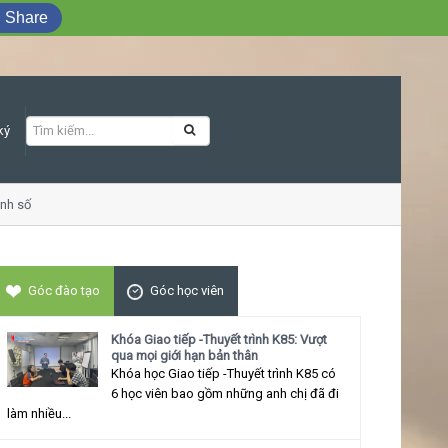
Share
ký
 số
Khóa học Giao tiếp ứng xử thu hút
Góc đào tạo
Góc học viên
Khóa Giao tiếp -Thuyết trình K85: Vượt
qua mọi giới hạn bản thân
Khóa học Giao tiếp -Thuyết trình K85 có
6 học viên bao gồm những anh chị đã đi
làm nhiều...