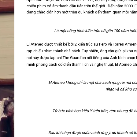
chiếu phim có âm thanh đầu tiên trên thế giới . Đến năm 2000, 
đang chào đón hơn một triệu du khách đến tham quan mỗi năm
Là một công trình kiến trúc cổ gần 100 năm tuổi,
El Ateneo được thiết kế bởi 2 kiến trúc sư Pero và Torres Armen
rạp chiếu phim thành nhà sách. Tuy nhiên, ông vẫn giữ lại khu 
nơi này
được tạp chí The Guardian nổi tiếng của Anh bình chọn 
mình phong cách cổ điển thanh lịch
và nghệ thuật, El Ateneo ch
El Ateneo không chỉ là một nhà sách rộng rãi mà cò
nhạc và cả khu vự
Từ bức bích họa kiểu Ý trên trần, rèm nhung đỏ h
Sau khi chọn được cuốn sách ưng ý, du khách có th