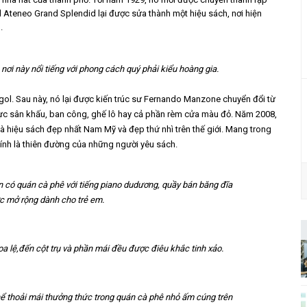
El Ateneo Grand Splendid lại được sửa thành một hiệu sách, nơi hiện
.
 nơi này nổi tiếng với phong cách quý phải kiểu hoàng gia.
gol. Sau này, nó lại được kiến
trúc sư Fernando Manzone chuyển đổi từ
vực
sân khấu, ban công, ghế
lô hay cả phần rèm cửa màu đỏ. Năm 2008,
là hiệu
sách đẹp nhất Nam Mỹ và đẹp thứ nhì trên thế giới. Mang trong
ính là
thiên đường của những người yêu sách.
n có quán cà phê với tiếng piano dudương, quầy bán băng đĩa
c mở rộng dành cho trẻ em.
oa lệ,đến cột trụ và phần mái đều được điêu khắc tinh xảo.
ể thoải mái thưởng thức trong quán cà phê nhỏ ấm cúng trên