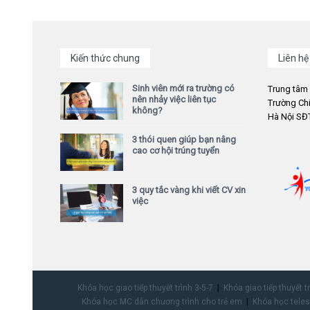
Kiến thức chung
Liên hệ
Sinh viên mới ra trường có
Trung tâm
nên nhảy việc liên tục
Trường Chi
không?
Hà Nội SĐT
3 thói quen giúp bạn nâng
cao cơ hội trúng tuyển
3 quy tắc vàng khi viết CV xin
việc
Khóa học giao tiếp thuyết trình 3-5-7
Khóa giao tiếp thuyết t
Khóa học MC dẫn chương trình cho trẻ em
Khóa học teles