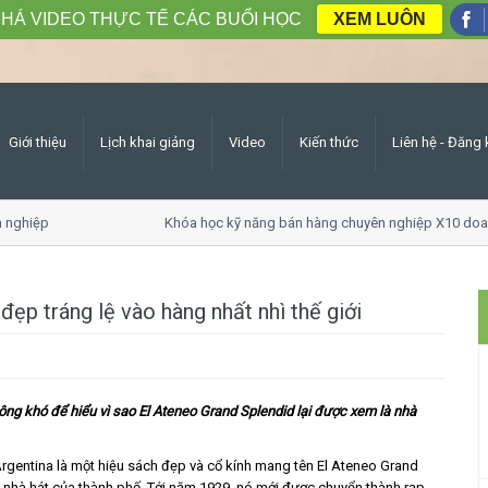
HÁ VIDEO THỰC TẾ CÁC BUỔI HỌC
XEM LUÔN
Giới thiệu
Lịch khai giảng
Video
Kiến thức
Liên hệ - Đăng 
ghiệp
Khóa học kỹ năng bán hàng chuyên nghiệp X10 doanh
ẹp tráng lệ vào hàng nhất nhì thế giới
ông khó để hiểu vì sao El Ateneo Grand Splendid lại được xem là nhà
rgentina là một hiệu sách đẹp và cổ kính mang tên El Ateneo Grand
 nhà hát của thành phố. Tới năm 1929, nó mới được chuyển thành rạp