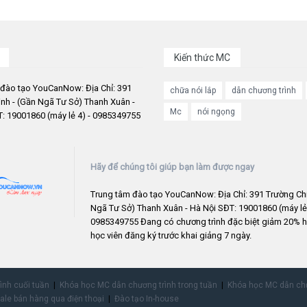
Kiến thức MC
 đào tạo YouCanNow: Địa Chỉ: 391
chữa nói lắp
dẫn chương trình
nh - (Gần Ngã Tư Sở) Thanh Xuân -
Mc
nói ngọng
: 19001860 (máy lẻ 4) - 0985349755
Hãy để chúng tôi giúp bạn làm được ngay
Trung tâm đào tạo YouCanNow: Địa Chỉ: 391 Trường Chi
Ngã Tư Sở) Thanh Xuân - Hà Nội SĐT: 19001860 (máy lẻ 
0985349755 Đang có chương trình đặc biệt giảm 20% h
học viên đăng ký trước khai giảng 7 ngày.
rình cuối tuần
Khóa học MC dẫn chương trình trong tuần
Khóa học MC dẫn chư
ale bán hàng qua điện thoại
Đào tạo In-house