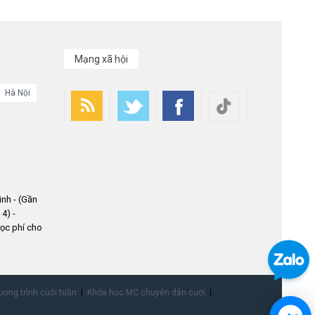
Mạng xã hội
Hà Nội
nh - (Gần
4) -
ọc phí cho
ơng trình cuối tuần
Khóa học MC chuyên dẫn cưới