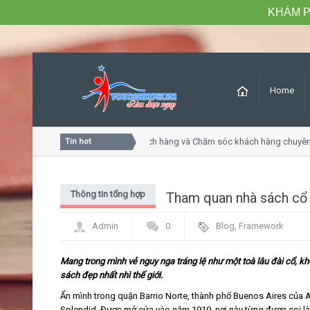
KHÁM P
Home
Khóa học Tư duy dịch vụ khách hàng và Chăm sóc khách hàng chuyên n
Tin hot
Thông tin tổng hợp
Tham quan nhà sách cổ đ
Admin
0
Blog
,
Framework
Mang trong mình vẻ nguy nga tráng lệ như một toà lâu đài cổ, kh
sách đẹp nhất nhì thế giới.
Ẩn mình trong quận Barrio Norte, thành phố Buenos Aires của A
Splendid. Được mở cửa vào năm 1919, nơi này từng được coi là