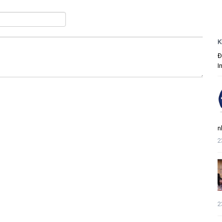
K
Đ
I
n
2
2