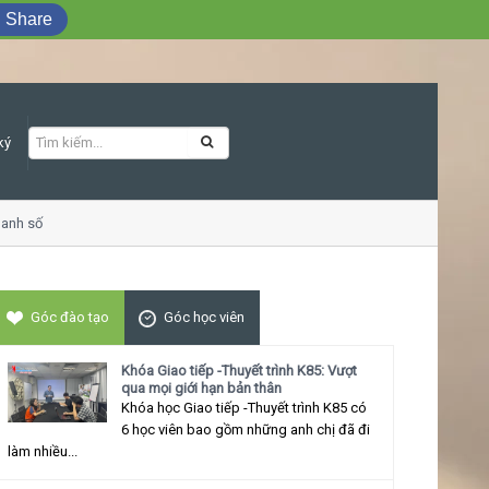
Share
ký
nh số
Khóa học Giao tiếp ứng xử thu hút
Góc đào tạo
Góc học viên
Khóa Giao tiếp -Thuyết trình K85: Vượt
qua mọi giới hạn bản thân
Khóa học Giao tiếp -Thuyết trình K85 có
6 học viên bao gồm những anh chị đã đi
làm nhiều...