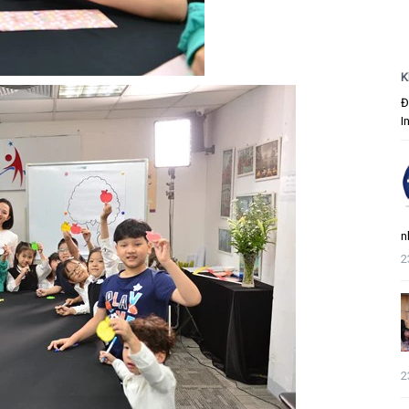
K
Đ
I
n
2
2