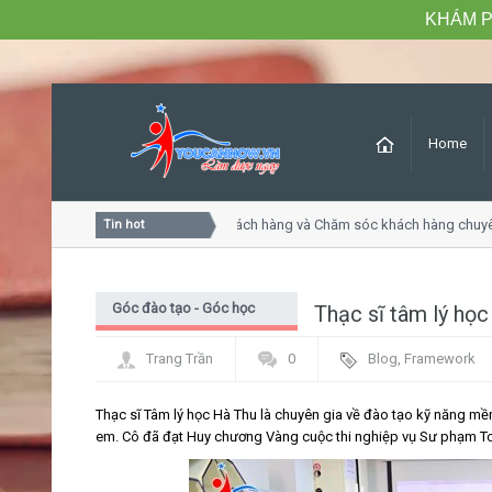
KHÁM P
Home
Khóa học Tư duy dịch vụ khách hàng và Chăm sóc khách hàng chuyên
Tin hot
Góc đào tạo - Góc học
Thạc sĩ tâm lý học
viên
Trang Trần
0
Blog
,
Framework
Thạc sĩ Tâm lý học Hà Thu là chuyên gia về đào tạo kỹ năng mềm
em. Cô đã đạt Huy chương Vàng cuộc thi nghiệp vụ Sư phạm 