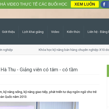
HÁ VIDEO THỰC TẾ CÁC BUỔI HỌC
XEM LUÔN
Giới thiệu
Lịch khai giảng
Video
Kiến thức
Liên hệ - Đăng 
 nghiệp
Khóa học kỹ năng bán hàng chuyên nghiệp X10 doa
 Hà Thu - Giảng viên có tâm - có tầm
, kỹ năng sống, kỹ năng giao tiếp, phát triển tư duy ngôn ngữ cho trẻ
Toàn Quốc năm 2013.