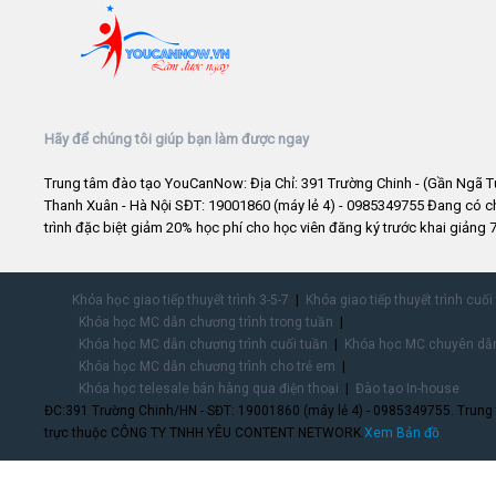
Hãy để chúng tôi giúp bạn làm được ngay
Trung tâm đào tạo YouCanNow: Địa Chỉ: 391 Trường Chinh - (Gần Ngã T
Thanh Xuân - Hà Nội SĐT: 19001860 (máy lẻ 4) - 0985349755 Đang có 
trình đặc biệt giảm 20% học phí cho học viên đăng ký trước khai giảng 7
Khóa học giao tiếp thuyết trình 3-5-7
Khóa giao tiếp thuyết trình cuối
Khóa học MC dẫn chương trình trong tuần
Khóa học MC dẫn chương trình cuối tuần
Khóa học MC chuyên dẫn
Khóa học MC dẫn chương trình cho trẻ em
Khóa học telesale bán hàng qua điện thoại
Đào tạo In-house
ĐC:391 Trường Chinh/HN - SĐT: 19001860 (máy lẻ 4) - 0985349755. Trung
trực thuộc CÔNG TY TNHH YÊU CONTENT NETWORK.
Xem Bản đồ