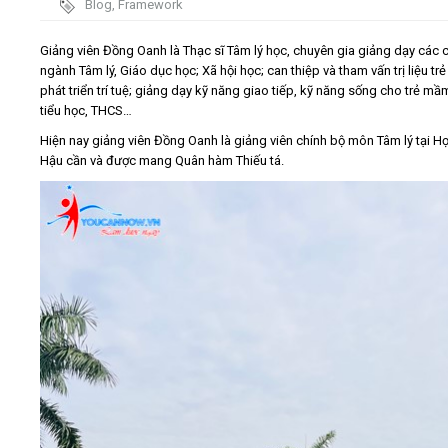
Blog
,
Framework
Video
Giảng viên Đồng Oanh là Thạc sĩ Tâm lý học, chuyên gia giảng dạy các 
ngành Tâm lý, Giáo dục học; Xã hội học; can thiệp và tham vấn trị liệu tr
phát triển trí tuệ; giảng dạy kỹ năng giao tiếp, kỹ năng sống cho trẻ mầ
Kiến thức
tiểu học, THCS…
Hiện nay giảng viên Đồng Oanh là giảng viên chính bộ môn Tâm lý tại Họ
Liên hệ - Đăng ký
Hậu cần và được mang Quân hàm Thiếu tá.
Tìm kiếm