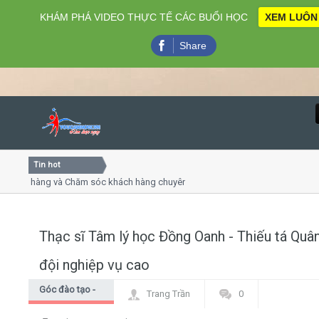
KHÁM PHÁ VIDEO THỰC TẾ CÁC BUỔI HỌC
XEM LUÔN
Share
Tin hot
Close
h hàng và Chăm sóc khách hàng chuyên nghiệp
Khóa học kỹ
uyết trình online
Khóa học "Ngh
thứ 4, 7
Khóa học làm
Thạc sĩ Tâm lý học Đồng Oanh - Thiếu tá Quâ
Home
đội nghiệp vụ cao
Giới thiệu
Góc đào tạo -
Trang Trần
0
Góc học viên
Lịch khai giảng