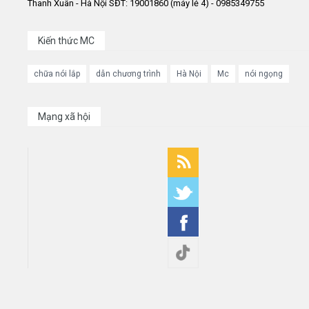
Thanh Xuân - Hà Nội SĐT: 19001860 (máy lẻ 4) - 0985349755
Kiến thức MC
chữa nói lắp
dẫn chương trình
Hà Nội
Mc
nói ngọng
Mạng xã hội