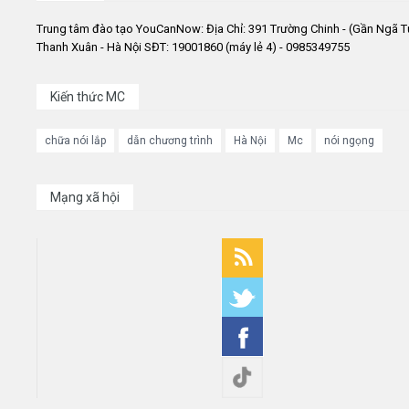
Trung tâm đào tạo YouCanNow: Địa Chỉ: 391 Trường Chinh - (Gần Ngã T
Thanh Xuân - Hà Nội SĐT: 19001860 (máy lẻ 4) - 0985349755
Kiến thức MC
chữa nói lắp
dẫn chương trình
Hà Nội
Mc
nói ngọng
Mạng xã hội