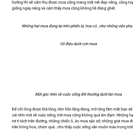
hưởng thì sẽ cảm thụ được mưa cũng mang một nét đẹp riêng, cũng tu
giống ngày nắng và cảm thấy mưa cũng không hề đáng ghét.
Những hạt mưa đọng lại trên phiến lá, hoa cỏ…như những viên pha 
Vũ điệu dưới cơn mưa
Một góc nhìn về cuộc sống đời thường dưới làn mưa
Để cõi lòng được thả lỏng, tâm hồn lắng đọng, mở rộng tầm mắt bạn sẽ
cái nhìn mới về cuộc sống, trời mưa cũng không quá ảm đạm. Những h
rơi tí tách trên đường, những chiếc ô, áo mưa sặc sỡ, những giọt mưa 
trên bông hoa, chùm quả…cho thấy cuộc sống vẫn muôn màu trong trờ