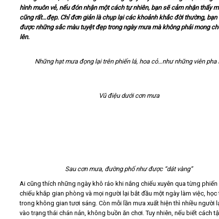
hình muôn vẻ, nếu đón nhận một cách tự nhiên, bạn sẽ cảm nhận thấy 
cũng rất…đẹp. Chỉ đơn giản là chụp lại các khoảnh khắc đời thường, bạn 
Video
được những sắc màu tuyệt đẹp trong ngày mưa mà không phải mong ch
lên.
Kiến thức
Những hạt mưa đọng lại trên phiến lá, hoa cỏ…như những viên pha 
Liên hệ - Đăng ký
Vũ điệu dưới cơn mưa
Tìm kiếm
Sau cơn mưa, đường phố như được “dát vàng”
Ai cũng thích những ngày khô ráo khi nắng chiếu xuyên qua từng phiến l
chiếu khắp gian phòng và mọi người lại bắt đầu một ngày làm việc, học
trong không gian tươi sáng. Còn mỗi lần mưa xuất hiện thì nhiều người lạ
vào trạng thái chán nản, không buồn ăn chơi. Tuy nhiên, nếu biết cách t