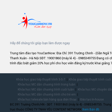
Hãy để chúng tôi giúp bạn làm được ngay
Trung tâm đào tạo YouCanNow: Địa Chỉ: 391 Trường Chinh - (Gần Ngã T
Thanh Xuân - Hà Nội SĐT: 19001860 (máy lẻ 4) - 0985349755 Đang có 
trình đặc biệt giảm 20% học phí cho học viên đăng ký trước khai giảng 7
Khóa học giao tiếp thuyết trình 3-5-7
Khóa giao tiếp thuyết trình cuối
Khóa học MC dẫn chương trình trong tuần
Khóa học MC dẫn chương trình cuối tuần
Khóa học MC chuyên dẫn
Khóa học MC dẫn chương trình cho trẻ em
Khóa học telesale bán hàng qua điện thoại
Đào tạo In-house
ĐC:391 Trường Chinh/HN - SĐT: 19001860 (máy lẻ 4) - 0985349755. Trung
trực thuộc CÔNG TY TNHH YÊU CONTENT NETWORK.
Xem Bản đồ