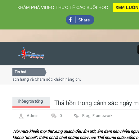
KHÁM PHÁ VIDEO THỰC TẾ CÁC BUỔI HỌC
XEM LUÔN
Share
Tin hot
Close
khách hàng và Chăm sóc khách hàng chuyên nghiệp
Khóa họ
- thuyết trình online
Khóa học
iều thứ 4, 7
Khóa học
Thông tin tổng
Thả hồn trong cảnh sắc ngày 
Home
hợp
Admin
0
Blog
,
Framework
Giới thiệu
Trời mưa khiến mọi thứ xung quanh đều ẩm ướt, ảm đạm nên nhiều ngườ
Lịch khai giảng
không “khoái”, thậm chí là ghét những ngày này. Thế nhưng cuộc sống 