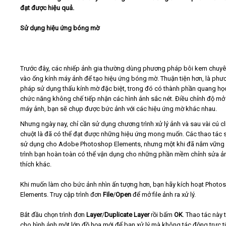
đạt được hiệu quả.
Video
Sử dụng hiệu ứng bóng mờ
Kiến thức
Trước đây, các nhiếp ảnh gia thường dùng phương pháp bôi kem chuy
Liên hệ - Đăng ký
vào ống kính máy ảnh để tạo hiệu ứng bóng mờ. Thuận tiện hơn, là phư
pháp sử dụng thấu kính mờ đặc biệt, trong đó có thành phần quang học
chức năng không chế tiếp nhận các hình ảnh sắc nét. Điều chỉnh độ mở
máy ảnh, bạn sẽ chụp được bức ảnh với các hiệu ứng mờ khác nhau.
Nhưng ngày nay, chỉ cần sử dụng chương trình xử lý ảnh và sau vài cú cl
Tìm kiếm
chuột là đã có thể đạt được những hiệu ứng mong muốn. Các thao tác 
sử dụng cho Adobe Photoshop Elements, nhưng một khi đã nắm vững
trình bạn hoàn toàn có thể vận dụng cho những phần mềm chỉnh sửa ả
thích khác.
Khi muốn làm cho bức ảnh nhìn ấn tượng hơn, bạn hãy kích hoạt Photo
Elements. Truy cập trình đơn
File
/
Open
để mở file ảnh ra xử lý.
Bắt đầu chọn trình đơn
Layer
/
Duplicate Layer
rồi bấm
OK
. Thao tác này 
cho hình ảnh một lớp đồ họa mới để bạn xử lý mà không tác động trực t