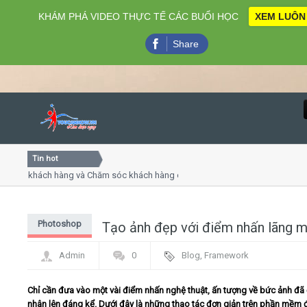
KHÁM PHÁ VIDEO THỰC TẾ CÁC BUỔI HỌC
XEM LUÔN
Share
Tin hot
Close
vụ khách hàng và Chăm sóc khách hàng chuyên nghiệp
Khóa 
ếp - thuyết trình online
Khóa h
 chiều thứ 4, 7
Khóa 
Photoshop
Tạo ảnh đẹp với điểm nhấn lãng 
Home
Admin
0
Blog
,
Framework
Giới thiệu
Chỉ cần đưa vào một vài điểm nhấn nghệ thuật, ấn tượng về bức ảnh đã
Lịch khai giảng
nhân lên đáng kể. Dưới đây là những thao tác đơn giản trên phần mềm 