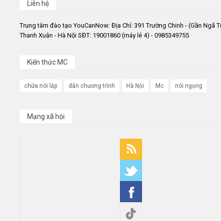
Liên hệ
Trung tâm đào tạo YouCanNow: Địa Chỉ: 391 Trường Chinh - (Gần Ngã T
Thanh Xuân - Hà Nội SĐT: 19001860 (máy lẻ 4) - 0985349755
Kiến thức MC
chữa nói lắp
dẫn chương trình
Hà Nội
Mc
nói ngọng
Mạng xã hội