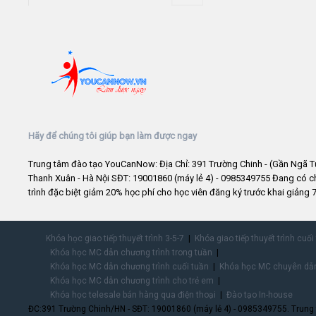
Hãy để chúng tôi giúp bạn làm được ngay
Trung tâm đào tạo YouCanNow: Địa Chỉ: 391 Trường Chinh - (Gần Ngã T
Thanh Xuân - Hà Nội SĐT: 19001860 (máy lẻ 4) - 0985349755 Đang có 
trình đặc biệt giảm 20% học phí cho học viên đăng ký trước khai giảng 7
Khóa học giao tiếp thuyết trình 3-5-7
Khóa giao tiếp thuyết trình cuối
Khóa học MC dẫn chương trình trong tuần
Khóa học MC dẫn chương trình cuối tuần
Khóa học MC chuyên dẫn
Khóa học MC dẫn chương trình cho trẻ em
Khóa học telesale bán hàng qua điện thoại
Đào tạo In-house
ĐC:391 Trường Chinh/HN - SĐT: 19001860 (máy lẻ 4) - 0985349755. Trung