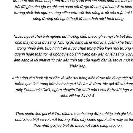
Một bức ảnh khác chụp trên đèo Ô Quy Hồ vào lúc 6h40 phút tối, thời đ
trời đã gần như lặn và chỉ còn quan sát được từ các vị trí cao. Bức hình
trường phái ảnh ngược sáng silhouette với ánh sáng le lói của mặt trời 
cùng đường nét nghệ thuật từ các đỉnh núi khuất bóng.
Nhiều người chơi ảnh nghiệp dư thường hiểu theo nghĩa mọi chi tiết đều
nhìn thấy mới là đủ sáng. Nhưng đủ sáng lại là một khái niệm khá trừu
trong nhiếp ảnh. Bức hình trên được chụp trong điều kiện môi trường 
quanh hoàn toàn tối và không hề có ánh trăng hay đèn chiếu sáng. Tuy 
ánh sáng le lói phát ra từ các đèn trên tay của người dân lại tạo ra một
khắc đẹp.
Ánh sáng vào buổi tối từ đèn và việc soi bóng luôn được tận dụng triệt đ
thành quả "lai" trong bức hình chụp ở Hội An về đem, tác giả đã sử dụn
máy Panasonic GM1, ngàm chuyển Tilt-shift của Lens Baby kết hợp vớ
kính Nikkor 24 f/2.8.
Theo nhiếp ảnh gia Hải Tre, cách mà ánh sáng được nhiếp ảnh ghi lại 
chút khác biệt so với mắt thường. Điều này khiến người cầm máy có th
thác những khác biệt đó theo một cách sáng tạo hơn.