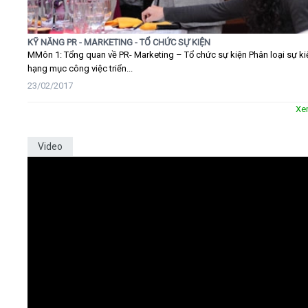
KỸ NĂNG PR - MARKETING - TỔ CHỨC SỰ KIỆN
MMôn 1: Tổng quan về PR- Marketing – Tổ chức sự kiện Phân loại sự ki
hạng mục công việc triển...
23/02/2017
Xe
Video