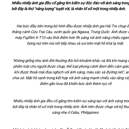
Nhiều nhiếp ảnh gia đều cố gắng tìm kiếm sự độc đáo với ánh sáng tron
bởi đây là thứ "năng lượng" tuyệt vời, là nhân tố số một trong nhiếp ảnh.
Video
Hai bức đầu tiên trong bộ hình đều được nhiếp ảnh gia Hải Tre chụp ở
Kiến thức
thắng cảnh Cửu Trại Câu, vườn quốc gia Ngawa, Trung Quốc. Ảnh được 
máy Fujifilm X-T10 vào thời điểm hơn 9h sáng với ánh nắng chiếu ngan
Liên hệ - Đăng ký
bóng núi trên núi nối tiếp nhau và soi trên mặt hồ khá lạ mắt.
"Không giống như ảnh đời thường đòi hỏi khoảnh khắc và đôi khi mang 
phiền toái cho người được chụp, thể loại phong cảnh đem đến cảm giác
khi được thoải mái đùa nghịch với ánh sáng, màu sắc và đường nét", a
Tìm kiếm
chia sẻ. Mặt hồ xanh trong kết hợp với ánh sáng mạnh chiếu vào rặng cây
điểm gần trưa đã khiến bức ảnh thêm rực rỡ.
Nhiếu nhiếp ảnh gia đều cố gắng tìm kiếm sự sáng tạo với ánh sáng tro
bởi đây là nhân tố số một trong nhiếp ảnh. Ảnh trên được chụp với kỹ thu
sáng nhẹ ở Cebu, Philippines.