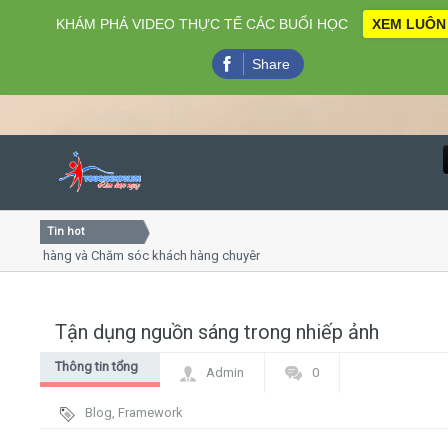
KHÁM PHÁ VIDEO THỰC TẾ CÁC BUỔI HỌC
XEM LUÔN
Share
Tin hot
Close
ách hàng và Chăm sóc khách hàng chuyên nghiệp
Khóa học k
huyết trình online
Khóa học "N
u thứ 4, 7
Khóa học l
Tận dụng nguồn sáng trong nhiếp ảnh
Home
Thông tin tổng
Admin
0
Giới thiệu
hợp
Blog
,
Framework
Lịch khai giảng