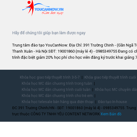
Hãy để chúng tôi giúp bạn làm được ngay
Trung tâm đào tạo YouCanNow: Địa Chỉ: 391 Trường Chinh - (Gần Ngã T
Thanh Xuân - Hà Nội SĐT: 19001860 (máy lẻ 4) - 0985349755 Đang có 
trình đặc biệt giảm 20% học phí cho học viên đăng ký trước khai giảng 7
Khóa học giao tiếp thuyết trình 3-5-7
Khóa giao tiếp thuyết trình cuối
Khóa học MC dẫn chương trình trong tuần
Khóa học MC dẫn chương trình cuối tuần
Khóa học MC chuyên dẫn
Khóa học MC dẫn chương trình cho trẻ em
Khóa học telesale bán hàng qua điện thoại
Đào tạo In-house
ĐC:391 Trường Chinh/HN - SĐT: 19001860 (máy lẻ 4) - 0985349755. Trung
trực thuộc CÔNG TY TNHH YÊU CONTENT NETWORK.
Xem Bản đồ