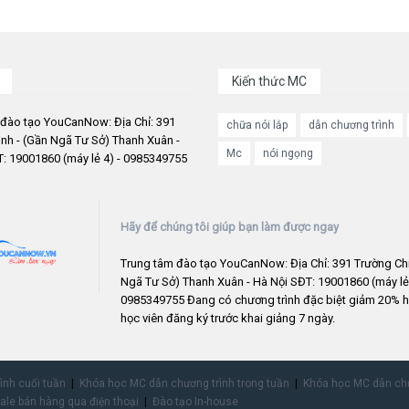
Kiến thức MC
 đào tạo YouCanNow: Địa Chỉ: 391
chữa nói lắp
dẫn chương trình
nh - (Gần Ngã Tư Sở) Thanh Xuân -
Mc
nói ngọng
: 19001860 (máy lẻ 4) - 0985349755
Hãy để chúng tôi giúp bạn làm được ngay
Trung tâm đào tạo YouCanNow: Địa Chỉ: 391 Trường Chi
Ngã Tư Sở) Thanh Xuân - Hà Nội SĐT: 19001860 (máy lẻ 
0985349755 Đang có chương trình đặc biệt giảm 20% h
học viên đăng ký trước khai giảng 7 ngày.
rình cuối tuần
Khóa học MC dẫn chương trình trong tuần
Khóa học MC dẫn chư
ale bán hàng qua điện thoại
Đào tạo In-house