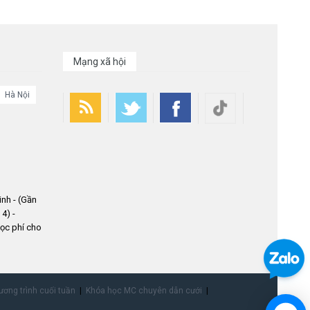
Mạng xã hội
Hà Nội
nh - (Gần
4) -
ọc phí cho
ơng trình cuối tuần
Khóa học MC chuyên dẫn cưới