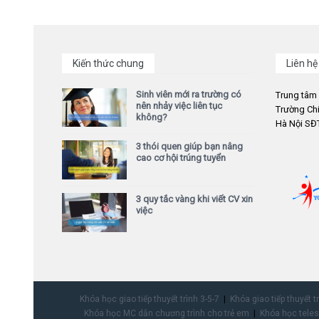
Kiến thức chung
Liên hệ
Sinh viên mới ra trường có
Trung tâm
nên nhảy việc liên tục
Trường Chi
không?
Hà Nội SĐT
3 thói quen giúp bạn nâng
cao cơ hội trúng tuyển
3 quy tắc vàng khi viết CV xin
việc
Khóa học giao tiếp thuyết trình 3-5-7
Khóa giao tiếp thuyết t
Khóa học MC dẫn chương trình cho trẻ em
Khóa học teles