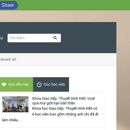
Share
ký
doanh số
Khóa học Giao tiếp ứng xử thu 
Góc đào tạo
Góc học viên
Khóa Giao tiếp -Thuyết trình K85: Vượt
qua mọi giới hạn bản thân
Khóa học Giao tiếp -Thuyết trình K85 có
6 học viên bao gồm những anh chị đã đi
làm nhiều...