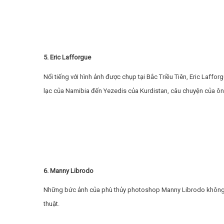
5. Eric Lafforgue
Nổi tiếng với hình ảnh được chụp tại Bắc Triều Tiên, Eric Laf
lạc của Namibia đến Yezedis của Kurdistan, câu chuyện của ông
6. Manny Librodo
Những bức ảnh của phù thủy photoshop Manny Librodo không c
thuật.