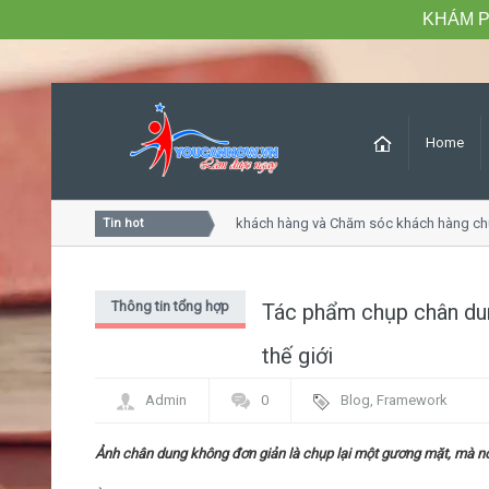
KHÁM P
Home
Khóa học Tư duy dịch vụ khách hàng và Chăm sóc khách hàng chu
Tin hot
Thông tin tổng hợp
Tác phẩm chụp chân dun
thế giới
Admin
0
Blog
,
Framework
Ảnh chân dung không đơn giản là chụp lại một gương mặt, mà n