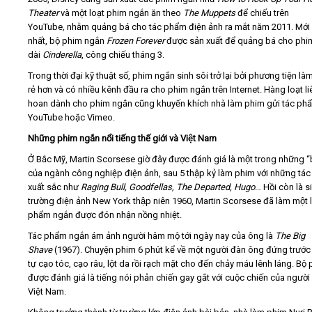
Theater
và một loạt phim ngắn ăn theo
The Muppets
để chiếu trên
YouTube
,
nhằm quảng bá cho tác phẩm điện ảnh ra mắt năm 2011. Mới
nhất, bộ phim ngắn
Frozen Forever
được sản xuất để quảng bá cho phi
dài
Cinderella
, công chiếu tháng 3.
Trong thời đại kỹ thuật số, phim ngắn sinh sôi trở lại bởi phương tiện la
rẻ hơn và có nhiều kênh đầu ra cho phim ngắn trên Internet. Hàng loạt li
hoan dành cho phim ngắn cũng khuyến khích nhà làm phim gửi tác ph
YouTube hoặc Vimeo.
Những phim ngắn nổi tiếng thế giới và Việt Nam
Ở Bắc Mỹ, Martin Scorsese giờ đây được đánh giá là một trong những “b
của ngành công nghiệp điện ảnh, sau 5 thập kỷ làm phim với những tá
xuất sắc như
Raging Bull, Goodfellas, The Departed, Hugo
… Hồi còn là 
trường điện ảnh New York thập niên 1960, Martin Scorsese đã làm một lo
phẩm ngắn được đón nhận nồng nhiệt.
Tác phẩm ngắn ám ảnh người hâm mộ tới ngày nay của ông là
The Big
Shave
(1967). Chuyện phim 6 phút kể về một người đàn ông đứng trươ
tự cạo tóc, cạo râu, lột da rồi rạch mặt cho đến chảy máu lênh láng. Bộ
được đánh giá là tiếng nói phản chiến gay gắt với cuộc chiến của người
Việt Nam.