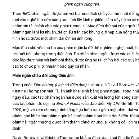
phim ngắn cùng tên.
Theo
BBC
, phim ngắn được làm với ba mục đích chủ yếu; thứ nhất để ng
mới vào nghề thử sức sáng tạo, tích lũy kinh nghiệm, làm dày hồ sơ tài
nhằm xin tài chính cho các phim tương lai. Mục đích thứ hai của người l
phim ngắn là vì lợi nhuận, để chiếu trên các khung giờ hẹp của sóng tru
hình hoặc trước một phim dài ở màn ảnh rộng.
Mục đích chủ yếu thứ ba của phim ngắn là để thể nghiệm nghệ thuật, tìm
cái mới tiên phong trong điện ảnh. Đa phần phim ngắn được các nhà l
độc lập thực hiện với kinh phí thấp, được ủng hộ tài chính bởi các quỹ hỗ 
các tổ chức phi lợi nhuận hoặc quỹ cá nhân.
Phim ngắn chào đời cùng điện ảnh
Trong cuốn
Film history (
Lịch sử điện ảnh)
, hai tác giả David Bordwell va
Kristine Thompson viết: “Điện ảnh khai sinh bằng phim ngắn. Trong như
ngày đầu, các tác phẩm ngắn hài được sản xuất với lượng lớn song song
các tác phẩm đồ sộ như
Birth of Nation
của đạo diễn Mỹ D.W. Griffith. T
1920, một vé xem chương trình tổng hợp luôn bao gồm một phim dài và va
phẩm nhỏ khác như phim ngắn hài hoặc phim hoạt hình dài 5 đến 10 phu
phim hài ngắn thường được làm thành chuỗi nhưng lại không có lịch ra 
định”.
David Bordwell và Kristine Thompson khẳng định, danh hài Charlie Chap