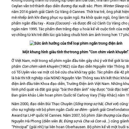
Không trưởng thành từ trường lớp điện ảnh bài bản, nhà làm phim Nuri 
Ceylan vẫn trở thành đạo diễn đương đại xuất sắc. Phim
Winter Sleep
cu
năm 2014 giành giải Cành Cọ Vàng ở Cannes. Thời trai trẻ, ông phát hi
mê nhiếp ảnh khi đang phục vụ quân ngũ. Ra khỏi quân ngũ, ông làm ta
phẩm ngắn đầu tay -
Koza (Cocoon)
- và được đề cử Cành Cọ Vàng ch
ngắn năm 1995. Tác phẩm đen trắng đẹp u hoài kể về cuộc tình của mộ
vợ chồng từ khi trẻ đến lúc già bằng chuỗi hình ám ảnh trong hơn 17 phú
Một khung hình giàu tính thơ trong phim “Con chim vành khuyên”
Ở Việt Nam, một trong số phim ngắn đầu tiên gây chú ý với thế giới là tá
phẩm
Con chim vành khuyên
(1962) của đạo diễn Nguyễn Văn Thông. 
có Tố Uyên vào vai một cô bé cứu cha khỏi tay giặc. Tác phẩm dài 42 phu
là bài thi tốt nghiệp của NSND Nguyễn Văn Thông sau khi kết thúc khóa
điện ảnh đầu tiên Khoa đạo diễn, Trường Điện ảnh Việt Nam. Những kh
hình phổ quát và đắt giá giúp “bài thơ điện ảnh” này được “Giải đặc biệ
Ban giám khảo Liên hoan phim Quốc tế Carlovy Vary (Tiệp Khắc) năm 1
Năm 2000, đạo diễn Bùi Thạc Chuyên (
Sống trong sợ hãi, Chơi vơi
) cũng 
cho sự nghiệp với bộ phim ngắn
Cuốc xe đêm
- giành giải Cinefondatio
Award tại LHP quốc tế Cannes. Năm 2007, bộ phim
Sân thượng
của đạo
Nguyễn Hà Phong (diễn viên
Bi, Đừng sợ
và
Cha và Con và
…) cũng giành
“Principal” (giải nhì) tại liên hoan Oberhausen. Bộ phim kể về một buổi s