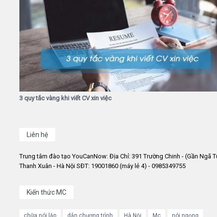
3 quy tắc vàng khi viết CV xin việc
Liên hệ
Trung tâm đào tạo YouCanNow: Địa Chỉ: 391 Trường Chinh - (Gần Ngã T
Thanh Xuân - Hà Nội SĐT: 19001860 (máy lẻ 4) - 0985349755
Kiến thức MC
chữa nói lắp
dẫn chương trình
Hà Nội
Mc
nói ngọng