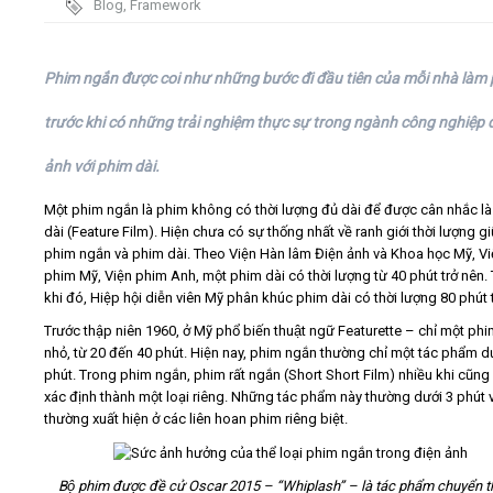
Blog
,
Framework
Video
Phim ngắn được coi như những bước đi đầu tiên của mỗi nhà làm
Kiến thức
trước khi có những trải nghiệm thực sự trong ngành công nghiệp 
Liên hệ - Đăng ký
ảnh với phim dài.
Một phim ngắn là phim không có thời lượng đủ dài để được cân nhắc la
dài (Feature Film). Hiện chưa có sự thống nhất về ranh giới thời lượng gi
phim ngắn và phim dài. Theo Viện Hàn lâm Điện ảnh và Khoa học Mỹ, V
phim Mỹ, Viện phim Anh, một phim dài có thời lượng từ 40 phút trở nên
Tìm kiếm
khi đó, Hiệp hội diễn viên Mỹ phân khúc phim dài có thời lượng 80 phút t
Trước thập niên 1960, ở Mỹ phổ biến thuật ngữ Featurette – chỉ một phi
nhỏ, từ 20 đến 40 phút. Hiện nay, phim ngắn thường chỉ một tác phẩm d
phút. Trong phim ngắn, phim rất ngắn (Short Short Film) nhiều khi cũng
xác định thành một loại riêng. Những tác phẩm này thường dưới 3 phút v
thường xuất hiện ở các liên hoan phim riêng biệt.
Bộ phim được đề cử Oscar 2015 – “Whiplash” – là tác phẩm chuyển th