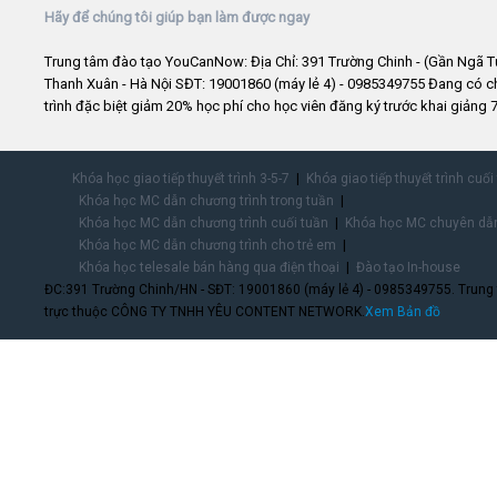
Hãy để chúng tôi giúp bạn làm được ngay
Trung tâm đào tạo YouCanNow: Địa Chỉ: 391 Trường Chinh - (Gần Ngã T
Thanh Xuân - Hà Nội SĐT: 19001860 (máy lẻ 4) - 0985349755 Đang có 
trình đặc biệt giảm 20% học phí cho học viên đăng ký trước khai giảng 7
Khóa học giao tiếp thuyết trình 3-5-7
Khóa giao tiếp thuyết trình cuối
Khóa học MC dẫn chương trình trong tuần
Khóa học MC dẫn chương trình cuối tuần
Khóa học MC chuyên dẫn
Khóa học MC dẫn chương trình cho trẻ em
Khóa học telesale bán hàng qua điện thoại
Đào tạo In-house
ĐC:391 Trường Chinh/HN - SĐT: 19001860 (máy lẻ 4) - 0985349755. Trung
trực thuộc CÔNG TY TNHH YÊU CONTENT NETWORK.
Xem Bản đồ