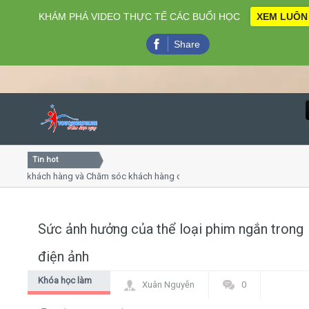
KHÁM PHÁ VIDEO THỰC TẾ CÁC BUỔI HỌC
XEM LUÔN
Share
Tin hot
Close
ụ khách hàng và Chăm sóc khách hàng chuyên nghiệp
Khóa h
p - thuyết trình online
Khóa h
chiều thứ 4, 7
Khóa h
Sức ảnh hưởng của thể loại phim ngắn trong
Home
điện ảnh
Giới thiệu
Khóa học làm
Xuân Nguyễn
0
phim
Lịch khai giảng