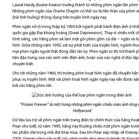
Laurel Hardy, Buster Keaton trưởng thành từ những phim ngắn lên phim d
Những phim ngắn của Charlie Chaplin có thể coi là tiền thân của phim 
(hài tình huống) thông dụng trên truyền hình ngày nay.
Phim ngắn nở rộ trong thập kỷ 1930 bởi ngành phát hành điện ảnh ở nhiê
quốc gia gặp Đại khủng hoảng (Great Depression). Thay vì chiếu một 
trình riêng, các hãng phim sẽ làm một gói phim gồm cả dài – ngắn và h
hình. Giữa những năm 1950, với sự phát triển của truyền hình, ngành th
mại phim ngắn người thật đóng dần tàn lụi. Phim ngắn từ đó trở thành
tiện đặc trưng của các sinh viên điện ảnh, hoặc của các nghệ sĩ độc lậ
chuyên biệt.
Cho tới những năm 1960, thị trường phim hoạt hình ngắn đã chuyển hẳ
phục vụ truyền hình. Một vài phim hoạt hình ngắn ngày nay vẫn được sả
bởi các hãng phim lớn.
“Frozen Forever” là một trong những phim ngắn chiếu màn ảnh rộng 
Hollywood
Dữ liệu lưu trữ về phim ngắn trên trang điện tử chính thức của hãng hoạt
Pixar cho biết, từ năm 1995, hãng này thường chiếu một phim ngắn trươ
tác phẩm dài trong mỗi đợt khai mùa. Sau khi Pixar sáp nhập về Disne
2005, Disney cũng sản xuất các phim ngắn như
How to Hook Up Your 