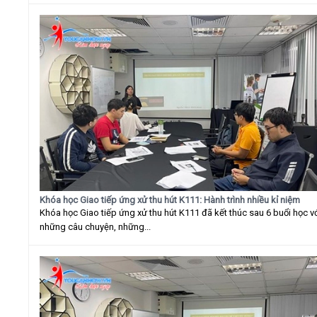
Khóa học Giao tiếp ứng xử thu hút K111: Hành trình nhiều kỉ niệm
Khóa học Giao tiếp ứng xử thu hút K111 đã kết thúc sau 6 buổi học v
những câu chuyện, những...